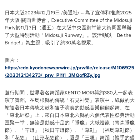
日本大阪
2023年12月19日
/美通社/ -- 為了宣傳和推廣2025
年大阪
-
關西世博會，Executive Committee of the Midosuji
Party於11月3日（週五）在大阪中央區御堂筋大街周圍舉辦
了大型特別活動「Midosuji Runway」。該活動以「Be the
Bridge!」為主題，吸引了約30萬名觀眾。
圖片：
https://cdn.kyodonewsprwire.jp/prwfile/release/M106925
/202312134273/_prw_PI1fl_3MQofRZy.jpg
遊行期間，世界著名舞蹈家KENTO MORI與約380人一起表
演了舞蹈。在島根縣的傳統「石見神樂」表演中，紙做的大
蛇隨著日本傳統太鼓和笛子演奏的動感音樂翩翩起舞。在
「東北絆祭」上，來自日本東北六縣的六個代表性祭典活動
匯聚一堂，無論是動感十足的「睡魔」大紙燈籠（青森睡魔
節）、「竿燈」（秋田竿燈節）、「草鞋」（福島草鞋節）
和「花笠」（山形花笠節），還是「三颯」舞蹈（巖手的盛