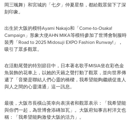
岡三颯舞）和宮城的「七夕」仲夏星祭，都給觀眾留下了深
刻印象。
出生於大阪的模特Ayami Nakajo和「Come-to-
Osaka
!
Campaign」形象大使AHN MIKA等模特參加了世博會制服時
裝秀「Road to 2025 Midosuji EXPO Fashion Runway!」，
吸引了眾多觀眾。
在活動尾聲的特別節目中，日本著名歌手MISIA坐在彩色金
魚裝飾的花車上，以她的天籟之聲打動了觀眾，並向世界傳
遞了「音樂是聯結人們心靈的橋樑，我希望能夠繼續促進人
與人之間的心靈溝通」這一訊息。
最後，大阪市長橫山英幸向表演者和觀眾表示：「我希望能
與你們一起，為世博會添磚加瓦」。大阪府知事吉村洋文也
稱：「我希望能夠激發大阪的活力」。