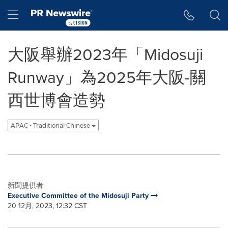
Accessibility Statement
Skip Navigation
Hamburger menu
大阪舉辦2023年「Midosuji
Runway」為2025年大阪-關
西世博會造勢
APAC - Traditional Chinese
新聞提供者
Executive Committee of the Midosuji Party
20 12月, 2023, 12:32 CST