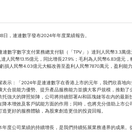
18日，
連連數字發布2024年年度業績報告。
日，連連數字數字支付業務總支付額（「TPV」）達到人民幣3.3萬億
人民幣13.15億元，同比增長27.9%；毛利為人民幣6.83億元，
從虧損人民幣4.03億元大幅改善至盈利人民幣7870萬元，盈利能
潔表示：「2024年是連連數字在香港上市的元年，我們欣喜地
擴大合規能力優勢、提升產品服務能力並擴大客戶規模，推動了
依托強大的牌照矩陣，公司將持續部署AI和區塊鏈等在內的最新
在降本增效及客戶賦能方面的作用；同時，也將充分借助上市公
打造更好的服務體驗，為股東創造更佳的投資回報。
本年度公司業績的持續增長，是我們持續拓展業務邊界的成果。