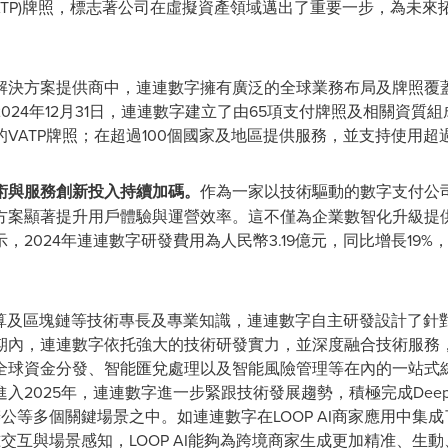
ATP)牌照，標志著公司在虛擬資產領域邁出了重要一步，為未
解決方案提供商中，連連數字擁有廣泛的全球業務布局及牌照覆
024年12月31日，連連數字建立了由65項支付牌照及相關資質
VATP牌照；在超過100個國家及地區提供服務，並支持使用超過
術與服務創新投入持續加碼。
作為一家以技術驅動的數字支付公司
方案顯著提升用戶體驗與運營效率。這不僅為企業數智化升級提
，2024年連連數字研發費用為人民幣3.19億元，同比增長19
計算及區塊鏈等技術專長及專業知識，連連數字自主研發設計了針
期內，連連數字依托強大的技術研發實力，並深度融合技術服務
全球資金分發、智能匯兌處理以及智能風險管理等在內的一站式
入2025年，連連數字進一步緊跟技術發展趨勢，積極完成Deep
辦公等多個關鍵場景之中。如連連數字在LOOP AI商家應用中集成了
精准交互與場景感知，LOOP AI能夠為跨境商家生成更加精准、