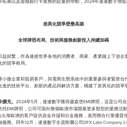
拓展以及虛擬銀行卡業務的起量的帶動，2024年連連數字增值服
差異化競爭壁壘高築
全球牌照布局、技術與服務創新投入持續加碼
日益頻繁，作為連接世界各地的消費者、商家、產業鏈上下游企
化的競爭格局。
球小微企業和貿易客戶，與電商生態系統中的重要參與者緊密合
先進的技術平台、創新的產品與解決方案，構建了差異化的競爭
步擴充。
2024年5月，連連數字獲得盧森堡EMI牌照，這是公
依托EMI牌照，公司可面向整個歐洲市場開展更多類型的業務活
能向出海歐洲的客戶提供資金存儲和出金服務，進而聯合行業優質
。同年12月，連連數字全資附屬公司DFX Labs Company L