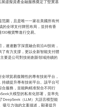
來拓展虛擬資產金融服務奠定了堅實基
蓋范圍，且是唯一一家在美國所有州
組成的全球支付牌照布局，並持有香
130種貨幣進行交易。
，連連數字深度融合前沿AI技術，
供了有力支撐，更以全新智能支付體
%，主要是公司對技術創新領域持續的
對全球貿易復雜性的專有技術平台，
，持續提升專有技術平台。該平台可
綜合服務，並能夠精准契合不同行
Seek大模型的私有化部署，並率先
DeepSeek（LLM）大語言模型能
生動、吸引力強的文案描述，顯著提升