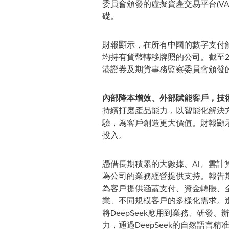
委員會頒發的虛擬資產交易平台(V
礎。
財報顯示，在所有中國的數字支付
均持有貨幣轉移牌照的公司。截至2
港證券及期貨事務監察委員會頒發的
內部降本增效、外部賦能客戶，技
持續打磨產品能力，以智能化解決
驗，為客戶創造更大價值。財報顯示
投入。
憑借長期積累的大數據、AI、雲
為公司的業務經營提供支持。報告
為客戶提供涵蓋支付、資金轉賬、
業、不同規模客戶的多樣化需求。進
將DeepSeek應用到業務、研發、
力，通過DeepSeek的自然語言