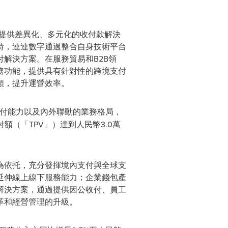
戶提供差異化、多元化的收付款解決
時，連連數字通過整合自身技術平台
解決方案。在服務貿易和B2B領
務功能，提供具有針對性的跨境支付
頸，提升運營效率。
付能力以及內外聯動的業務格局，
額（「TPV」）達到人民幣3.0萬
為依托，充分發揮境內支付與全球支
延伸線上線下服務能力；企業錢包產
解決方案，通過提供因公收付、員工
革和經營管理的升級。