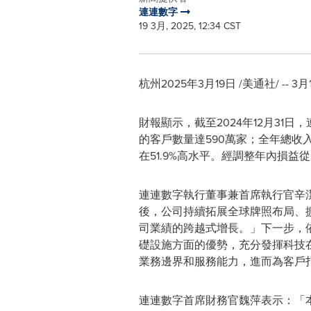
連連數字
19 3月, 2025, 12:34 CST
杭州2025年3月19日
/美通社/ --
3月
財報顯示，截至2024年12月31
的客戶數量達590萬家；全年總收入達
在51.9%高水平。經調整年內損益
連連數字執行董事兼首席執行官辛
後，公司持續拓展全球牌照布局、
司業績的跨越式增長。
」
下一步，
礎設施方面的優勢，充分發揮科技
業務邊界和服務能力，進而為客戶
連連數字首席財務官魏萍表示：「