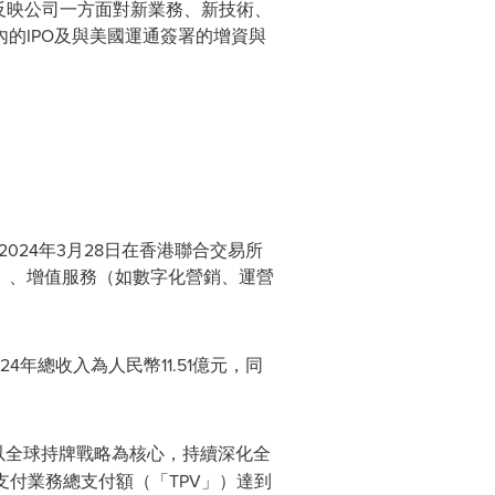
也反映公司一方面對新業務、新技術、
的IPO及與美國運通簽署的增資與
024年3月28日在香港聯合交易所
）、增值服務（如數字化營銷、運營
年總收入為人民幣11.51億元，同
以全球持牌戰略為核心，持續深化全
支付業務總支付額（「TPV」）達到