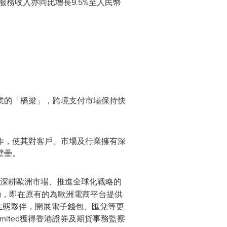
務收入亦同比增長9.5%至人民幣
業的「橋梁」，跨境支付市場保持快
作，使其對客戶、市場及行業擁有深
壁壘。
司在深耕歐洲市場、推進全球化戰略的
動，即在原有的為歐洲電商平台提供
生態夥伴，開展電子錢包、匯兌等更
imited獲得香港證券及期貨事務監察