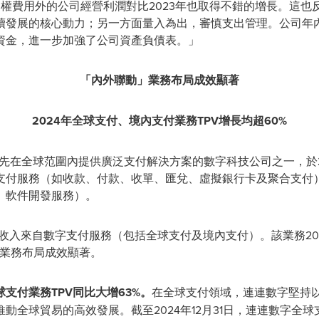
期權費用外的公司經營利潤對比2023年也取得不錯的增長。這
續發展的核心動力；另一方面量入為出，審慎支出管理。公司年內
資金，進一步加強了公司資產負債表。」
「內外聯動」業務布局成效顯著
2024年全球支付、境內支付業務TPV增長均超60%
率先在全球范圍內提供廣泛支付解決方案的數字科技公司之一，於2
支付服務（如收款、付款、收單、匯兌、虛擬銀行卡及聚合支付
、軟件開發服務）。
收入來自數字支付服務（包括全球支付及境內支付）。該業務2024
的業務布局成效顯著。
支付業務TPV同比大增63%。
在全球支付領域，連連數字堅持
動全球貿易的高效發展。截至2024年12月31日，連連數字全球