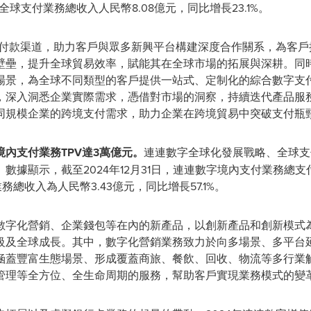
；全球支付業務總收入人民幣8.08億元，同比增長23.1%。
球收付款渠道，助力客戶與眾多新興平台構建深度合作關系，為客
壁壘，提升全球貿易效率，賦能其在全球市場的拓展與深耕。同
場景，為全球不同類型的客戶提供一站式、定制化的綜合數字支付
，深入洞悉企業實際需求，憑借對市場的洞察，持續迭代產品服
同規模企業的跨境支付需求，助力企業在跨境貿易中突破支付瓶
內支付業務TPV達3萬億元。
連連數字全球化發展戰略、全球支
據顯示，截至2024年12月31日，連連數字境內支付業務總支付
務總收入為人民幣3.43億元，同比增長57.1%。
數字化營銷、企業錢包等在內的新產品，以創新產品和創新模式
級及全球成長。其中，數字化營銷業務致力於向多場景、多平台
涵蓋豐富生態場景、形成覆蓋商旅、餐飲、回收、物流等多行業
管理等全方位、全生命周期的服務，幫助客戶實現業務模式的變