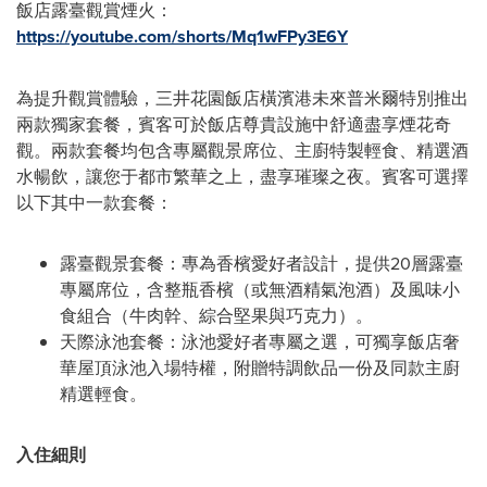
飯店
露臺觀賞煙火：
https://youtube.com/shorts/Mq1wFPy3E6Y
為提升觀賞體驗，三井花園飯店橫濱港未來普米爾特別推出
兩款獨家套餐，賓客可於
飯店
尊貴設施中舒適盡享煙花奇
觀。兩款套餐均包含專屬觀景席位、主廚特製輕食、精選酒
水暢飲，讓您于都市繁華之上，盡享璀璨之夜。賓客可選擇
以下其中一款套餐：
露臺觀景套餐：專為香檳愛好者設計，提供20層露臺
專屬席位，含整瓶香檳（或無酒精氣泡酒）及風味小
食組合（牛肉幹、綜合堅果與巧克力）。
天際泳池套餐：泳池愛好者專屬之選，可獨享
飯店
奢
華屋頂泳池入場特權，附贈特調飲品一份及同款主廚
精選輕食。
入住細則