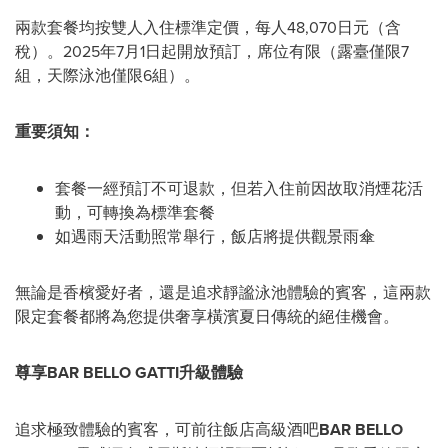
兩款套餐均按雙人入住標準定價，每人48,070日元（含
稅）。2025年7月1日起開放預訂，席位有限（露臺僅限7
組，天際泳池僅限6組）。
重要須知：
套餐一經預訂不可退款，但若入住前因故取消煙花活
動，可轉換為標準套餐
如遇雨天活動照常舉行，
飯店
將提供觀景雨傘
無論是香檳愛好者，還是追求靜謐泳池體驗的賓客，這兩款
限定套餐都將為您提供奢享橫濱夏日傳統的絕佳機會。
尊享
BAR
BELLO GATTI
升級體驗
追求極致體驗的賓客，可前往
飯店
高級酒吧
BAR
BELLO