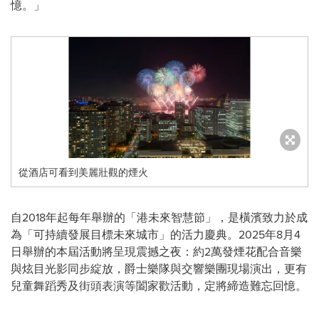
憶。」
從酒店可看到美麗壯觀的煙火
自2018年起每年舉辦的「港未來智慧節」，是橫濱致力於成
為「可持續發展目標未來城市」的活力慶典。2025年8月4
日舉辦的本屆活動將呈現震撼之夜：約2萬發煙花配合音樂
與炫目光影同步綻放，爵士樂隊與交響樂團現場演出，更有
兒童舞蹈秀及街頭表演等闔家歡活動，定將締造難忘回憶。