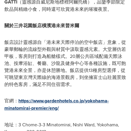
GATTI
（靈感源自威尼斯地標裡阿爾托橋），品鑒季節限定
飲品與精緻小食，同時還可欣賞港未來的璀璨夜景。
關於三井花園飯店橫濱港未來普米爾
飯店
設計靈感源自「港未來天際停泊的空中
飯店
」意象，從
豪華郵輪的流線型外觀與材質中汲取靈感元素。大堂層仿若
甲板，客房則打造為船艙樣式。20層公共區域配備天際泳
池、按摩浴缸、餐廳、沙龍及健身中心等各種設施，既可飽
覽港未來全景，亦是休憩勝地。
飯店
提供13種房型選擇，從
可眺望東京灣天際線的海港景觀房，到坐擁富士山壯麗景致
的特色客房，滿足不同住宿需求。
官網：
https://www.gardenhotels.co.jp/yokohama-
minatomirai-premier/eng/
地址：3 Chome-3-3 Minatomirai,
Nishi Ward
,
Yokohama
,