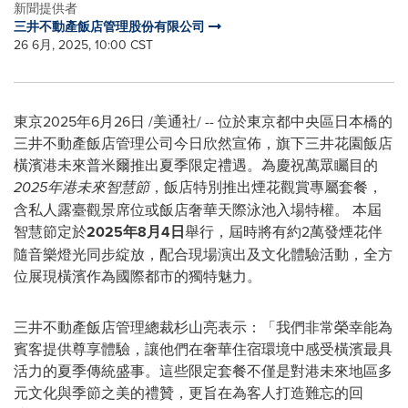
新聞提供者
三井不動產飯店管理股份有限公司
26 6月, 2025, 10:00 CST
東京
2025年6月26日
/美通社/ -- 位於東京都中央區日本橋的
三井不動產飯店管理公司今日欣然宣佈，旗下三井花園飯店
橫濱港未來普米爾推出夏季限定禮遇。為慶祝萬眾矚目的
2025
年港未來智慧節
，
飯店
特別推出煙花觀賞專屬套餐，
含私人露臺觀景席位或
飯店
奢華天際泳池入場特權。 本屆
智慧節定於
2025
年
8
月
4
日
舉行，屆時將有約2萬發煙花伴
隨音樂燈光同步綻放，配合現場演出及文化體驗活動，全方
位展現橫濱作為國際都市的獨特魅力。
三井不動產飯店管理總裁杉山亮表示：「我們非常榮幸能為
賓客提供尊享體驗，讓他們在奢華住宿環境中感受橫濱最具
活力的夏季傳統盛事。這些限定套餐不僅是對港未來地區多
元文化與季節之美的禮贊，更旨在為客人打造難忘的回