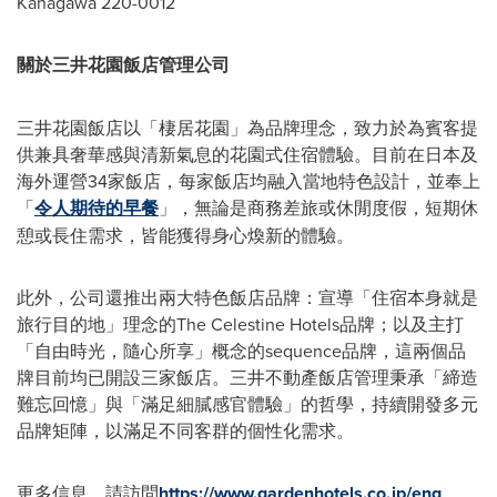
Kanagawa 220-0012
關於三井花園飯店管理公司
三井花園飯店以「棲居花園」為品牌理念，致力於為賓客提
供兼具奢華感與清新氣息的花園式住宿體驗。目前在日本及
海外運營34家
飯店
，每家
飯店
均融入當地特色設計，並奉上
「
令人期待的早餐
」，無論是商務差旅或休閒度假，短期休
憩或長住需求，皆能獲得身心煥新的體驗。
此外，公司還推出兩大特色
飯店
品牌：宣導「住宿本身就是
旅行目的地」理念的The Celestine Hotels品牌；以及主打
「自由時光，隨心所享」概念的sequence品牌，這兩個品
牌目前均已開設三家
飯店
。三井不動產飯店管理秉承「締造
難忘回憶」與「滿足細膩感官體驗」的哲學，持續開發多元
品牌矩陣，以滿足不同客群的個性化需求。
更多信息，請訪問
https://www.gardenhotels.co.jp/eng