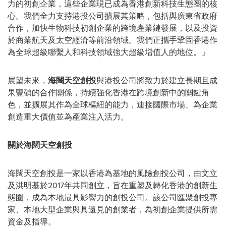
力的初創企業，這些企業現已成為香港創新科技生態圈的核
心。我們全力支持港投公司擴展其策略，包括與廣東省政府
合作，加快生物科技初創企業的跨境產業鏈發展，以及投資
於商業航天及太空經濟等前沿領域。我們正攜手鞏固香港作
為全球超級聯繫人和科技領域強大超級增值人的地位。」
展望未來，
海闊天空創投
與港投公司將致力於建立長期且成
果豐碩的合作關係，持續強化香港在跨境創新中的關鍵角
色，並擴展其作為全球樞紐的能力，連接國際市場、為企業
創造重大價值並為產業注入活力。
關於
海
闊天空創投
海闊天空創投是一家以香港為基地的風險創投公司，由文立
及洪明基於2017年共同創立，旨在重塑及轉化香港的創新生
態圈，成為本地最具影響力的創投公司。該公司匯聚創投專
家、本地大型企業與具遠見的創業者，為初創企業提供所需
資金及指導。