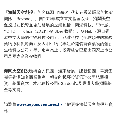
「
海闊天空創投
」的名稱源自1990年代初在香港崛起的搖滾
樂隊「Beyond」。自2017年成立首支基金以來，
海闊天空
創投
成功投資並協助發展的企業包括：商湯科
技
、思特
威
、
YOH
O
、HKTaxi（2021年被 Uber 收購）、G-NiiB（源自香
港中文大學的生物科技公司）、兆维科技（全球領先的核酸
藥物原料供應商）及因明生物（專注於開發首創藥物的創新
生物科技公司）等。迄今為止，投資組合已產出四家上市公
司及兩家企業被收購。
海闊天空創投
獲得合興集團、遠東發展、建聯集團、華懋集
團等香港知名商業集團，領先的私募投資管理公司弘毅投
資、基匯資本，本地創投公司eGarden以及香港大學捐贈基
金等支持。
請瀏覽
www.beyondventures.hk
了解更多海闊天空創投的資
訊。