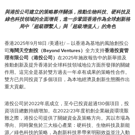
與
港投公司
建立的
策略
夥伴關係，
推動
生物科技、硬科技及
綠色科技領域的全面增長，進一步鞏固香港作為全球創新格
局中「超級聯繫人」與「超級增值人」的角色
香港
2025年9月18日
/美通社/ -- 以香港為基地的風險創投公
司
海闊天空創投（
Beyond Ventures
）
全力支持
香港投資管
理有限公司（港投公司）
在2025年施政報告中的新舉措及
推動創新及提升香港於全球科技領域地位方面所發揮的關鍵
作用。
這完全是基於雙方過去一年卓有成果的策略性合作。
雙方已共同投資了多個項目，為本地經濟及創新生態圈作出
重大貢獻。
港投公司於2022年底成立，至今已投資超過130個項目，投
資項目總數持續增加。在2022/23年度初創企業融資環境艱
難之際，港投公司提供了關鍵資金及策略方向。其以市場為
導向、同時聚焦於三大核心產業：硬科技、生物科技及新能
源／綠色科技的策略，為創新科技界帶來明顯效益並注入動