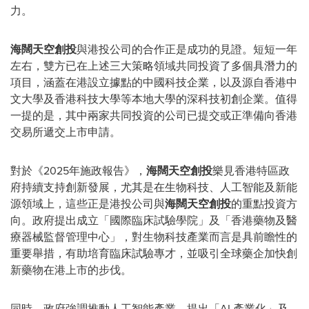
力。
海闊天空創投
與港投公司的合作正是成功的見證。短短一年
左右，雙方已在上述三大策略領域共同投資了多個具潛力的
項目，涵蓋在港設立據點的中國科技企業，以及源自香港中
文大學及香港科技大學等本地大學的深科技初創企業。值得
一提的是，其中兩家共同投資的公司已提交或正準備向香港
交易所遞交上市申請。
對於《2025年施政報告》，
海闊天空創投
樂見香港特區政
府持續支持創新發展，尤其是在生物科技、人工智能及新能
源領域上，這些正是港投公司與
海闊天空創投
的重點投資方
向。政府提出成立「國際臨床試驗學院」及「香港藥物及醫
療器械監督管理中心」，對生物科技產業而言是具前瞻性的
重要舉措，有助培育臨床試驗專才，並吸引全球藥企加快創
新藥物在港上市的步伐。
同時，政府強調推動人工智能產業，提出「AI 產業化」及