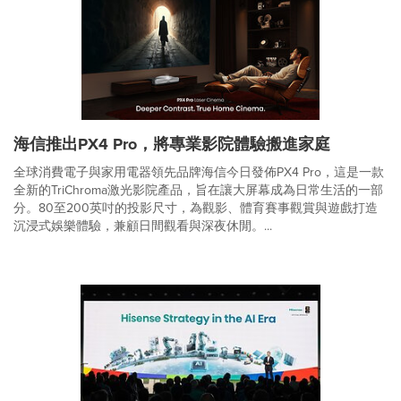
海信推出PX4 Pro，將專業影院體驗搬進家庭
全球消費電子與家用電器領先品牌海信今日發佈PX4 Pro，這是一款
全新的TriChroma激光影院產品，旨在讓大屏幕成為日常生活的一部
分。80至200英吋的投影尺寸，為觀影、體育賽事觀賞與遊戲打造
沉浸式娛樂體驗，兼顧日間觀看與深夜休閒。...