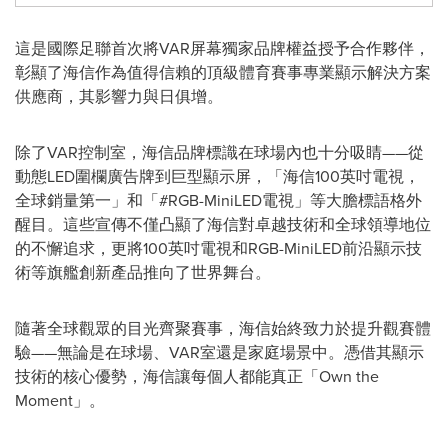
這是國際足聯首次將VAR屏幕獨家品牌權益授予合作夥伴，
彰顯了海信作為值得信賴的頂級體育賽事專業顯示解決方案
供應商，其影響力與日俱增。
除了VAR控制室，海信品牌標識在球場內也十分吸睛——從
動態LED圍欄廣告牌到巨型顯示屏，「海信100英吋電視，
全球銷量第一」和「#RGB-MiniLED電視」等大膽標語格外
醒目。這些宣傳不僅凸顯了海信對卓越技術和全球領導地位
的不懈追求，更將100英吋電視和RGB-MiniLED前沿顯示技
術等旗艦創新產品推向了世界舞台。
隨著全球觀眾的目光齊聚賽事，海信始終致力於提升觀賽體
驗——無論是在球場、VAR室還是家庭場景中。憑借其顯示
技術的核心優勢，海信讓每個人都能真正「Own the
Moment」。