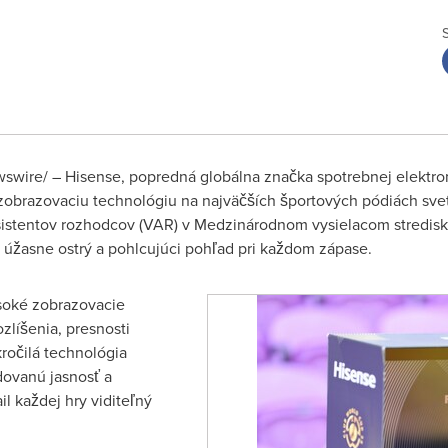
wire/ – Hisense, popredná globálna značka spotrebnej elektron
zobrazovaciu technológiu na najväčších športových pódiách sve
sistentov rozhodcov (VAR) v Medzinárodnom vysielacom stredisk
 úžasne ostrý a pohlcujúci pohľad pri každom zápase.
soké zobrazovacie
zlíšenia, presnosti
ročilá technológia
ovanú jasnosť a
l každej hry viditeľný