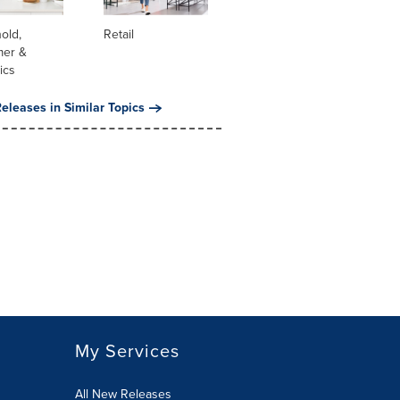
old,
Retail
er &
ics
eleases in Similar Topics
My Services
All New Releases