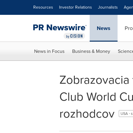
Accessibility Statement
Skip Navigation
Resources
Investor Relations
Journalists
Agen
News
Pro
News in Focus
Business & Money
Scienc
Zobrazovacia 
Club World Cu
rozhodcov
USA - 