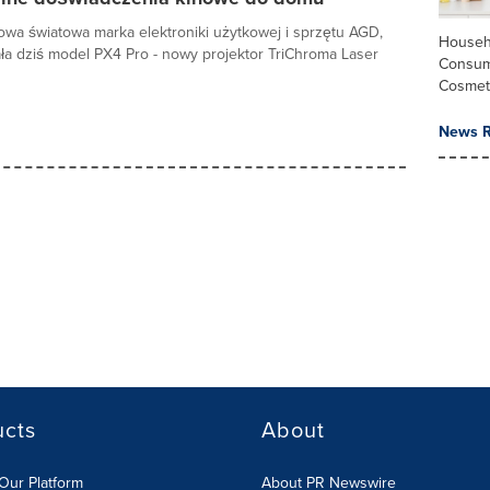
owa światowa marka elektroniki użytkowej i sprzętu AGD,
Househ
a dziś model PX4 Pro - nowy projektor TriChroma Laser
Consum
Cosmet
News R
ucts
About
Our Platform
About PR Newswire