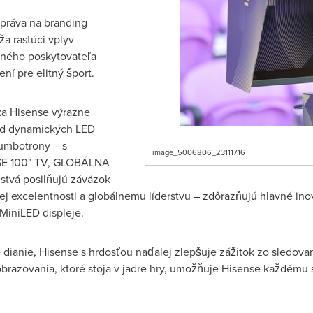
 práva na branding
a rastúci vplyv
dného poskytovateľa
ní pre elitný šport.
ka Hisense výrazne
 od dynamických LED
umbotrony – s
image_5006806_23111716
NSE 100" TV, GLOBÁLNA
lstvá posilňujú záväzok
ej excelentnosti a globálnemu líderstvu – zdôrazňujú hlavné ino
MiniLED displeje.
 dianie, Hisense s hrdosťou naďalej zlepšuje zážitok zo sledovani
brazovania, ktoré stoja v jadre hry, umožňuje Hisense každému