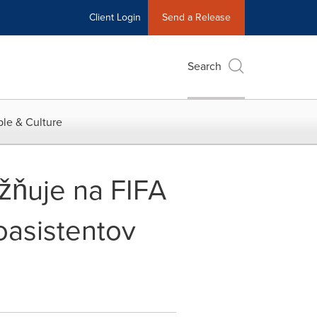
Client Login
Send a Release
Search
le & Culture
žňuje na FIFA
oasistentov