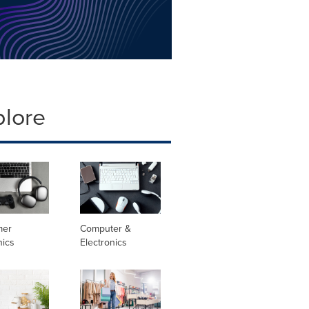
plore
mer
Computer &
nics
Electronics