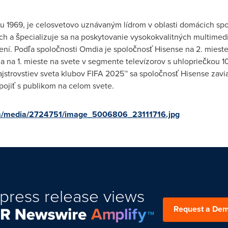
u 1969, je celosvetovo uznávaným lídrom v oblasti domácich spot
nách a špecializuje sa na poskytovanie vysokokvalitných multime
ešení. Podľa spoločnosti Omdia je spoločnosť Hisense na 2. mies
 na 1. mieste na svete v segmente televízorov s uhlopriečkou 100
Majstrovstiev sveta klubov FIFA 2025™ sa spoločnosť Hisense zav
pojiť s publikom na celom svete.
om/media/2724751/image_5006806_23111716.jpg
press release views
Request a De