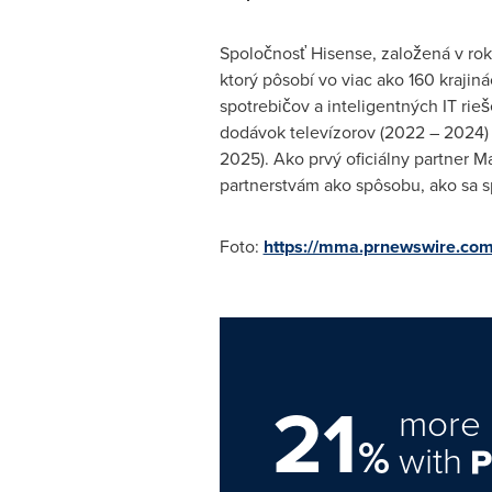
Spoločnosť Hisense, založená v rok
ktorý pôsobí vo viac ako 160 kraji
spotrebičov a inteligentných IT ri
dodávok televízorov (2022 – 2024) a
2025). Ako prvý oficiálny partner 
partnerstvám ako spôsobu, ako sa s
Foto:
https://mma.prnewswire.c
21
more 
%
with