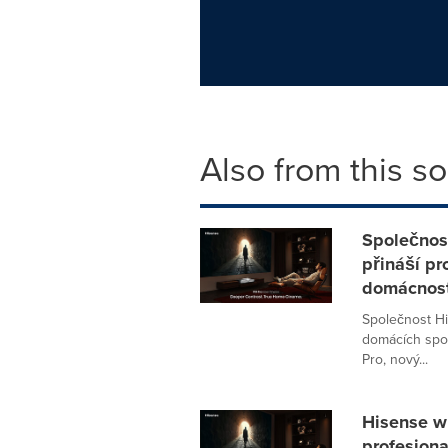
Also from this s
Společnost
přináší pr
domácnost
Společnost Hi
domácích spot
Pro, nový...
Hisense w
profesjon