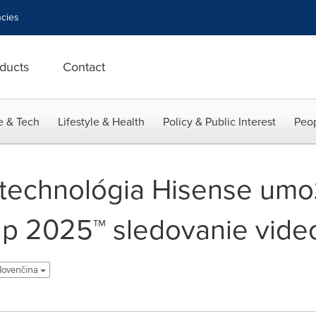
cies
ducts
Contact
e & Tech
Lifestyle & Health
Policy & Public Interest
Peop
technológia Hisense umo
p 2025™ sledovanie vide
slovenčina