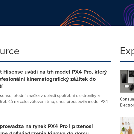
ource
Ex
 Hisense uvádí na trh model PX4 Pro, který
ofesionální kinematografický zážitek do
í
sense, přední značka v oblasti spotřební elektroniky a
Consu
řebičů na celosvětovém trhu, dnes představila model PX4
Electro
prowadza na rynek PX4 Pro i przenosi
alne doświadczenia kinowe do domu