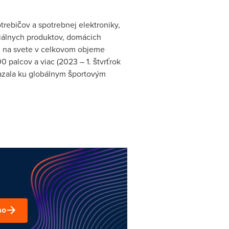
rebičov a spotrebnej elektroniky,
diálnych produktov, domácich
te na svete v celkovom objeme
 palcov a viac (2023 – 1. štvrťrok
iazala ku globálnym športovým
mo