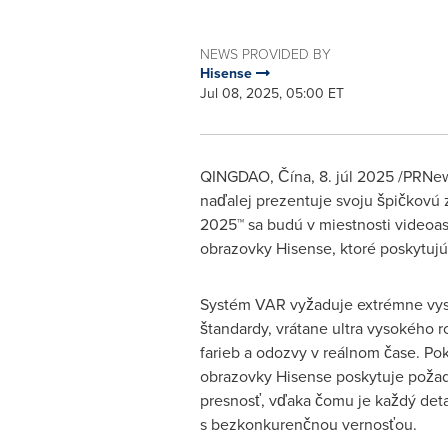
NEWS PROVIDED BY
Hisense
Jul 08, 2025, 05:00 ET
QINGDAO
, Čína
,
8. júl 2025
/PRNews
naďalej prezentuje svoju špičkovú 
2025™ sa budú v miestnosti videoa
obrazovky Hisense, ktoré poskytujú
Systém VAR vyžaduje extrémne vy
štandardy, vrátane ultra vysokého ro
farieb a odozvy v reálnom čase. Pok
obrazovky Hisense poskytuje požad
presnosť, vďaka čomu je každý detai
s bezkonkurenčnou vernosťou.