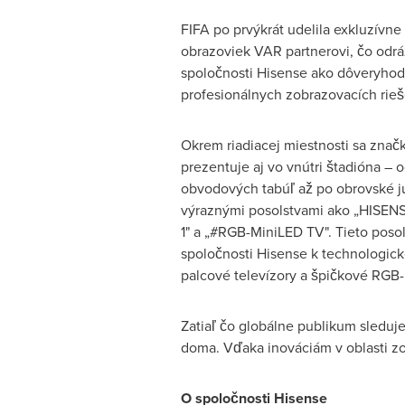
FIFA po prvýkrát udelila exkluzívne
obrazoviek VAR partnerovi, čo odráž
spoločnosti Hisense ako dôveryho
profesionálnych zobrazovacích rieše
Okrem riadiacej miestnosti sa znač
prezentuje aj vo vnútri štadióna –
obvodových tabúľ až po obrovské j
výraznými posolstvami ako „HISE
1" a „#RGB-MiniLED TV". Tieto poso
spoločnosti Hisense k technologick
palcové televízory a špičkové RGB-
Zatiaľ čo globálne publikum sleduje
doma. Vďaka inováciám v oblasti zo
O spoločnosti Hisense