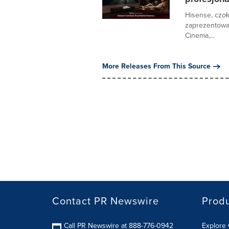
Hisense, czoł
zaprezentował
Cinema,...
More Releases From This Source
Contact PR Newswire
Prod
Call PR Newswire at 888-776-0942
Explore 