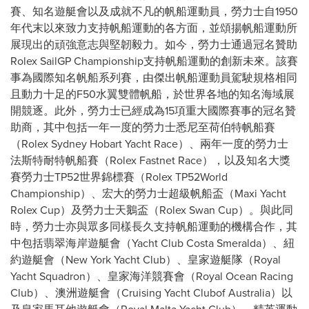
賽、知名遊艇會以及成就不凡的帆船運動員，勞力士自1950
年代末以來致力支持帆船運動的各方面，並頌揚帆船運動所
展現出的頑強意志與堅韌毅力。如今，勞力士通過冠名贊助
Rolex SailGP Championship支持帆船運動的創新未來。該賽
事為國際知名帆船系列賽，由傑出帆船運動員駕駛規格相同
且動力十足的F50水翼雙體帆船，於世界各地的知名海域展
開競逐。此外，勞力士已經成為15項重大國際賽事的冠名贊
助商，其中包括一年一度的勞力士悉尼至荷伯特帆船賽
（Rolex Sydney Hobart Yacht Race）、兩年一度的勞力士
法斯特耐特帆船賽（Rolex Fastnet Race），以及知名大獎
賽勞力士TP52世界錦標賽（Rolex TP52World
Championship）、宏大的勞力士超級帆船盃（Maxi Yacht
Rolex Cup）及勞力士天鵝盃（Rolex Swan Cup）。與此同
時，勞力士亦與眾多同樣長久支持帆船運動的機構合作，其
中包括翡翠海岸遊艇會（Yacht Club Costa Smeralda）、紐
約遊艇會（New York Yacht Club）、皇家遊艇隊（Royal
Yacht Squadron）、皇家海洋競賽會（Royal Ocean Racing
Club）、澳洲遊艇會（Cruising Yacht Clubof Australia）以