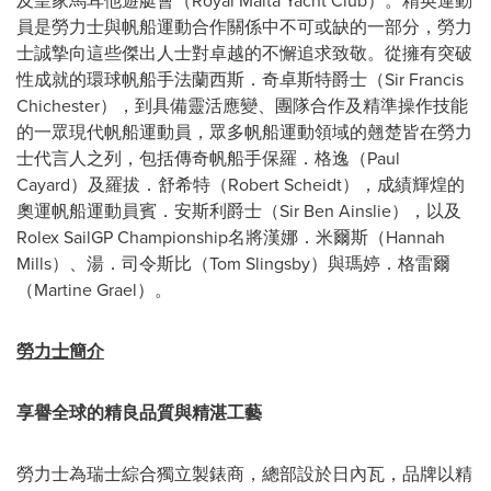
及皇家馬耳他遊艇會（Royal Malta Yacht Club）。精英運動
員是勞力士與帆船運動合作關係中不可或缺的一部分，勞力
士誠摯向這些傑出人士對卓越的不懈追求致敬。從擁有突破
性成就的環球帆船手法蘭西斯．奇卓斯特爵士（Sir Francis
Chichester），到具備靈活應變、團隊合作及精準操作技能
的一眾現代帆船運動員，眾多帆船運動領域的翹楚皆在勞力
士代言人之列，包括傳奇帆船手保羅．格逸（Paul
Cayard）及羅拔．舒希特（Robert Scheidt），成績輝煌的
奧運帆船運動員賓．安斯利爵士（Sir Ben Ainslie），以及
Rolex SailGP Championship名將漢娜．米爾斯（Hannah
Mills）、湯．司令斯比（Tom Slingsby）與瑪婷．格雷爾
（Martine Grael）。
勞力士簡介
享譽全球的精良品質與精湛工藝
勞力士為瑞士綜合獨立製錶商，總部設於日內瓦，品牌以精