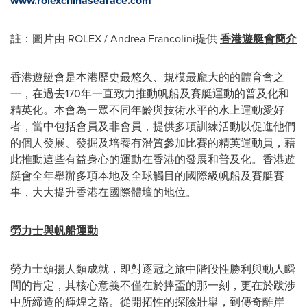
www.rolexchinasearace.com
註：圖片由 ROLEX / Andrea Francolini提供
香港遊艇會簡介
香港遊艇會是本港歷史最悠久、規模最龐大的的體育會之
一，在過去170年一直致力推動帆船及賽艇運動的普及化和
精英化。本會為一眾不同年齡與技術水平的水上運動愛好
者，當中包括會員及非會員，提供多項訓練活動以促進他們
的個人發展、發掘及培養有潛質參加比賽的精英運動員，藉
此推動這些有益身心的運動在香港的發展和普及化。香港遊
艇會全年舉辦多項本地及全球觸目的國際級帆船及賽艇賽
事，大大提升香港在國際體壇的地位。
勞力士與帆船運動
勞力士頌揚人類成就，即對逐冠之旅中階段性勝利與動人瞬
間的肯定，其核心意義不僅在於捧盃的那一刻，更在於跋涉
中所締造的輝煌之路。從開拓性的探險壯舉，到傳奇離岸