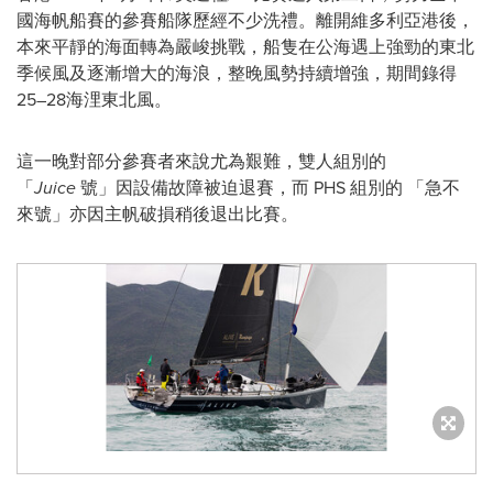
國海帆船賽的參賽船隊歷經不少洗禮。離開維多利亞港後，
本來平靜的海面轉為嚴峻挑戰，船隻在公海遇上強勁的東北
季候風及逐漸增大的海浪，整晚風勢持續增強，期間錄得
25–28海浬東北風。
這一晚對部分參賽者來說尤為艱難，雙人組別的
「
Juice
號」因設備故障被迫退賽，而 PHS 組別的 「急不
來號」亦因主帆破損稍後退出比賽。