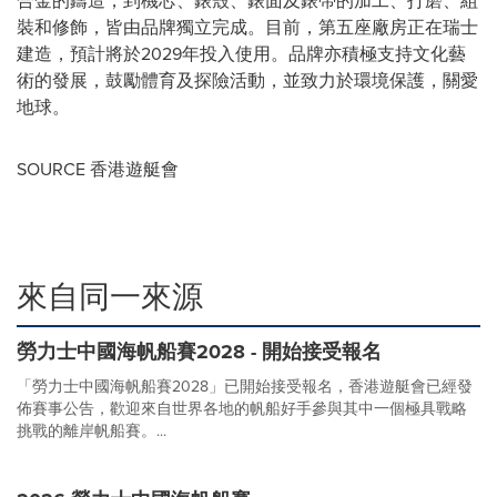
合金的鑄造，到機芯、錶殼、錶面及錶帶的加工、打磨、組
裝和修飾，皆由品牌獨立完成。目前，第五座廠房正在瑞士
建造，預計將於2029年投入使用。品牌亦積極支持文化藝
術的發展，鼓勵體育及探險活動，並致力於環境保護，關愛
地球。
SOURCE 香港遊艇會
來自同一來源
勞力士中國海帆船賽2028 - 開始接受報名
「勞力士中國海帆船賽2028」已開始接受報名，香港遊艇會已經發
佈賽事公告，歡迎來自世界各地的帆船好手參與其中一個極具戰略
挑戰的離岸帆船賽。...