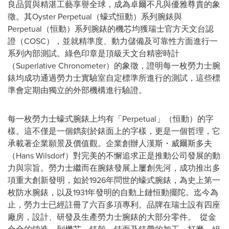
良品質與精湛工藝享譽全球，成為卓爾不凡與優雅尊貴的象
徵。其Oyster Perpetual（蠔式恒動）系列腕錶與
Perpetual（恒動）系列腕錶的機芯均獲瑞士官方天文台認
證（COSC），並就精準度、動力儲備及可靠性方面進行一
系列內部測試。綠色印章是頂級天文台精密時計
（Superlative Chronometer）的象徵，證明每一枚勞力士腕
錶均成功通過勞力士實驗室自定標準所進行的測試，這些標
準會定期由獨立的外部機構進行驗證。
每一枚勞力士蠔式腕錶上均有「Perpetual」（恒動）的字
樣。這不僅是一個鐫刻於錶面上的字樣，更是一個哲理，它
承載著企業願景及價值觀。企業創辦人漢斯・威爾斯多夫
（Hans Wilsdorf）對完美的不懈追求正是推動公司發展的動
力與宗旨。勞力士繼而在腕錶發展上屢創先河，成功推出多
項重大創新發明，如於1926年問世的蠔式腕錶，為史上第一
枚防水腕錶，以及1931年發明的自動上鏈恒動擺陀。迄今為
止，勞力士已經註冊了六百多項專利。品牌在瑞士設有四座
廠房，設計、研發及生產勞力士腕錶的大部分零件。 從金