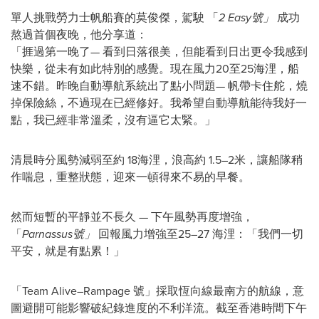
單人挑戰勞力士帆船賽的莫俊傑，駕駛 「
2 Easy號」
成功
熬過首個夜晚，他分享道：
「捱過第一晚了— 看到日落很美，但能看到日出更令我感到
快樂，從未有如此特別的感覺。現在風力20至25海浬，船
速不錯。昨晚自動導航系統出了點小問題— 帆帶卡住舵，燒
掉保險絲，不過現在已經修好。我希望自動導航能待我好一
點，我已經非常溫柔，沒有逼它太緊。」
清晨時分風勢減弱至約 18海浬，浪高約 1.5–2米，讓船隊稍
作喘息，重整狀態，迎來一頓得來不易的早餐。
然而短暫的平靜並不長久 — 下午風勢再度增強，
「
Parnassus號」
回報風力增強至25–27 海浬：「我們一切
平安，就是有點累！」
「Team Alive–Rampage 號」採取恆向線最南方的航線，意
圖避開可能影響破紀錄進度的不利洋流。截至香港時間下午