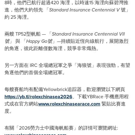
8時，他們已航行超過420 海浬，以時速15 海浬向蘇碧灣推
進，他們大約領先 「
Standard Insurance Centennial V
號」
約 25 海浬。
兩艘 TP52型帆船 — 「
Standard Insurance Centennial VII
號
」 與 「
Happy Go號
」—持續貼近恆向線航行，展開激烈
的角逐，彼此距離僅數海浬，競爭非常熾熱。
另一方面在 IRC 全場總冠軍之爭「海狼號」表現強勁，有望
角逐他們的首個全場總冠軍。
每艘賽船均有配備Yellowbrick追踪器，歡迎瀏覽以下網頁
https://yb.tl/rolexchinasea2026
、下載YBRace 手機應用程
式或在官方網站
www.rolexchinasearace.com
緊貼比賽進
度。
有關「2026勞力士中國海帆船賽」的詳情可瀏覽網址: