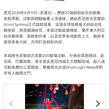
悉尼
2026年6月13日
/美通社/ -- 歷經23個精彩紛呈的夜晚，
各類景觀、活動與體驗輪番上演過後，繽紛悉尼燈光音樂節
(Vivid Sydney)正式熄燈落幕。這場全球規模最大的綜合性
藝術節，再度圓滿收官。本屆活動延續傳統，攜手澳大利亞
知名藝術家、新銳創作者，以及世界
各地創意
人士、藝術名
家與美食大師，共同打造精彩內容。
本屆燈光音樂節共策劃200餘場活動，分佈於環形碼頭、岩
石區、巴蘭加魯、達令港及悉尼內城五大聯動區域。超八成
活動免費向公眾開放，整條燈光步道(Vivid Light Walk)亦對
所有人敞開大門。