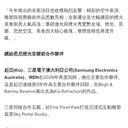
「今年推出的全新項目也收穫熱烈反響：精彩的空中表演、
雕塑與視覺藝術作品悉數亮相；全新遷址並大幅擴容的煙火
美食廚房人氣高漲；重磅激光與煙火秀驚艷全場。燈光、音
樂、思想交流、美食四大核心板塊，整體規模也再度升
級。」
繽紛悉尼燈光音樂節合作夥伴
起亞
(Kia)、三星電子澳大利亞公司(Samsung Electronics
Australia)、IREN
在2026年再度回歸，擔任主要合作夥伴。
這是起亞連續第5年作為主要合作夥伴回歸，在Bligh &
Barney Reserve展出名為Kia Refraction的作品。
三星同樣合作五載，於First Fleet Park打造沉浸式互動雕塑
裝置Sky Portal Studio。