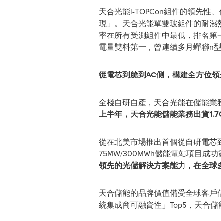
天合光能i-TOPCon組件的領先
現」。天合光能單雙玻組件的耐濕熱、
率在所有受測組件中最低，排名第一，品
電量雙料第一，曾連續多月蟬聯n
從電芯到艙到
AC側
，構建全方位領
全棧自研自產，天合光能在儲能業
上半年，天合光能儲能業務出貨1.7
從在北美市場推出首個從自研電芯到AC側
75MW/300MWh儲能電站項
領先的光儲解決方案能力，在全球
天合儲能的品牌價值備受全球客戶信賴
統集成商可融資性」Top5，天合儲能