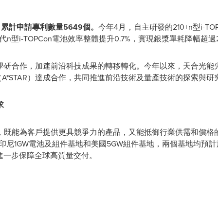
，累計申請專利數量5649個。
今年4月，自主研發的210+n型i-
代n型i-TOPCon電池效率整體提升0.7%，實現銀漿單耗降幅超
學研合作，加速前沿科技成果的轉移轉化。今年以來，天合光能
局（A*STAR）達成合作，共同推進前沿技術及量產技術的探索與研
求
，既能為客戶提供更具競爭力的產品，又能抵御行業供需和價格
了印尼1GW電池及組件基地和美國5GW組件基地，兩個基地均預
將進一步保障全球高質量交付。