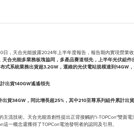
- 8月30日，天合光能披露2024年上半年度報告，報告期內實現營業收入
，
天合光能多業務板塊協同，多產品賽道領先，上半年光伏組件
W，分布式系統業務出貨超3.2GW，運維的光伏電站規模達到14G
累計出貨140GW遙遙領先
出貨34GW，同比增長超25%，其中210至尊系列組件累計出貨
內的主流技術。天合光能首創性提出正背接觸的"i-TOPCon"雙
Con這一概念還獲得了TOPCon電池發明者的認同及引用。