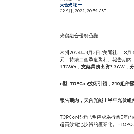
天合光能
02 9月, 2024, 20:54 CST
光儲融合優勢凸顯
常州2024年9月2日 /美通社/ -
元，持續二個季度盈利。報告期內
1.7GWh，支架業務出貨3.2G
n型i-TOPCon技術引領
，
210組件
報告期內，天合光能上半年光伏組件
TOPCon技術已明確成為行業5年
超高效電池技術的產業化。i-TOP