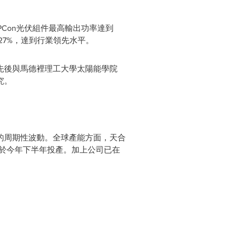
TOPCon光伏組件最高輸出功率達到
過27%，達到行業領先水平。
先後與馬德裡理工大學太陽能學院
究。
的周期性波動。全球產能方面，天合
計於今年下半年投產。加上公司已在