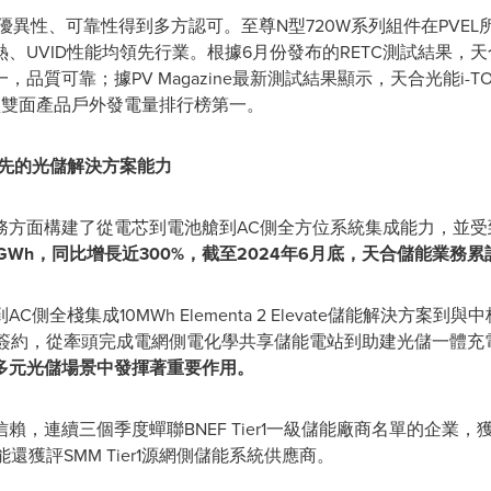
性、優異性、可靠性得到多方認可。至尊N型720W系列組件在PVE
UVID性能均領先行業。根據6月份發布的RETC測試結果，天合光能
質可靠；據PV Magazine最新測試結果顯示，天合光能i-TO
型雙面產品戶外發電量排行榜第一。
先的光儲解決方案能力
務方面構建了從電芯到電池艙到AC側全方位系統集成能力，並受
GWh，同比增長近300%，截至2024年6月底，天合儲能業務累
全棧集成10MWh Elementa 2 Elevate儲能解決方案到
目成功簽約，從牽頭完成電網側電化學共享儲能電站到助建光儲一體
多元光儲場景中發揮著重要作用。
，連續三個季度蟬聯BNEF Tier1一級儲能廠商名單的企業，獲
還獲評SMM Tier1源網側儲能系統供應商。