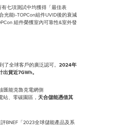
L所有七項測試中均獲得「最佳表
i-TOPCon組件UVID後的衰減
PCon 組件榮獲室內可靠性&室外發
到了全球客戶的廣泛認可。
2024年
計出貨近7GWh。
與中核匯能克魯克電網側
充電站、零碳園區，
天合儲能憑借其
評BNEF「2023全球儲能產品及系