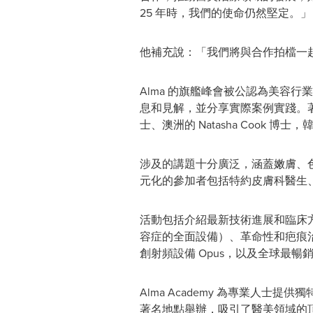
25 年時，我們的使命仍然堅定。」
他補充說：「我們將與合作拍檔一
Alma 的旗艦峰會被公認為美容
息和見解，並分享實際案例實踐。
士、澳洲的
Natasha Cook
博士，韓國
涉及的講題十分廣泛，涵蓋嫩膚、
元化的參加者包括特約皮膚科醫生
活動包括介紹最新技術進展和臨床方案發
容症的全面設備）、革命性和疤痕治療概
創射頻設備 Opus，以及全球最暢銷的脫
Alma Academy 為專業人
著名地點舉辦，吸引了醫美領域的