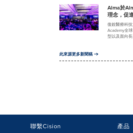
Alma於A
理念，促
復銳醫療科技旗
Academ
型以及面向長期增
此來源更多新聞稿
聯繫Cision
產品