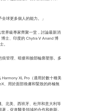
予全球更多個人的能力。」
 名世界級專家齊聚一堂，討論最新消
u
博士、印度的 Chytra V Anand 博
士。
疤痕管理、暗瘡和臉部輪廓塑形。多
mony XL Pro（適用於數十種美
rimeX、用於面部煥膚和緊致的終極無
希臘、北美、西班牙、杜拜和意大利等
得著，促進醫美領域的合作和創新。