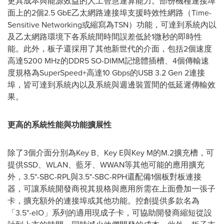
更具成本與能源效益的人工智慧運算能力。部份機種連接埠
面上的2個2.5 GbE乙太網路連接埠支援時效性網路（Time-
Sensitive Networking或縮寫為TSN）功能，可達到系統內以
及乙太網路環境下各系統間時間誤差低於1微秒的即時性
能。此外，板子還採用了其他新世代的介面，包括2個速度
高達5200 MHz的DDR5 SO-DIMM記憶體插槽、4個傳輸速
度規格為SuperSpeed+高達10 Gbps的USB 3.2 Gen 2連接
埠，皆可達到系統內以及系統與週邊裝置間的低延遲傳輸效
果。
更高的系統性能與功能擴展性
除了3個介面分別為Key B、Key E與Key M的M.2擴充槽，可
提供SSD、WLAN、藍牙、WWAN等其他可能的應用擴充
外，3.5"-SBC-RPL與3.5"-SBC-RPH還配備1個板對板連接
器，可讓系統開發商視其規格與應用所需在上面疊加一張子
卡，擴充額外的連接埠或其他功能。控創提供多款名為
「3.5"-eIO」系列的適用現成子卡，可協助開發商縮短從設