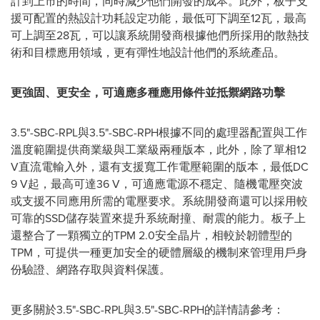
計到上市的時間，同時減少他們開發的成本。此外，板子支
援可配置的熱設計功耗設定功能，最低可下調至12瓦，最高
可上調至28瓦，可以讓系統開發商根據他們所採用的散熱技
術和目標應用領域，更有彈性地設計他們的系統產品。
更強固、更安全，可適應多種應用條件並抵禦網路功擊
3.5"-SBC-RPL與3.5"-SBC-RPH根據不同的處理器配置與工作
溫度範圍提供商業級與工業級兩種版本，此外，除了單相12
V直流電輸入外，還有支援寬工作電壓範圍的版本，最低DC
9 V起，最高可達36 V，可適應電源不穩定、隨機電壓突波
或支援不同應用所需的電壓要求。系統開發商還可以採用較
可靠的SSD儲存裝置來提升系統耐撞、耐震的能力。板子上
還整合了一顆獨立的TPM 2.0安全晶片，相較於韌體型的
TPM，可提供一種更加安全的硬體層級的機制來管理用戶身
份驗證、網路存取與資料保護。
更多關於3.5"-SBC-RPL與3.5"-SBC-RPH的詳情請參考：