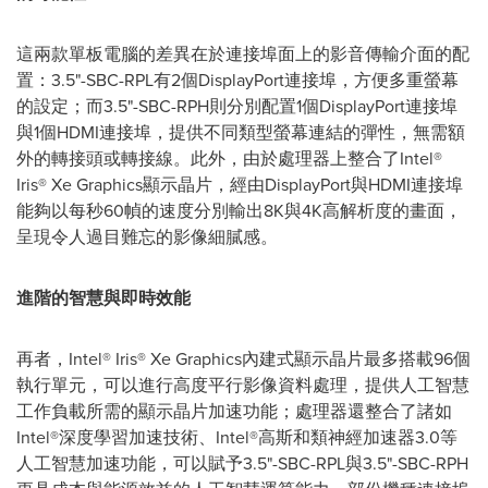
這兩款單板電腦的差異在於連接埠面上的影音傳輸介面的配
置：3.5"-SBC-RPL有2個DisplayPort連接埠，方便多重螢幕
的設定；而3.5"-SBC-RPH則分別配置1個DisplayPort連接埠
與1個HDMI連接埠，提供不同類型螢幕連結的彈性，無需額
外的轉接頭或轉接線。此外，由於處理器上整合了Intel®
Iris® Xe Graphics顯示晶片，經由DisplayPort與HDMI連接埠
能夠以每秒60幀的速度分別輸出8K與4K高解析度的畫面，
呈現令人過目難忘的影像細膩感。
進階的智慧與即時效能
再者，Intel® Iris® Xe Graphics內建式顯示晶片最多搭載96個
執行單元，可以進行高度平行影像資料處理，提供人工智慧
工作負載所需的顯示晶片加速功能；處理器還整合了諸如
Intel®深度學習加速技術、Intel®高斯和類神經加速器3.0等
人工智慧加速功能，可以賦予3.5"-SBC-RPL與3.5"-SBC-RPH