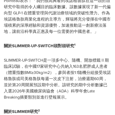
Pointeau表示：「我們很高興看到埃諾格魯肽在這一頭對頭
研究中取得的令人矚目的臨床數據。該數據展現了新一代偏
向型 GLP-1 在體重管理與代謝治療領域的突破性潛力。作為
埃諾格魯肽商業化進程的主導方，輝瑞將充分發揮在中國市
場積累的深厚經驗和資源優勢，加速推動這一創新療法落
地，讓前沿科學真正惠及每一位需要的中國患者。」
1
關於
SLIMMER-UP-SWITCH
頭對頭研究
SLIMMER-UP-SWITCH是一項多中心、隨機、開放標籤Ⅱ期
臨床試驗，在中國17家研究中心共納入163名肥胖成人患者
（體重指數BMI≥30kg/m2），參與者按1:1隨機分組接受埃諾
格魯肽或司美格魯肽每週一次皮下注射，治療週期60周，
並於第20周開展預設期中分析。該研究的期中分析數據已
入選2026年美國糖尿病協會（ADA）科學年會Late
Breaking摘要類別並進行壁報展示。
2
關於
SLIMMER
研究