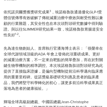
3
依托諾貝爾獎獲獎研究成果
，埃諾格魯肽通過優化GLP-1受
體信號傳導有效破解了傳統減重治療中療效與耐受性難以兼
顧的行業難題，其安全性也在本次頭對頭研究數據中得到驗
證。與以往SLIMMER研究結果一致，埃諾格魯肽胃腸道安全
1
-2
性良好
。
先為達生物創始人、首席執行官潘海博士表示：「很榮幸在
全球代謝領域頂級的ADA 年會上發佈此項重磅成果。更好
的減重治療方案，不一定來自靶點的簡單疊加，而在於對關
鍵生物學機制的精準調控。本次埃諾格魯肽頭對頭研究為此
提供了直接臨床證據，是偏向型機制從前沿科學邁向臨床應
用的重要里程碑。從諾獎級基礎研究到惠及患者的臨床產
品，我們將堅守科學轉化的初心，讓更多前沿科學成果真正
落地為患者的健康福祉。」
輝瑞全球高級副總裁、中國區總裁Jean-Christophe