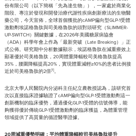
份有限公司（以下簡稱
「
先為達生物
」
），一家處於商業化
階段、專注於發現和開發治療代謝性疾病創新療法的生物醫
藥公司，今天宣佈，全球首個獲批的cAMP偏向型GLP-1受體
激動劑埃諾格魯肽與司美格魯肽的頭對頭研究（SLIMMER-
UP-SWITCH）關鍵數據，在2026年美國糖尿病協會
（ADA）科學年會上作為「最新突破（Late Breaking）」正
式公佈。研究期中分析數據顯示，埃諾格魯肽在減重療效上
顯著優於司美格魯肽，20周體重降幅較司美格魯肽提高
35%，腰圍降幅提高20%，實現體重減輕≥10%的患者比例接
[1]
近於司美格魯肽的2倍
。
北京大學人民醫院內分泌科主任紀立農教授認為，該研究首
次以直接臨床證據驗證了cAMP偏向型GLP-1受體激動劑這一
創新機制的臨床優勢，通過優化GLP-1受體的信號傳導，能
夠獲得優於傳統GLP-1受體激動劑的臨床獲益，為體重管理
領域提供了高質量的循證醫學證據。
20
周減重優勢明確：平均體重降幅較司美格魯肽提升