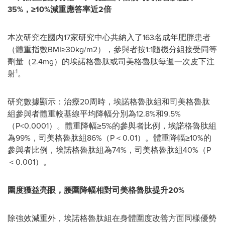
35%
，≥
10%
減重應答率近
2
倍
本次研究在國內17家研究中心共納入了163名成年肥胖患者
（體重指數BMI≥30kg/m2），參與者按1:1隨機分組接受同等
劑量（2.4mg）的埃諾格魯肽或司美格魯肽每週一次皮下注
1
射
。
研究數據顯示：治療20周時，埃諾格魯肽組和司美格魯肽
組參與者體重較基線平均降幅分別為12.8%和9.5%
（P<0.0001）。體重降幅≥5%的參與者比例，埃諾格魯肽組
為99%，司美格魯肽組86%（P＜0.01）。體重降幅≥10%的
參與者比例，埃諾格魯肽組為74%，司美格魯肽組40%（P
＜0.001）。
圍度獲益亮眼，腰圍降幅相對司美格魯肽提升
20%
除強效減重外，埃諾格魯肽組在身體圍度改善方面同樣優勢