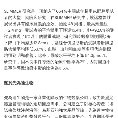
SLIMMER 研究是一項納入了664名中國成年超重或肥胖受試
者的大型Ⅲ期臨床研究。在SLIMMER 研究中，埃諾格魯肽
展現出具有臨床意義的療效。治療 48 周後，最高劑量組
（2.4 mg）受試者的平均體重下降達15.4%，其中92.8%的受
試者實現了5%以上的體重減輕。研究同時觀察到腰圍顯著
下降（平均減少12.8cm），基線合併脂肪肝的受試者肝臟脂
肪含量平均降低53.1%，血壓、血脂和血糖等多項代謝指標
均得到明顯改善；此外，尿酸水平平均下降 54.3μmol/L。
研究中，因不良事件導致的治療中斷率為2%，因胃腸道不
良事件導致治療中斷的比例為0.6%。
關於先為達生物
先為達生物是一家商業化階段的生物醫藥公司，致力於滿足
體重管理領域的迫切醫療需求。公司建立了以核心資產（埃
諾格魯肽注射液等）為基石的強大產品管線，先為達生物擁
有偏向型激動劑發現平台、口服肽給藥平台、半衰期延長平