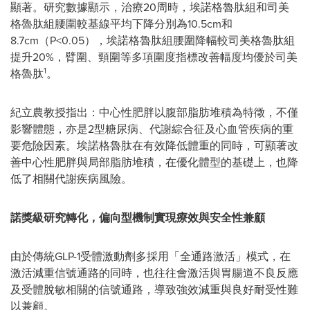
顯著。研究數據顯示，治療20周時，埃諾格魯肽組和司美
格魯肽組腰圍較基線平均下降分別為10.5cm和
8.7cm（P<0.05），埃諾格魯肽組腰圍降幅較司美格魯肽組
提升20%，臂圍、頸圍等多項圍度指標改善幅度均優於司美
1
格魯肽
。
紀立農教授指出：中心性肥胖以腹部脂肪堆積為特徵，不僅
影響體態，亦是2型糖尿病、代謝綜合征及心血管疾病的重
要危險因素。埃諾格魯肽在有效降低體重的同時，可顯著改
善中心性肥胖與局部脂肪堆積，在優化體型的基礎上，也降
低了相關代謝疾病風險。
諾獎級研究轉化，偏向型機制實現療效與安全性兼顧
由於傳統GLP-1受體激動劑多採用「全通路激活」模式，在
激活減重信號通路的同時，也往往會激活與胃腸道不良反應
及受體脫敏相關的信號通路，導致強效減重與良好耐受性難
以兼顧。