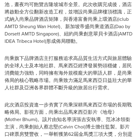
池，晝夜均可飽覽吉隆坡城市全景。此次收購完成後，酒店
將啟動全方位翻新改造工程，並增設尚乘品牌樓頂標識，正
式納入尚乘品牌酒店矩陣，與香港富薈尚乘上環酒店(iclub
AMTD Sheung Wan Hotel)、新加坡帝盛尚乘道酒店(Dao by
Dorsett AMTD Singapore)、紐約尚乘創意翠貝卡酒店(AMTD
IDEA Tribeca Hotel)形成佈局聯動。
尚乘旗下品牌酒店主打服務追求高品質生活方式與旅居體驗
的全球人士及本地社群。馬來西亞經濟發展勢頭穩健，居民
消費能力強勁，同時擁有海外規模龐大的華語人群，是尚乘
佈局的核心戰略市場。尚乘致力滿足馬來西亞日益壯大的華
人社群及亞洲各界群體不斷升級的旅居出行需求。
此次酒店投資進一步夯實了尚乘深耕馬來西亞市場的長期戰
略佈局。影視方面，尚乘出品馬來西亞影片《地母》
(Mother Bhumi)。該片由知名導演張吉安執導、范冰冰領銜
主演，尚乘創始人蔡志堅(Calvin Choi)博士擔任監製。影片
口碑票房雙豐收，一舉斬獲第62屆金馬獎三項大獎，分別是