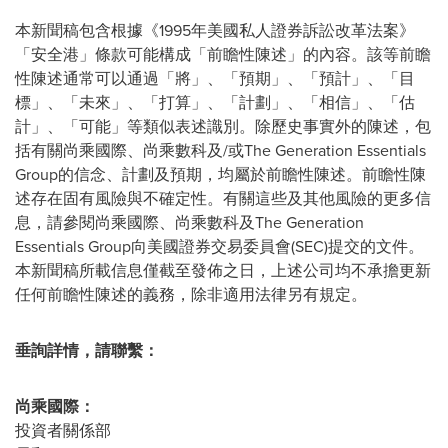
本新聞稿包含根據《1995年美國私人證券訴訟改革法案》
「
安全港
」
條款可能構成
「
前瞻性陳述
」
的內容。該等前瞻
性陳述通常可以通過
「
將
」
、
「
預期
」
、
「
預計
」
、
「
目
標
」
、
「
未來
」
、
「
打算
」
、
「
計劃
」
、
「
相信
」
、
「
估
計
」
、
「
可能
」
等類似表述識別。除歷史事實外的陳述，包
括有關尚乘國際、尚乘數科及/或The Generation Essentials
Group的信念、計劃及預期，均屬於前瞻性陳述。前瞻性陳
述存在固有風險與不確定性。有關這些及其他風險的更多信
息，請參閱尚乘國際、尚乘數科及The Generation
Essentials Group向美國證券交易委員會(SEC)提交的文件。
本新聞稿所載信息僅截至發佈之日，上述公司均不承擔更新
任何前瞻性陳述的義務，除非適用法律另有規定。
垂詢詳情，請聯繫：
尚乘國際：
投資者關係部