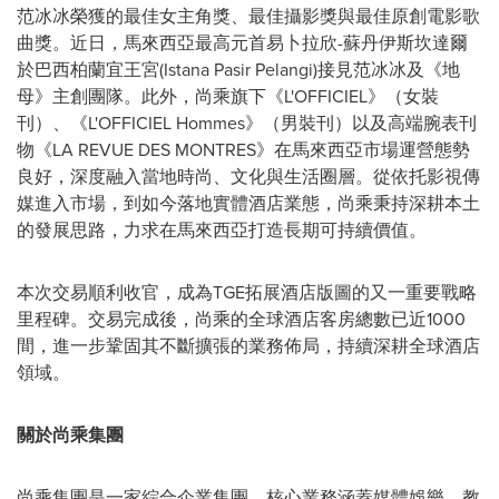
范冰冰榮獲的最佳女主角獎、最佳攝影獎與最佳原創電影歌
曲獎。近日，馬來西亞最高元首易卜拉欣-蘇丹伊斯坎達爾
於巴西柏蘭宜王宮(Istana Pasir Pelangi)接見范冰冰及《地
母》主創團隊。此外，尚乘旗下《L'OFFICIEL》（女裝
刊）、《L'OFFICIEL Hommes》（男裝刊）以及高端腕表刊
物《LA REVUE DES MONTRES》在馬來西亞市場運營態勢
良好，深度融入當地時尚、文化與生活圈層。從依托影視傳
媒進入市場，到如今落地實體酒店業態，尚乘秉持深耕本土
的發展思路，力求在馬來西亞打造長期可持續價值。
本次交易順利收官，成為TGE拓展酒店版圖的又一重要戰略
里程碑。交易完成後，尚乘的全球酒店客房總數已近1000
間，進一步鞏固其不斷擴張的業務佈局，持續深耕全球酒店
領域。
關於尚乘集團
尚乘集團是一家綜合企業集團，核心業務涵蓋媒體娛樂、教