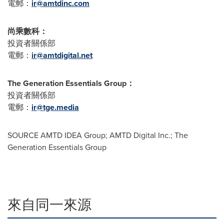
電郵：
ir@amtdinc.com
尚乘數科：
投資者關係部
電郵：
ir@amtdigital.net
The Generation Essentials Group
：
投資者關係部
電郵：
ir@tge.media
SOURCE AMTD IDEA Group; AMTD Digital Inc.; The
Generation Essentials Group
來自同一來源