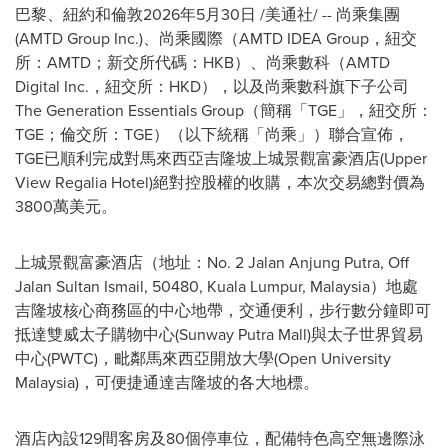
巴黎、紐約和倫敦
2026年5月30日
/美通社/ -- 尚乘集團
(AMTD Group Inc.)、尚乘國際（AMTD IDEA Group，紐交
所：AMTD；新交所代碼：HKB）、尚乘數科（AMTD
Digital Inc.，紐交所：HKD），以及尚乘數科旗下子公司
The Generation Essentials Group（簡稱
「
TGE
」
，紐交所：
TGE；倫交所：TGE）（以下統稱
「
尚乘
」
）聯合宣佈，
TGE已順利完成對馬來西亞吉隆坡上城景觀富豪酒店(Upper
View Regalia Hotel)絕對控股權的收購，本次交易總對價為
3800萬美元。
上城景觀富豪酒店（地址：No. 2 Jalan Anjung Putra, Off
Jalan Sultan Ismail, 50480, Kuala Lumpur, Malaysia）地處
吉隆坡核心商務區的中心地帶，交通便利，步行數分鐘即可
抵達雙威太子購物中心(Sunway Putra Mall)與太子世界貿易
中心(PWTC)，毗鄰馬來西亞開放大學(Open University
Malaysia)，可便捷通達吉隆坡的各大地標。
酒店內設129間客房及80個停車位，配備特色高空無邊際泳