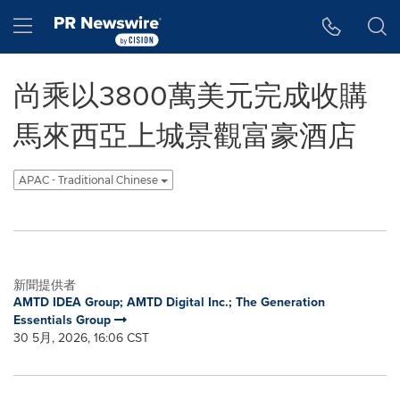
Accessibility Statement
Skip Navigation
Hamburger menu
尚乘以3800萬美元完成收購
馬來西亞上城景觀富豪酒店
APAC - Traditional Chinese
新聞提供者
AMTD IDEA Group; AMTD Digital Inc.; The Generation
Essentials Group
30 5月, 2026, 16:06 CST