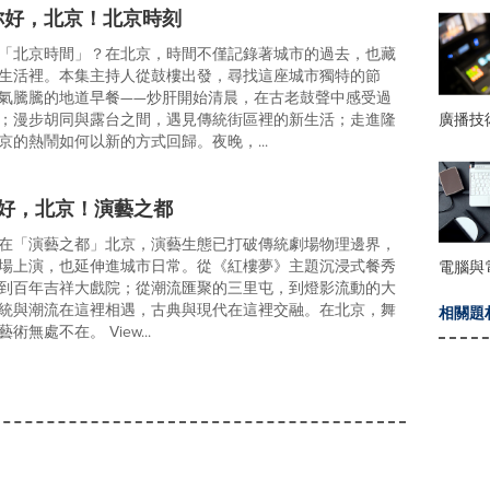
：你好，北京！北京時刻
「北京時間」？在北京，時間不僅記錄著城市的過去，也藏
生活裡。本集主持人從鼓樓出發，尋找這座城市獨特的節
氣騰騰的地道早餐——炒肝開始清晨，在古老鼓聲中感受過
廣播技
；漫步胡同與露台之間，遇見傳統街區裡的新生活；走進隆
京的熱鬧如何以新的方式回歸。夜晚，...
: 你好，北京！演藝之都
在「演藝之都」北京，演藝生態已打破傳統劇場物理邊界，
場上演，也延伸進城市日常。從《紅樓夢》主題沉浸式餐秀
電腦與
到百年吉祥大戲院；從潮流匯聚的三里屯，到燈影流動的大
統與潮流在這裡相遇，古典與現代在這裡交融。在北京，舞
相關題
無處不在。 View...