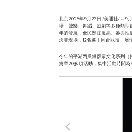
北京
2025年9月23日
/美通社/ -
場，聲樂、舞蹈、戲劇等多種類型
年的發展，全民關注度高、參與性
決賽現場，12名選手同台競技，展
今年的平湖西瓜燈群眾文化系列（
篇章20多項活動，集中活動時間為9