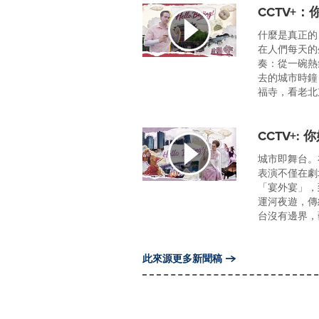
CCTV+
什麼是真正的
在人們每天的
奏：從一碗熱
去的城市時鐘
福寺，看老北
CCTV+
城市即舞台。
表演不僅在劇
「宴外宴」，
運河夜遊，傳
台沒有邊界，藝術
此來源更多新聞稿