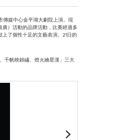
平湖市傳媒中心金平湖大劇院上演。現
推廣）活動的品牌活動，比賽經過多
上了個性十足的文藝表演。21日的
程、千帆映錦繡、燈火繪星漢」三大