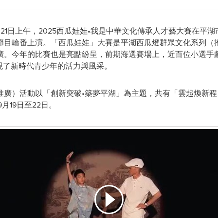
- 9月21日上午，2025西瓜娃娃•我是中華文化傳承人才藝大賽在
節目輪番上演。「西瓜娃娃」大賽是平湖西瓜燈群眾文化系列（
廣。今年的比賽也是亮點紛呈，前期海選賽場上，近百位小選手獻
現了新時代青少年的活力與風采。
推廣）活動以「創新突破•築夢平湖」為主題，共有「雲起煥新
月19日至22日。