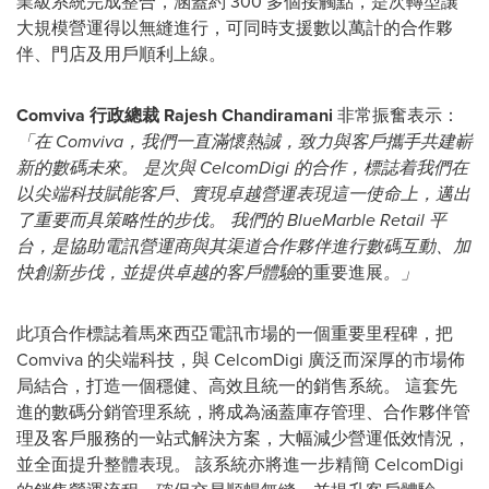
業級系統完成整合，涵蓋約 300 多個接觸點，是次轉型讓
大規模營運得以無縫進行，可同時支援數以萬計的合作夥
伴、門店及用戶順利上線。
Comviva 行政總裁 Rajesh Chandiramani
非常振奮表示：
「在 Comviva，我們一直滿懷熱誠，致力與客戶攜手共建嶄
新的數碼未來。 是次與 CelcomDigi 的合作，標誌着我們在
以尖端科技賦能客戶、實現卓越營運表現這一使命上，邁出
了重要而具策略性的步伐。 我們的 BlueMarble Retail 平
台，是協助電訊營運商與其渠道合作夥伴進行數碼互動、加
快創新步伐，並提供
卓越的客戶體驗
的重要進展
。」
此項合作標誌着馬來西亞電訊市場的一個重要里程碑，把
Comviva 的尖端科技，與 CelcomDigi 廣泛而深厚的市場佈
局結合，打造一個穩健、高效且統一的銷售系統。 這套先
進的數碼分銷管理系統，將成為涵蓋庫存管理、合作夥伴管
理及客戶服務的一站式解決方案，大幅減少營運低效情況，
並全面提升整體表現。 該系統亦將進一步精簡 CelcomDigi