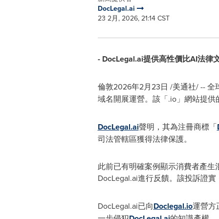
DocLegal.ai
23 2月, 2026, 21:14 CST
- DocLegal.ai提供高性價比AI
倫敦
2026年2月23日
/美通社/ --
域名開展運營。該「.io」網站提
DocLegal.ai
聲明，其為注冊商標「
司法管轄區獲得法律保護。
此前已有明確案例顯示消費者產生混
DocLegal.ai進行反饋。該投
DocLegal.ai已向
Doclegal.io
運營方
一步侵犯
DocLegal.ai
的知識產權。