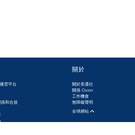
關於
n傳播雲平台
關於美通社
關係 Cision
工作機會
關係和合規
無障礙聲明
全球網站
業
品