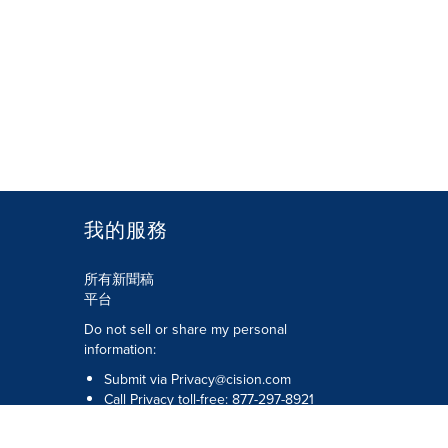
我的服務
所有新聞稿
平台
Do not sell or share my personal
information:
Submit via
Privacy@cision.com
Call Privacy toll-free: 877-297-8921