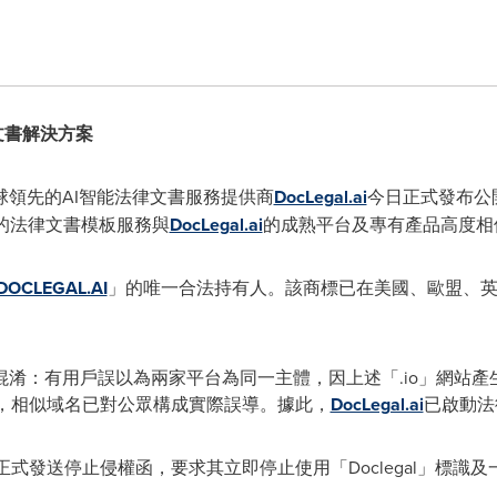
法律文書解決方案
 全球領先的AI智能法律文書服務提供商
DocLegal.ai
今日正式發布公開警
供的法律文書模板服務與
DocLegal.ai
的成熟平台及專有產品高度相
DOCLEGAL.AI
」的唯一合法持有人。該商標已在美國、歐盟、
淆：有用戶誤以為兩家平台為同一主體，因上述「.io」網站產
訴證實，相似域名已對公眾構成實際誤導。據此，
DocLegal.ai
已啟動法
正式發送停止侵權函，要求其立即停止使用「Doclegal」標識