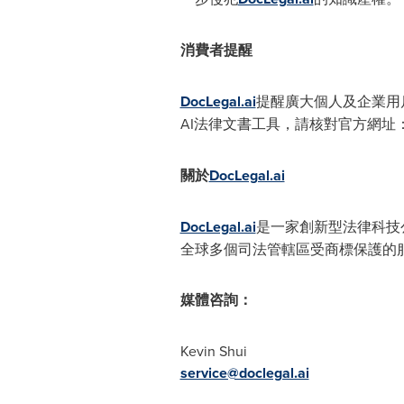
消費者提醒
DocLegal.ai
提醒廣大個人及企業用
AI法律文書工具，請核對官方網址
關於
DocLegal.ai
DocLegal.ai
是一家創新型法律科技
全球多個司法管轄區受商標保護的服務
媒體咨詢：
Kevin Shui
service@doclegal.ai