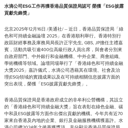
水滴公司
ESG
工作再獲香港品質保證局認可
榮獲「
ESG
披露
貢獻先鋒獎
」
北京
2025年12月16日
/美通社/ -- 近日，香港品質保證局「綠
色和可持續金融論壇 2025」在香港順利舉行。香港特別行
政區財經事務及庫務局局長許正宇先生, GBS, JP擔任主禮嘉
賓，活動共吸引逾400位高級行政人員出席，與會者分別來
自政府部門、中外銀行和金融機構、中外企業、商會組織、
學術機構等領域。論壇同場舉行了「香港綠色和可持續金融
大獎2025」嘉許儀式，水滴公司憑藉其在環境、社會及治
理(ESG)領域的實踐成果以及在可持續相關信息披露方面的
突出表現，榮獲「ESG披露貢獻先鋒獎」。
香港品質保證局是香港政府成立的非牟利公營機構，其設立
的「香港綠色和可持續金融大獎」旨在表彰在綠色金融、碳
中和及ESG披露等方面作出傑出貢獻的機構。今年共有近70
家來自香港及內地的企業、銀行及金融服務機構獲嘉許。水
滴公司繼2024年之後再獲獎項，充分顯示香港品質保證局