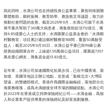
與此同時，水滴公司也在持續投身公益事業，聚焦特殊困難
羣體救助，鄉村振興、教育助學、應急救災等議題，致力於
推動社會問題的改善。截至2025年9月，水滴公司旗下水滴
籌平臺共幫助了361萬大病患者，籌集救助款項712億元，獲
得4.85億愛心人士的支持；水滴匯聚公益基金會的「水滴鄉
村醫務室」項目累計建設鄉村醫務室188間，覆蓋50萬餘受
益人；截至2025年9月30日，水滴公益平臺已與119家公募
慈善組織開展合作，上線超1.55
萬
個公益項目，匯聚超7357
萬名愛心網友，籌集資金超13.83億元。
近年來，水滴公司加速國際化拓展步伐，已在中國香港、新
加坡、美國等地設立辦公地點，並形成「紮根北京+大灣區
望遠」的雙總部模式。香港作爲國際金融樞紐，落地部分出
海業務模塊，成爲水滴鏈接全球市場的關鍵節點。水滴公司
於2023年在香港成立持牌保險經紀公司——水滴金融，爲個
人和企業客戶提供專業的保險經紀及財富規劃服務。