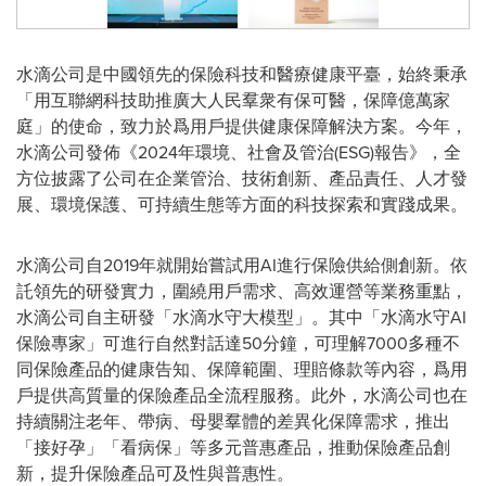
水滴公司是中國領先的保險科技和醫療健康平臺，始終秉承
「用互聯網科技助推廣大人民羣衆有保可醫，保障億萬家
庭」的使命，致力於爲用戶提供健康保障解決方案。今年，
水滴公司發佈《2024年環境、社會及管治(ESG)報告》，全
方位披露了公司在企業管治、技術創新、產品責任、人才發
展、環境保護、可持續生態等方面的科技探索和實踐成果。
水滴公司自2019年就開始嘗試用AI進行保險供給側創新。依
託領先的研發實力，圍繞用戶需求、高效運營等業務重點，
水滴公司自主研發「水滴水守大模型」。其中「水滴水守AI
保險專家」可進行自然對話達50分鐘，可理解7000多種不
同保險產品的健康告知、保障範圍、理賠條款等內容，爲用
戶提供高質量的保險產品全流程服務。此外，水滴公司也在
持續關注老年、帶病、母嬰羣體的差異化保障需求，推出
「接好孕」「看病保」等多元普惠產品，推動保險產品創
新，提升保險產品可及性與普惠性。