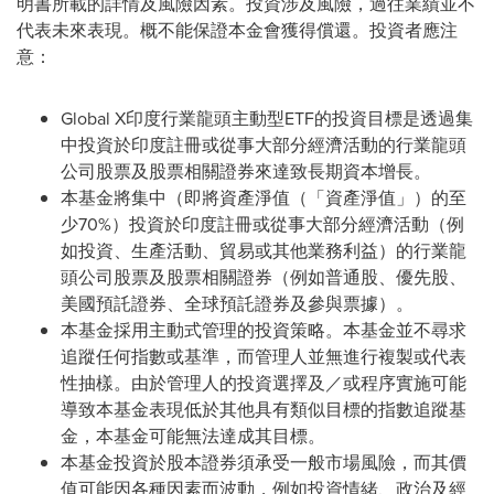
明書所載的詳情及風險因素。投資涉及風險，過往業績並不
代表未來表現。概不能保證本金會獲得償還。投資者應注
意：
Global X印度行業龍頭主動型ETF的投資目標是透過集
中投資於印度註冊或從事大部分經濟活動的行業龍頭
公司股票及股票相關證券來達致長期資本增長。
本基金將集中（即將資產淨值（「資產淨值」）的至
少70%）投資於印度註冊或從事大部分經濟活動（例
如投資、生產活動、貿易或其他業務利益）的行業龍
頭公司股票及股票相關證券（例如普通股、優先股、
美國預託證券、全球預託證券及參與票據）。
本基金採用主動式管理的投資策略。本基金並不尋求
追蹤任何指數或基準，而管理人並無進行複製或代表
性抽樣。由於管理人的投資選擇及／或程序實施可能
導致本基金表現低於其他具有類似目標的指數追蹤基
金，本基金可能無法達成其目標。
本基金投資於股本證券須承受一般市場風險，而其價
值可能因各種因素而波動，例如投資情緒、政治及經