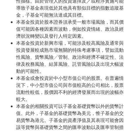
性抽樣。由於管理人的投資選擇及／或程序實施可能
導致子基金表現低於其他具有類似目標的指數追蹤基
金，子基金可能無法達成其目標。
本基金投資於股本證券須承受一般市場風險，而其價
值可能因各種因素而波動，例如投資情緒、政治及經
濟狀況轉變以及發行人特定因素。
本基金投資於新興市場，可能涉及較高風險及通常與
投資發展較成熟市場無關的特殊考慮事項，譬如流動
性風險、貨幣風險╱管制、政治和經濟不確定性、法
律及稅務風險、結算風險、託管風險以及出現大幅波
動的可能性。
本基金或會投資於中小型市值公司的股票。在普遍情
況下，中小型市值公司與市值較高的公司相比，股票
流動性較低，股價因不利的經濟發展而出現的波幅亦
較大。
本基金的相關投資可以子基金基礎貨幣以外的貨幣計
值。此外，子基金的基礎貨幣為美元，惟子基金的交
易貨幣為港元。子基金的資產淨值及其表現可能會因
該等貨幣與基礎貨幣之間的匯率波動以及匯率管制措