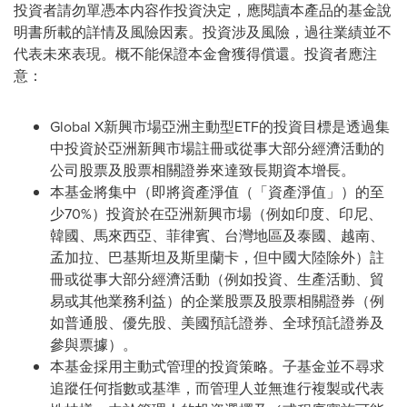
投資者請勿單憑本内容作投資決定，應閱讀本產品的基金說
明書所載的詳情及風險因素。投資涉及風險，過往業績並不
代表未來表現。概不能保證本金會獲得償還。投資者應注
意：
Global X新興市場亞洲主動型ETF的投資目標是透過集
中投資於亞洲新興市場註冊或從事大部分經濟活動的
公司股票及股票相關證券來達致長期資本增長。
本基金將集中（即將資產淨值（「資產淨值」）的至
少70%）投資於在亞洲新興市場（例如印度、印尼、
韓國、馬來西亞、菲律賓、台灣
地區
及泰國、越南、
孟加拉、巴基斯坦及斯里蘭卡，但中國
大陸
除外）註
冊或從事大部分經濟活動（例如投資、生產活動、貿
易或其他業務利益）的企業股票及股票相關證券（例
如普通股、優先股、美國預託證券、全球預託證券及
參與票據）。
本基金採用主動式管理的投資策略。子基金並不尋求
追蹤任何指數或基準，而管理人並無進行複製或代表