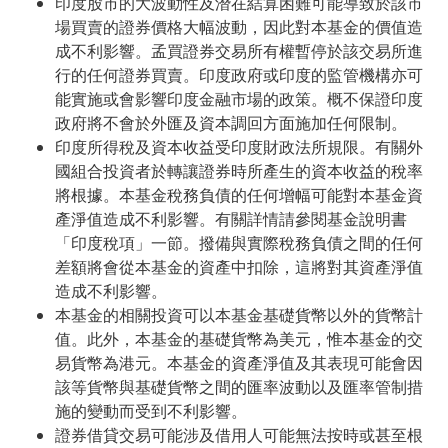
印度股市的大波動性及潛在結算困難可能導致於該市
場買賣的證券價格大幅波動，因此對本基金的價值造
成不利影響。孟買證券交易所有權暫停於該交易所進
行的任何證券買賣。印度政府或印度的監管機構亦可
能實施或會影響印度金融市場的政策。概不保證印度
政府將不會於外匯及資本調回方面施加任何限制。
印度所得稅及資本收益受印度財政法所規限。有關外
國組合投資者於轉讓證券時所產生的資本收益的稅率
將根據。本基金稅務負債的任何增幅可能對本基金資
產淨值造成不利影響。有關詳情請參閱基金說明書
「印度稅項」一節。撥備與實際稅務負債之間的任何
差額將會從本基金的資產中扣除，這將對其資產淨值
造成不利影響。
本基金的相關投資可以本基金基礎貨幣以外的貨幣計
值。此外，本基金的基礎貨幣為美元，惟本基金的交
易貨幣為港元。本基金的資產淨值及其表現可能會因
該等貨幣與基礎貨幣之間的匯率波動以及匯率管制措
施的變動而受到不利影響。
證券借貸交易可能涉及借用人可能無法按時或甚至根