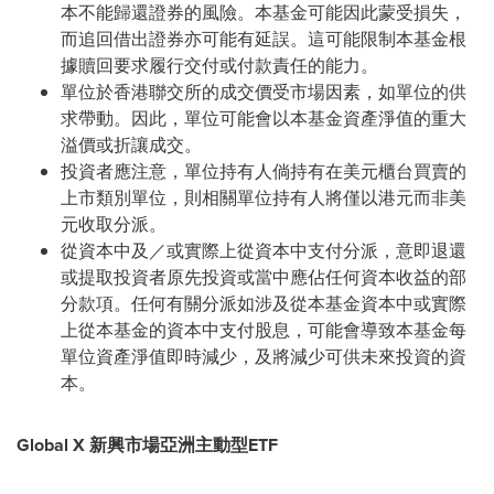
本不能歸還證券的風險。本基金可能因此蒙受損失，
而追回借出證券亦可能有延誤。這可能限制本基金根
據贖回要求履行交付或付款責任的能力。
單位於香港聯交所的成交價受市場因素，如單位的供
求帶動。因此，單位可能會以本基金資產淨值的重大
溢價或折讓成交。
投資者應注意，單位持有人倘持有在美元櫃台買賣的
上市類別單位，則相關單位持有人將僅以港元而非美
元收取分派。
從資本中及／或實際上從資本中支付分派，意即退還
或提取投資者原先投資或當中應佔任何資本收益的部
分款項。任何有關分派如涉及從本基金資本中或實際
上從本基金的資本中支付股息，可能會導致本基金每
單位資產淨值即時減少，及將減少可供未來投資的資
本。
Global X
新興市場亞洲主動型
ETF