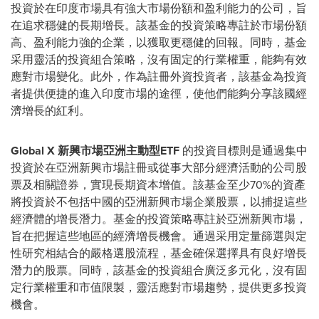
投資於在印度市場具有強大市場份額和盈利能力的公司，旨
在追求穩健的長期增長。該基金的投資策略專註於市場份額
高、盈利能力強的企業，以獲取更穩健的回報。同時，基金
采用靈活的投資組合策略，沒有固定的行業權重，能夠有效
應對市場變化。此外，作為註冊外資投資者，該基金為投資
者提供便捷的進入印度市場的途徑，使他們能夠分享該國經
濟增長的紅利。
Global X
新興市場亞洲主動型
ETF
的投資目標則是通過集中
投資於在亞洲新興市場註冊或從事大部分經濟活動的公司股
票及相關證券，實現長期資本增值。該基金至少70%的資產
將投資於不包括中國的亞洲新興市場企業股票，以捕捉這些
經濟體的增長潛力。基金的投資策略專註於亞洲新興市場，
旨在把握這些地區的經濟增長機會。通過采用定量篩選與定
性研究相結合的嚴格選股流程，基金確保選擇具有良好增長
潛力的股票。同時，該基金的投資組合廣泛多元化，沒有固
定行業權重和市值限製，靈活應對市場趨勢，提供更多投資
機會。