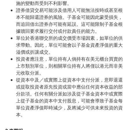
施的變動而受到不利影響。
證券借貸交易可能涉及借用人可能無法按時或甚至根
本不能歸還證券的風險。子基金可能因此蒙受損失，
而追回借出證券亦可能有延誤。這可能限制子基金根
據贖回要求履行交付或付款責任的能力。
單位於香港聯交所的成交價受市場因素，如單位的供
求帶動。因此，單位可能會以子基金資產淨值的重大
溢價或折讓成交。
投資者應注意，單位持有人倘持有在美元櫃台買賣的
上市類別單位，則相關單位持有人將僅以港元而非美
元收取分派。
從資本中及／或實際上從資本中支付分派，意即退還
或提取投資者原先投資或當中應佔任何資本收益的部
分款項。任何有關分派如涉及從子基金資本中或實際
上從子基金的資本中支付股息，可能會導致子基金每
單位資產淨值即時減少，及將減少可供未來投資的資
本。