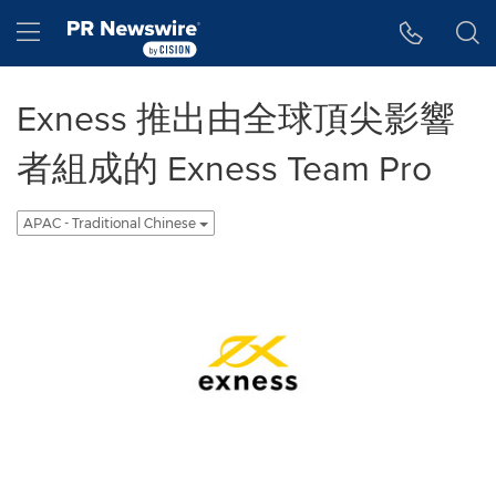
Accessibility Statement
Skip Navigation
Hamburger menu
Exness 推出由全球頂尖影響
者組成的 Exness Team Pro
APAC - Traditional Chinese