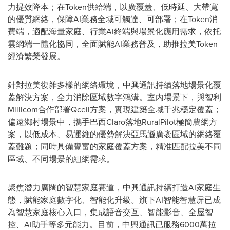
力提效降本；在Token供給端，以廣覆蓋、低時延、大帶寬
的優質網絡，保障AI業務全域可觸達、可部署；在Token消
費端，適配海量家庭、行業AI終端與場景化應用需求，依托
雲網端一體化協同，全面賦能AI業務普及，助推拉美Token
經濟繁榮發展。
針對拉美復雜多樣的網絡環境，中興通訊持續落地場景化覆
蓋解決方案，全力消除區域數字鴻溝。室內場景下，與智利
Millicom合作部署Qcell方案，實現建築全域千兆穩定覆蓋；
偏遠鄉村場景中，攜手巴西Claro落地RuralPilot極簡農網方
案，以低成本、易運維的優勢解決亞馬遜廣袤區域的網絡覆
蓋難題；同時具備豐富的家庭覆蓋方案，精准匹配拉美不同
區域、不同場景的組網需求。
聚焦潛力廣闊的智慧家庭賽道，中興通訊持續打造AI家庭生
態，賦能家庭數字化、智能化升級。旗下AI智能智慧屏已成
為智慧家庭核心入口，集成語音交互、智能影音、全屋智
控、AI助手等多元能力。目前，中興通訊已服務6000萬拉