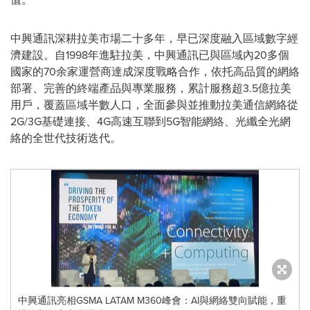
中興通訊深耕拉美市場二十多年，早已深度融入區域數字經
濟建設。自1998年進駐拉美，中興通訊已與區域內20多個
國家的70余家運營商達成深度戰略合作，依托高品質的網絡
部署、完善的終端產品與專業服務，累計服務超3.5億拉美
用戶，覆蓋區域半數人口，全面參與並推動拉美通信網絡從
2G/3G基礎連接、4G高速互聯到5G智能網絡、光纖全光網
絡的全世代技術迭代。
中興通訊亮相GSMA LATAM M360峰會：AI與網絡雙向賦能，重