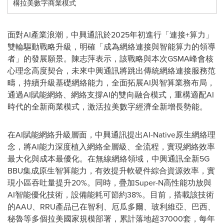
構拉美數字商業模式
面對AI產業浪潮，中興通訊於2025年初進行「連接+算力」
雙輪驅動戰略升級，明確「成為網絡連接與智能算力的領導
者」的發展願景。陳志萍表示，該戰略與本次GSMA峰會核
心理念高度契合，未來中興通訊將跳出傳統網絡連接服務范
疇，持續升級基礎網絡能力，全面拓展AI與智算業務布局，
通過AI賦能網絡、網絡支撐AI的雙向融合模式，重構適配AI
時代的全新商業模式，激活拉美數字經濟全新增長勢能。
在AI賦能網絡升級層面，中興通訊提出AI-Native原生網絡理
念，將AI能力深度植入網絡全層級、全流程，實現網絡效率
最大化與成本最優化。在無線網絡領域，中興通訊全新5G
BBU集成原生智算能力，有效提升軟硬件綜合資源效率，實
現小區吞吐量提升20%。同時，疊加Super-N高性能功放與
AI智能優化技術，設備能耗可節約38%。目前，搭載該技術
的AAU、RRU產品已在智利、厄瓜多爾、玻利維亞、巴西、
秘魯等多個拉美國家規模部署，累計落地超37000套，每年