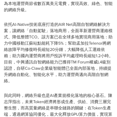
為本地運營商節省數百萬美元電費，實現高效、綠色、智能
的網絡升級。
依托AI-Native技術底座打造的AIR Net高階自智網絡解決方
案，讓網絡「自動駕駛」落地商用，全面革新運營商運維模
式、降低整體TCO。該方案已在全球多地實現商用落地：助
力中國移動江蘇站點能耗下降5%；幫助孟加拉Telenor將網
絡故障平均修復時長縮短20分鍾，大幅降低人工運維依
賴；助力國內運營商將用戶投訴平均處理時長縮短1.2小時。
目前，中興通訊自智網絡能力已獲得TM Forum權威L4級別
認證，自研Co-Claw企業級智能體已全面內部落地，持續提
升網絡自動化、智能化水平，助力運營商邁向高階自智網
絡。
與此同時，網絡升級也是AI產業規模化落地的核心基石。陳
志萍指出，未來Token經濟將形成生產、供給、消費三層完
整生態，而高質量網絡是串聯全鏈路的關鍵：在Token生產
端，通過網算協同優化，最大化釋放GPU算力價值，實現算