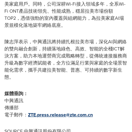
美家庭用戶。同時，公司深耕Wi-Fi接入領域多年，全系Wi-
Fi ONT產品技術領先、性能成熟，穩居拉美市場份額
TOP2，憑借強勁的室內覆蓋與組網能力，為拉美家庭AI場
景規模化落地築牢網絡底座。
陳志萍表示，中興通訊將持續扎根拉美市場，深化AI與網絡
的雙向融合創新，持續落地綠色、高效、智能的全棧ICT解
決方案，助力本地運營商完成戰略轉型，從傳統連接服務商
升級為數字經濟賦能者，全方位滿足行業與家庭的全場景智
能化需求，攜手共建拉美智能、普惠、可持續的數字新生
態。
媒體垂詢：
中興通訊
傳播部
電子郵件：
ZTE.press.release@zte.com.cn
SOURCE 中興通訊股份有限公司