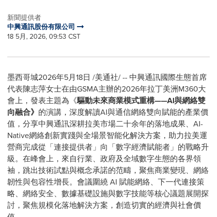
新聞提供者
中興通訊股份有限公司
18 5月, 2026, 09:53 CST
墨西哥城
2026年5月18日
/美通社/ -- 中興通訊國際生態首席
代表陳志萍女士在由GSMA主辦的2026年拉丁美洲M360大
會上，發表主題為《
驅動未來商業模式重構——AI與網絡雙
向融合》
的演講，深度解讀AI與通信網絡雙向賦能的產業價
值，分享中興通訊深耕拉美市場二十余年的落地成果、AI-
Native網絡創新實踐與全場景智能化解決方案，助力拉美運
營商完成從「連接提供者」向「數字經濟賦能者」的戰略升
級。在峰會上，來自行業、政府及全域數字生態的各界領
袖，跳出技術試點與概念承諾的范疇，聚焦商業變現、網絡
韌性與包容性增長。會議圍繞 AI 賦能網絡、下一代連接策
略、網絡安全、數據基礎設施與數字技能等核心議題展開探
討，聚焦規模化落地解決方案，創造切實的經濟與社會價
值。