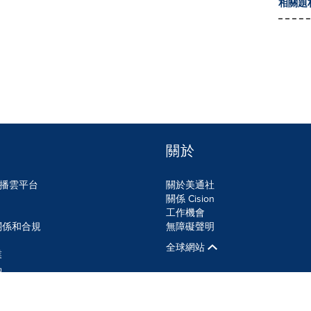
相關題
關於
n傳播雲平台
關於美通社
關係 Cision
工作機會
關係和合規
無障礙聲明
全球網站
業
品
SS
Cookie設定
無障礙