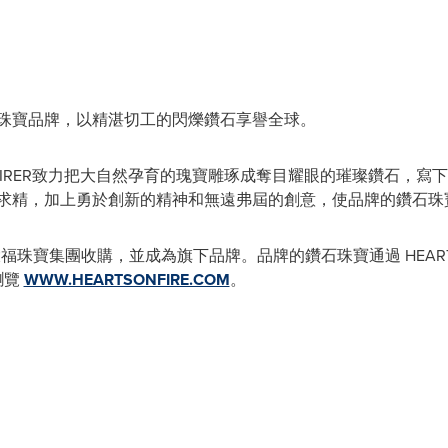
珠寶品牌，以精湛切工的閃爍鑽石享譽全球。
IRER
致力把大自然孕育的瑰寶雕琢成奪目耀眼的璀璨鑽石，寫下
求精，加上勇於創新的精神和無遠弗屆的創意，使品牌的鑽石珠
14年獲周大福珠寶集團收購，並成為旗下品牌。品牌的鑽石珠寶通過 HEART
瀏覽
WWW.HEARTSONFIRE.COM
。