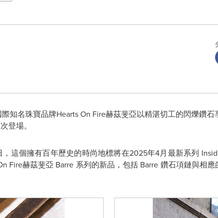
- 國際知名珠寶品牌
Hearts On Fire
赫茲斐亞以精湛切工的閃爍鑽石
首次登場。
日，這個擁有百年歷史的時尚地標將在
2025
年
4
月最新系列
Insid
On Fire
赫茲斐亞
Barre
系列的新品，包括
Barre
鑽石項鏈與相應