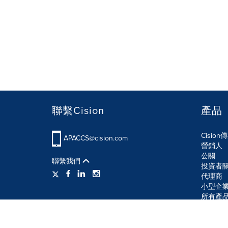
聯繫Cision
產品
Cisio
APACCS@cision.com
營銷人
公關
聯繫我們
投資者
代理商
小型企
所有產
使用條款
隱私條款
信息安全政策
網站地圖
R