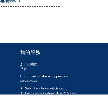
材的新聞稿
我的服務
所有新聞稿
平台
Do not sell or share my personal
information:
Submit via
Privacy@cision.com
Call Privacy toll-free: 877-297-8921
版權所有 © 2026 Cision US Inc.