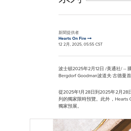
新聞提供者
Hearts On Fire
12 2月, 2025, 05:55 CST
波士頓
2025年2月12日
/美通社/ -
Bergdorf Goodman
波道夫·古德曼
從
2025
年
1
月
28
日到
2025
年
2
月
28
列的獨家限時預覽。此外，
Hearts 
獨家預展。