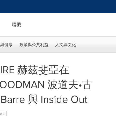
聯繫
活與健康
政策與公共利益
人文與文化
 FIRE 赫茲斐亞在
GOODMAN 波道夫•古
re 與 Inside Out
se