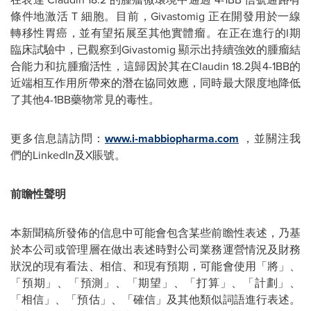
條件地激活 T 細胞。目前，
Givastomig
正在開發用於一線
轉移性胃癌，並有望拓展至其他實體瘤。在正在進行的I期
臨床試驗中，已觀察到Givastomig 顯示出持續強效的腫瘤結
合能力和抗腫瘤活性，這歸因於其在Claudin 18.2與4-1BB的
近端相互作用所帶來的潛在協同效應，同時最大限度地降低
了其他4-1BB藥物常見的毒性。
更多信息請訪問：
www.i-mabbiopharma.com
，並關注我
們的LinkedIn及X賬號。
前瞻性聲明
本新聞稿所發佈的信息中可能會包含某些前瞻性表述，乃基
於本公司或管理層在做出表述時對公司業務運營情況及財務
狀況的現有看法、相信、和現有預期，可能會使用「將」、
「預期」、「預測」、「期望」、「打算」、「計劃」、
「相信」、「預估」、「確信」及其他類似詞語進行表述。