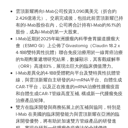
雲頂新耀將向I-Mab公司投資3,090萬美元（折合約
2.426億港元）。交易完成後，包括此前雲頂新耀已持
有的I-Mab股份在內，公司將合計持有I-Mab約16.1%的
股份，成為I-Mab的第一大股東。
I-Mab近期於2025年歐洲腫瘤內科學會胃腸道腫瘤大
會（ESMO GI）上公佈了Givastomig（Claudin 18.2 x
4-1BB雙特異性抗體）聯合免疫治療用於一線胃癌治療
的1b期劑量遞增研究結果，數據顯示，其客觀緩解率
（ORR）高達83%，展現出巨大的臨床價值潛力。
I-Mab差異化的4-1BB受體靶向平台及雙特異性抗體管
線，與雲頂新耀自主研發的AI+mRNA平台、自體生成
CAR-T平台，以及正在推進的mRNA治療性腫瘤疫苗
和自體生成CAR-T管線高度互補, 構成新一代腫瘤免疫
治療產品矩陣。
雙方在臨床開發與商務拓展上的互補與協同，特別是
I-Mab 在美國的臨床開發能力與雲頂新耀在亞洲的臨
床開發優勢，將有助於加速雙方管線產品的研發進
程，實現自研新一代腫瘤免疫療法的全球價值。