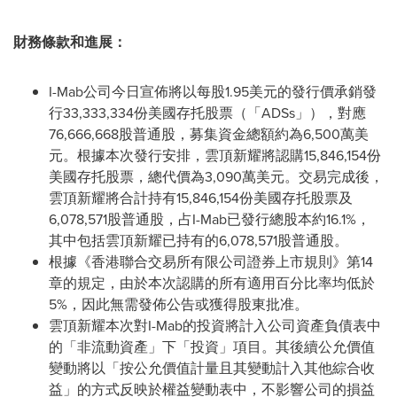
財務條款和進展：
I-Mab公司今日宣佈將以每股1.95美元的發行價承銷發
行33,333,334份美國存托股票（「ADSs」），對應
76,666,668股普通股，募集資金總額約為6,500萬美
元。根據本次發行安排，雲頂新耀將認購15,846,154份
美國存托股票，總代價為3,090萬美元。交易完成後，
雲頂新耀將合計持有15,846,154份美國存托股票及
6,078,571股普通股，占I-Mab已發行總股本約16.1%，
其中包括雲頂新耀已持有的6,078,571股普通股。
根據《香港聯合交易所有限公司證券上市規則》第14
章的規定，由於本次認購的所有適用百分比率均低於
5%，因此無需發佈公告或獲得股東批准。
雲頂新耀本次對I-Mab的投資將計入公司資產負債表中
的「非流動資產」下「投資」項目。其後續公允價值
變動將以「按公允價值計量且其變動計入其他綜合收
益」的方式反映於權益變動表中，不影響公司的損益