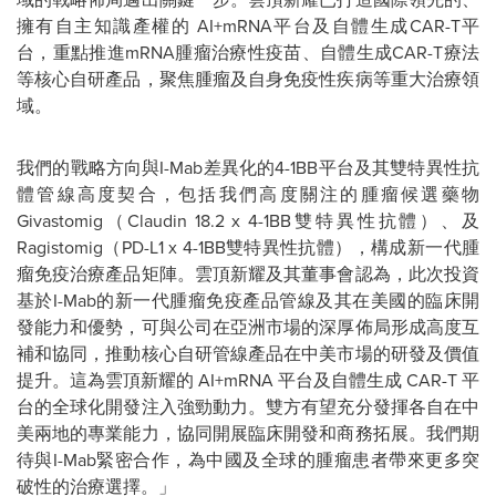
擁有自主知識產權的 AI+mRNA平台及自體生成CAR-T平
台，重點推進mRNA腫瘤治療性疫苗、自體生成CAR-T療法
等核心自研產品，聚焦腫瘤及自身免疫性疾病等重大治療領
域。
我們的戰略方向與I-Mab差異化的4-1BB平台及其雙特異性抗
體管線高度契合，包括我們高度關注的腫瘤候選藥物
Givastomig（Claudin 18.2 x 4-1BB雙特異性抗體）、及
Ragistomig（PD-L1 x 4-1BB雙特異性抗體），構成新一代腫
瘤免疫治療產品矩陣。雲頂新耀及其董事會認為，此次投資
基於I-Mab的新一代腫瘤免疫產品管線及其在美國的臨床開
發能力和優勢，可與公司在亞洲市場的深厚佈局形成高度互
補和協同，推動核心自研管線產品在中美市場的研發及價值
提升。這為雲頂新耀的 AI+mRNA 平台及自體生成 CAR-T 平
台的全球化開發注入強勁動力。雙方有望充分發揮各自在中
美兩地的專業能力，協同開展臨床開發和商務拓展。我們期
待與I-Mab緊密合作，為中國及全球的腫瘤患者帶來更多突
破性的治療選擇。」