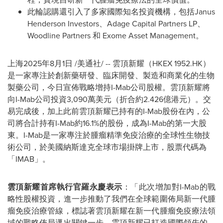
此輪認購還引入了多家國際知名投資機構，包括Janus
Henderson Investors、Adage Capital Partners LP、
Woodline Partners 和 Exome Asset Management。
上海
2025年8月1日
/美通社/ -- 雲頂新耀（HKEX 1952.HK）
是一家專注於創新藥研發、臨床開發、製造和商業化的生物
製藥公司，今日宣佈戰略增持I-Mab公司股權。雲頂新耀將
向I-Mab公司投資3,090萬美元（折合約2.426億港元）。交
易完成後，加上此前雲頂新耀已持有的I-Mab股份在內，公
司將合計持有I-Mab約16.1%的股份，成為I-Mab的第一大股
東。I-Mab是一家專注於腫瘤精準免疫治療的全球性生物技
術公司，於美國納斯達克全球市場掛牌上市，股票代碼為
「IMAB」。
雲頂新耀首席執行官羅永慶表示
：「此次增加對I-Mab的戰
略性股權投資，進一步推動了我們在全球範圍佈局新一代腫
瘤免疫治療管線，標誌著雲頂新耀在新一代腫瘤免疫療法領
域的戰略佈局邁出關鍵一步。雲頂新耀已打造國際領先的、