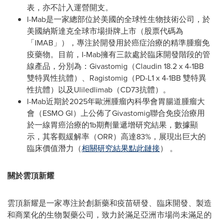
表，亦不計入運營開支。
I-Mab是一家總部位於美國的全球性生物技術公司，於
美國納斯達克全球市場掛牌上市（股票代碼為
「IMAB」），專注於開發用於癌症治療的精準腫瘤免
疫藥物。目前，I-Mab擁有三款處於臨床開發階段的管
線產品，分別為：Givastomig（Claudin 18.2 x 4-1BB
雙特異性抗體）、Ragistomig（PD-L1 x 4-1BB 雙特異
性抗體）以及Uliledlimab（CD73抗體）。
I-Mab近期於2025年歐洲腫瘤內科學會胃腸道腫瘤大
會（ESMO GI）上公佈了Givastomig聯合免疫治療用
於一線胃癌治療的1b期劑量遞增研究結果，數據顯
示，其客觀緩解率（ORR）高達83%，展現出巨大的
臨床價值潛力（
相關研究結果點此鏈接
） 。
關於雲頂新耀
雲頂新耀是一家專注於創新藥和疫苗研發、臨床開發、製造
和商業化的生物製藥公司，致力於滿足亞洲市場尚未滿足的