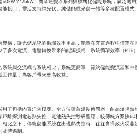
50kW至125kW工商業逆變器系列與模塊化儲能系統，廣泛適
儲能接口，靈活支持純光伏、純儲能或光儲一體等多種配置模式
合架構，讓光儲系統的循環效率更高，能量在充電過程中僅需在
了多次電流、電壓轉換帶來的能源損耗，系統循環效率（RTE）
合系統與交流耦合系統相比，系統更簡單，節約儲能變流器和中
護工作量，為客戶帶來更高收益。
采用了包括內置消防模塊、全方位覆蓋溫度傳感器、耐高溫隔熱
距離探測電芯熱失控，電池熱失控秒級響應，較傳統方案快60秒
。相比之下，傳統儲能系統在出現熱失控時，往往會導致火災蔓
到及時遏制。