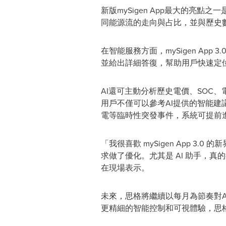
新版mySigen App最大的
同能源流的走向與占比，並與歷史
在智能服務方面，mySigen A
並給出詳細答復，幫助用戶快速定
AI還可主動分析歷史電價、SOC
用戶不僅可以參考AI提供的智能
電等臨時性突發事件，系統可提前
「我很喜歡 mySigen App
求做了優化。尤其是 AI 助手，
在現場表示。
未來，思格將繼續以每月為節奏對A
更精細的智能控制和可視體驗，思