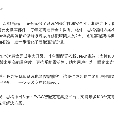
控」
級、免運維設計，充分確保了系統的穩定性和安全性。相較之下，傳
月需要更換零部件，每年還需進行全面保養。此外，思格儲能方案
而傳統集裝箱式儲能系統故障修復時間大於2天。通過雲端架構和
面看護，進一步優化了智能運維管理。
體機也在本次展會完成重大升級。其全新配置搭載314Ah電芯（支持1
 10.0，帶來更高能量密度、更強系統靈活性，助力用戶打造一體化家
戶不必更換整套系統也能按需擴容，讓我們更容易向老用戶推廣
升很多。」一位安裝商在現場表示。
思格推出Sigen EVAC智能充電集控平台，支持最多100台
充電解決方案。