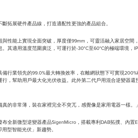
不斷拓展硬件產品線，打造適配性更強的產品組合。
與性能上實現全面突破，厚度僅99mm，可靈活融入家居空間，
其適用溫度范圍廣泛，可運行於-30°C至60°C的極端環境，I
備行業領先的99.0%最大轉換效率，在離網狀態下可實現200
運行，幫助用戶最大化光伏收益。此外第二代戶用混合逆變器還
備真的非常薄，裝在家裡完全不突兀，感覺像是家用電器一樣。
新微型逆變器產品SigenMicro，搭載專利DAB拓撲、內置EMS
即用型智能光伏」新趨勢。