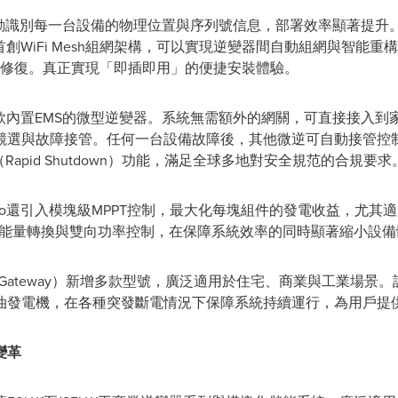
別，可自動識別每一台設備的物理位置與序列號信息，部署效率顯著提
全球首創WiFi Mesh組網架構，可以實現逆變器間自動組網與智能重
我修復。真正實現「即插即用」的便捷安裝體驗。
業內首款內置EMS的微型逆變器。系統無需額外的網關，可直接接入到
競選與故障接管。任何一台設備故障後，其他微逆可自動接管控
Rapid Shutdown）功能，滿足全球多地對安全規范的合規要求
icro還引入模塊級MPPT控制，最大化每塊組件的發電收益，尤
實現了高效能量轉換與雙向功率控制，在保障系統效率的同時顯著縮小設
y Gateway）新增多款型號，廣泛適用於住宅、商業與工業場景。
油發電機，在各種突發斷電情況下保障系統持續運行，為用戶提
變革