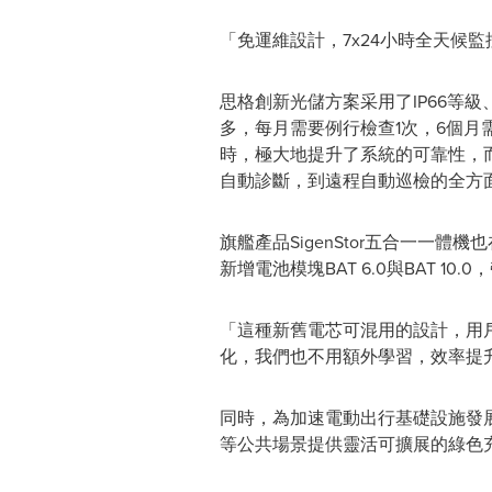
「免運維設計，7x24小時全天候監
思格創新光儲方案采用了IP66等
多，每月需要例行檢查1次，6個
時，極大地提升了系統的可靠性，
自動診斷，到遠程自動巡檢的全方
旗艦產品SigenStor五合一一
新增電池模塊BAT 6.0與BAT
「這種新舊電芯可混用的設計，用
化，我們也不用額外學習，效率提
同時，為加速電動出行基礎設施發展，
等公共場景提供靈活可擴展的綠色