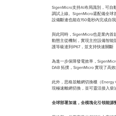
SigenMicro支持AI布局識
調試上線。SigenMicro還配備
設備斷連也能在150毫秒內完成自
與此同時，SigenMicro也是
動態主從機制，實現主控設備智能
護等級達到IP67，並支持快速關斷（
為進一步保障發電效率，SigenM
DAB 拓撲，SigenMicro 
此外，思格並離網切換櫃（Energ
現極速離網切換，並可靈活接入柴
全球部署加速，全模塊化引領能源