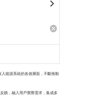
思格新能源第二代混合逆變器和微型逆變器 (
嵌入能源系統的各個層面，不斷推動
使用反饋，融入用戶實際需求，集成多