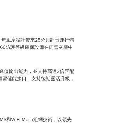
無風扇設計帶來25分貝靜音運行體
P66防護等級確保設備在雨雪灰塵中
%峰值輸出能力，並支持高達2倍容配
預留儲能接口，支持後期靈活升級，
」
和WiFi Mesh組網技術，以領先