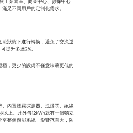
用於工業園區、商業中心、數據中心
，滿足不同用戶的定制化需求。
直流狀態下進行轉換，避免了交流逆
可提升多達2%。
壓櫃，更少的設備不僅意味著更低的
墊、內置煙霧探測器、洩爆閥、絕緣
以上。此外每12kWh就有一個獨立
延至整個儲能系統，影響范圍大，防