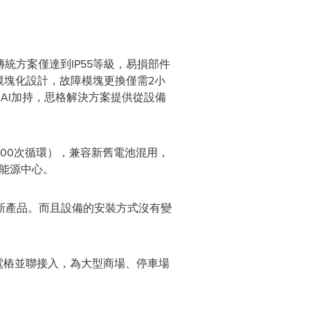
統方案僅達到IP55等級，易損部件
模塊化設計，故障模塊更換僅需2小
AI加持，思格解決方案提供從設備
0000次循環），兼容新舊電池混用，
庭能源中心。
新產品。而且設備的安裝方式沒有變
充電樁並聯接入，為大型商場、停車場