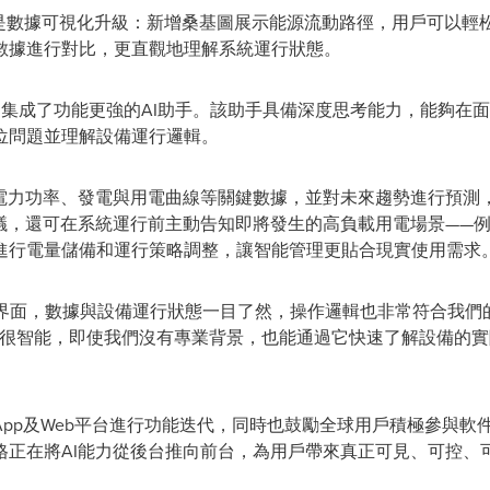
亮點之一是數據可視化升級：新增桑基圖展示能源流動路徑，用戶可以
數據進行對比，更直觀地理解系統運行狀態。
pp 3.0集成了功能更強的AI助手。該助手具備深度思考能力，能
位問題並理解設備運行邏輯。
、電力功率、發電與用電曲線等關鍵數據，並對未來趨勢進行預測
建議，還可在系統運行前主動告知即將發生的高負載用電場景——
進行電量儲備和運行策略調整，讓智能管理更貼合現實使用需求
 3.0 的新界面，數據與設備運行狀態一目了然，操作邏輯也非常符合
真的很智能，即使我們沒有專業背景，也能通過它快速了解設備的
pp及Web平台進行功能迭代，同時也鼓勵全球用戶積極參與軟
格正在將AI能力從後台推向前台，為用戶帶來真正可見、可控、