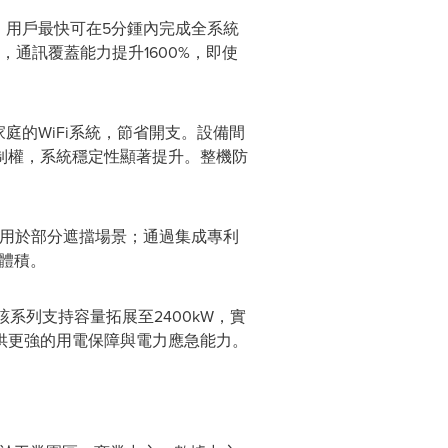
升。用戶最快可在5分鍾內完成全系統
構，通訊覆蓋能力提升1600%，即使
家庭的WiFi系統，節省開支。設備間
制權，系統穩定性顯著提升。整機防
。
其適用於部分遮擋場景；通過集成專利
備體積。
該系列支持容量拓展至2400kW，實
供更強的用電保障與電力應急能力。