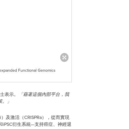
s expanded Functional Genomics
i博士表示。
「藉著這個內部平台，我
策。」
i）及激活（CRISPRa），從而實現
iPSC衍生系統—支持癌症、神經退