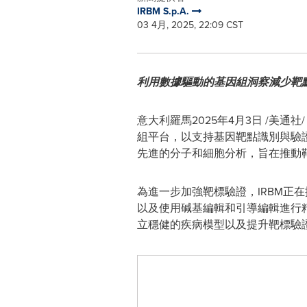
IRBM S.p.A.
03 4月, 2025, 22:09 CST
利用數據驅動的基因組洞察減少靶
意大利羅馬
2025年4月3日
/美通社
組平台，以支持基因靶點識別與驗證
先進的分子和細胞分析，旨在推動
為進一步加強靶標驗證，IRBM正
以及使用碱基編輯和引導編輯進行精
立穩健的疾病模型以及提升靶標驗