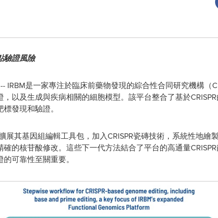
點驗證風險
/ -- IRBM是一家專注於臨床前藥物發現的綜合性合同研究機構
，以及生成與疾病相關的細胞模型。該平台整合了基於CRISP
靶標發現和驗證。
在擴展其基因組編輯工具包，加入CRISPR瓷磚技術，系統性地
確的核苷酸修改。這些下一代方法結合了平台的高通量CRISP
證的可靠性至關重要。