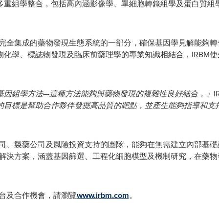
多重組學整合，包括高內涵影像學、單細胞轉錄組學及蛋白質組
泛、完全集成的藥物發現生態系統的一部分，確保基因學見解能夠
物化學、標誌物發現及臨床前藥理學的專業知識相結合，IRBM
基因組學方法—這種方法能夠與藥物發現的複雜性良好結合，」
I
的目標是幫助合作夥伴發掘高品質的靶點，並產生能夠指導和支
創公司、製藥公司及風險投資支持的團隊，能夠在無需建立內部基
製的解決方案，涵蓋基因篩選、工程化細胞模型及機制研究，在藥
平台及合作機會，請瀏覽
www.irbm.com
。