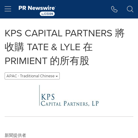
Accessibility Statement
Skip Navigation
Hamburger menu
KPS CAPITAL PARTNERS 將
收購 TATE & LYLE 在
PRIMIENT 的所有股
APAC - Traditional Chinese
新聞提供者