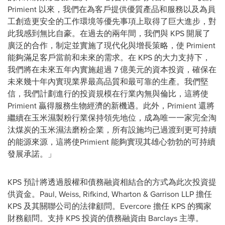
Primient 以來，我們在為客戶提供優質產品和服務以及為員
工創造更安全的工作環境等優先事項上取得了巨大進步，對
此我感到無比自豪。在過去的兩年間，我們與 KPS 開展了
廣泛的合作，制定並實施了現代化與增長策略，使 Primient
能夠滿足客戶當前和未來的需求。在 KPS 的大力支持下，
我們將在未來五年內實施超過 7 億美元的資本投資，確保在
未來幾十年內實現業界最高品質和最可靠的生產。我們堅
信，我們計劃進行的投資規模在行業內無與倫比，這將使
Primient 贏得服務生物經濟的新機遇。此外，Primient 還將
繼續在玉米濕製粉行業保持領先地位，成為唯一一家完全淘
汰煤炭的玉米濕法磨粉企業，所有設施均已過渡到更可持續
的能源來源，這將使Primient 能夠實現其雄心勃勃的可持續
發展承諾。」
KPS 預計將透過股權和債務融資相結合的方式為此次投資提
供資金。Paul, Weiss, Rifkind, Wharton & Garrison LLP 擔任
KPS 及其關聯公司的法律顧問。Evercore 擔任 KPS 的獨家
財務顧問。支持 KPS 投資的債務融資由 Barclays 主導。