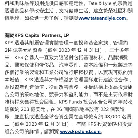
料和調味品等類別提供口感和穩定性。Tate & Lyle 的宗旨是
透過食品科學改變生活，支持健康生活、建立繁榮社區和關
懷地球。如欲進一步了解，請瀏覽
www.tateandlyle.com
。
關於KPS Capital Partners, LP
KPS 透過其附屬管理實體管理一個投資基金家族，管理約
214 億美元的資產（截至 2023 年 12 月 31 日）。三十多年
來，KPS 合夥人一直致力透過對包括基礎材料、品牌消費
品、醫療保健和奢侈品、汽車零件、資本設備和一般製造等
多個行業的製造和工業公司進行股權投資，以實現可觀的資
本增值。KPS 透過與才華橫溢的管理團隊進行建設性合作，
為投資者創造價值，從而改善業務，並從結構上提高投資組
合公司的策略地位、競爭力和盈利能力，而不是主要依靠財
務槓桿來獲得投資回報。KPS Funds 投資組合公司的年營收
總額約 203 億美元，在 26 個國家/地區設有 222 個製造
廠，並直接或透過全球合資企業在全球僱有約 48,000 名員
工（截至 2023 年 12 月 31 日）。有關 KPS 投資策略和投資
組合公司的詳情，請瀏覽
www.kpsfund.com
。