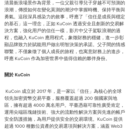
清晨衝浪場景作為背景，一位父親引導兒子穿越不可預測的
浪潮，傳授如何在變化莫測的潮汐中掌握時機、保持平衡與
勇氣。這段深具感染力的敘事，呼應了「信任是成長與穩定
的基石」這一理念，正如 KuCoin 透過安全且創新的交易解
決方案，強化用戶的信任一樣，影片中父子駕馭浪潮的過
程，也融入 KuCoin 應用程式，象徵財務的穩健，進一步彰
顯品牌致力於賦能用戶做出明智決策的承諾。父子間的情感
聯繫，不僅象徵了個人成長的旅程，也寓意財務上的進步，
呼應 KuCoin 作為加密世界中值得信賴的夥伴身份。
關於
KuCoin
KuCoin 成立於 2017 年，是一家以「信任」為核心的全球
領先加密貨幣交易平臺，服務覆蓋超過 200 個國家與地
區，擁有超過 4000 萬名用戶。平臺憑藉可靠性廣受肯定，
運用尖端區塊鏈技術、強大的流動性解決方案與先進的帳戶
安全防護措施，為用戶提供安全的交易環境。KuCoin 提供
超過 1000 種數位資產的交易選項與解決方案，涵蓋 Web3