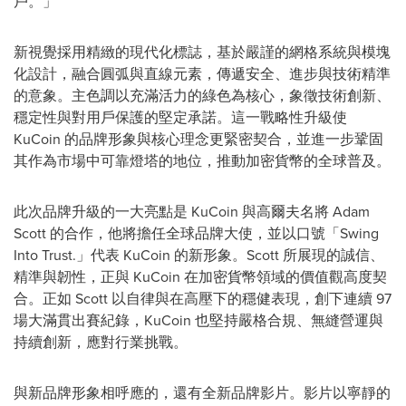
戶。」
新視覺採用精緻的現代化標誌，基於嚴謹的網格系統與模塊
化設計，融合圓弧與直線元素，傳遞安全、進步與技術精準
的意象。主色調以充滿活力的綠色為核心，象徵技術創新、
穩定性與對用戶保護的堅定承諾。這一戰略性升級使
KuCoin 的品牌形象與核心理念更緊密契合，並進一步鞏固
其作為市場中可靠燈塔的地位，推動加密貨幣的全球普及。
此次品牌升級的一大亮點是 KuCoin 與高爾夫名將 Adam
Scott 的合作，他將擔任全球品牌大使，並以口號「Swing
Into Trust.」代表 KuCoin 的新形象。Scott 所展現的誠信、
精準與韌性，正與 KuCoin 在加密貨幣領域的價值觀高度契
合。正如 Scott 以自律與在高壓下的穩健表現，創下連續 97
場大滿貫出賽紀錄，KuCoin 也堅持嚴格合規、無縫營運與
持續創新，應對行業挑戰。
與新品牌形象相呼應的，還有全新品牌影片。影片以寧靜的