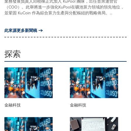
業務發展負責人邱曉棟正式加入 KuPool 團隊，出任首席運營官
（COO）。此舉將進一步強化KuPool在礦池算力領域的領先地位，
並鞏固 KuCoin 作為綜合算力生產與分配樞紐的戰略佈局。...
此來源更多新聞稿
探索
金融科技
金融科技