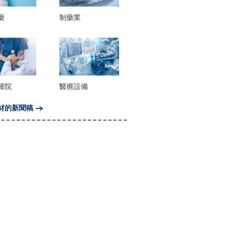
藥
制藥業
醫院
醫療設備
材的新聞稿