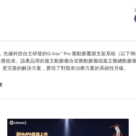
日，先健科技自主研發的G-iliac™ Pro 髂動脈覆膜支架系統（以下簡稱
）注冊批准。該產品用於腹主動脈瘤合並髂動脈瘤或孤立髂總動脈
、更完善的解決方案，實現了對既有治療方案的系統性升級。
求