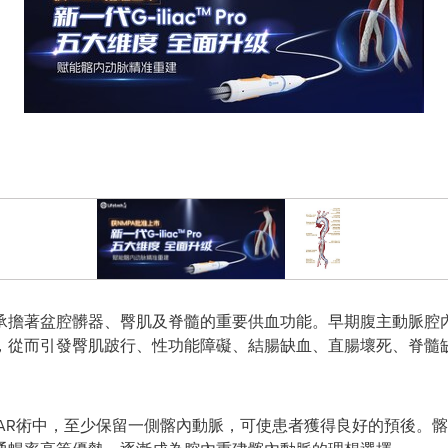
承擔著盆腔髒器、臀肌及脊髓的重要供血功能。早期腹主動脈腔內
，從而引發臀肌跛行、性功能障礙、結腸缺血、直腸壞死、脊髓
AR術中，至少保留一側髂內動脈，可使患者獲得良好的預後。髂