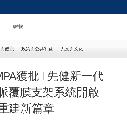
聯繫
活與健康
政策與公共利益
人文與文化
PA獲批 | 先健新一代
ro髂動脈覆膜支架系統開啟
重建新篇章