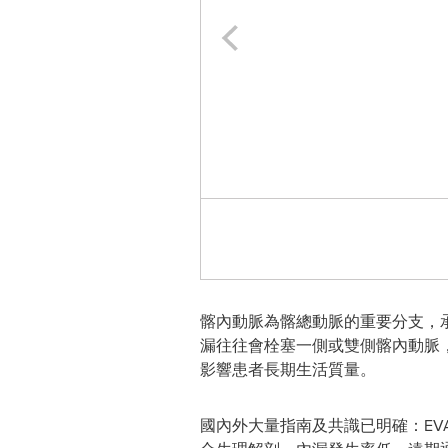
髂內動脈為髂總動脈的重要分支，
漏往往會栓塞一側或雙側髂內動脈
影響患者長期生活質量。
國內外大量指南及共識已明確：EV