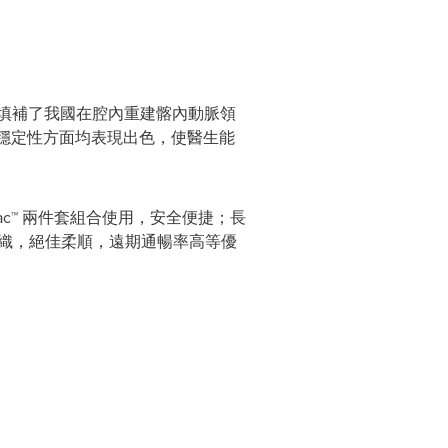
產品，填補了我國在腔內重建髂內動脈領
作穩定性方面均表現出色，使醫生能
G-iliac™ 兩件套組合使用，安全便捷；長
掛編織，絕佳柔順，遠期通暢率高等優