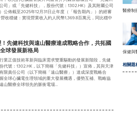
公司」或「先健科技」，股份代號：1302.HK）及其附屬公司
醫療制
）公佈截至2025年12月31日止年度（「報告期內」）的經審
營收穩健：實現營業收入約人民幣1,369.8百萬元，同比穩中
理！先健科技與遠山醫療達成戰略合作，共拓國
術全球發展新格局
保健與
行業正值技術革新與臨床需求雙重驅動的發展新階段，先健
相關題
份代號：1302.HK，以下簡稱「先健科技」）宣佈，其與天津
有限責任公司（以下簡稱「遠山醫療」）達成深度戰略合
握全球心臟電生理領域的重大發展機遇，優勢互補、戰略協
遠山醫療全球領先的脈衝電場...