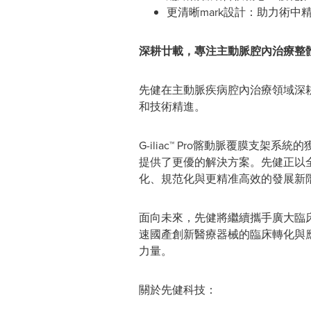
更清晰mark設計：助力術中
深耕廿載，專注主動脈腔內治療整
先健在主動脈疾病腔內治療領域深
和技術精進。
G-iliac™ Pro髂動脈覆膜
提供了更優的解決方案。先健正以
化、規范化與更精准高效的發展新
面向未來，先健將繼續攜手廣大臨
速國產創新醫療器械的臨床轉化與
力量。
關於先健科技：