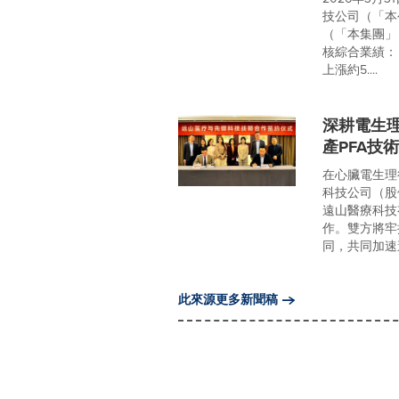
技公司（「本
（「本集團」
核綜合業績： 
上漲約5....
深耕電生
產PFA技
在心臟電生理
科技公司（股
遠山醫療科技
作。雙方將牢
同，共同加速
此來源更多新聞稿