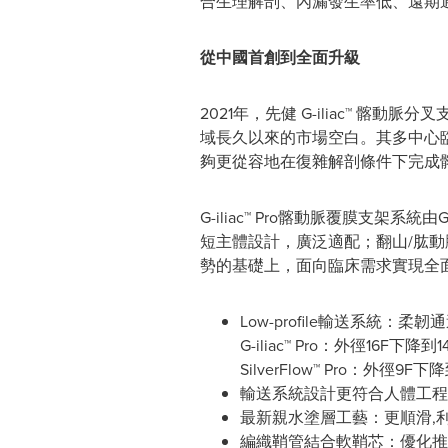
合生理解剖、內漏發生率低、遠期
從中國首創到全面升級
2021年，先健 G-iliac™ 
域長久以來的市場空白。其多中心臨
夠更從容地在復雜解剖條件下完成
G-iliac™ Pro髂動脈覆膜支架系統由
短主體設計，廣泛適配；翻山/肱動脈
勢的基礎上，面向臨床需求實現全
Low-profile輸送系統
G-iliac™ Pro：外徑16F下降到1
SilverFlow™ Pro：外徑9F下
輸送系統設計更符合人體工程
最新親水塗層工藝：更順滑,
編織鞘管結合軟鞘芯：優化推