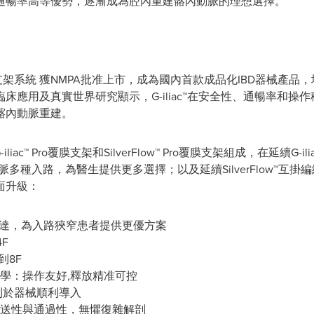
通暢率高等優勢，逐漸成為腔內重建髂內動脈的理想選擇。
髂動脈分叉支架系統 獲NMPA批准上市，成為國內首款成品化IBD器械
床應用及真實世界研究顯示，G-iliac™在安全性、通暢率和操
髂內動脈重建。
G-iliac™ Pro覆膜支架和SilverFlow™ Pro覆膜支架組成，在延續
多種入路，為醫生提供更多選擇；以及延續SilverFlow™互
面升級：
：柔韌通達，為入路狹窄患者提供更優方案
4F
降到8F
學：操作友好,釋放精准可控
利於器械順利導入
送性與通過性，無懼復雜解剖