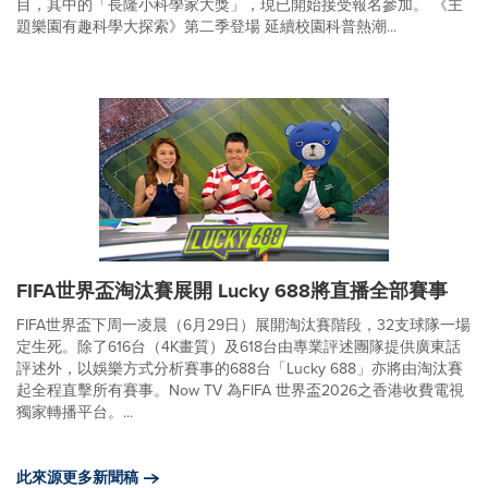
目，其中的「長隆小科學家大獎」，現已開始接受報名參加。 《主
題樂園有趣科學大探索》第二季登場 延續校園科普熱潮...
FIFA世界盃淘汰賽展開 Lucky 688將直播全部賽事
FIFA世界盃下周一凌晨（6月29日）展開淘汰賽階段，32支球隊一場
定生死。除了616台（4K畫質）及618台由專業評述團隊提供廣東話
評述外，以娛樂方式分析賽事的688台「Lucky 688」亦將由淘汰賽
起全程直擊所有賽事。Now TV 為FIFA 世界盃2026之香港收費電視
獨家轉播平台。...
此來源更多新聞稿