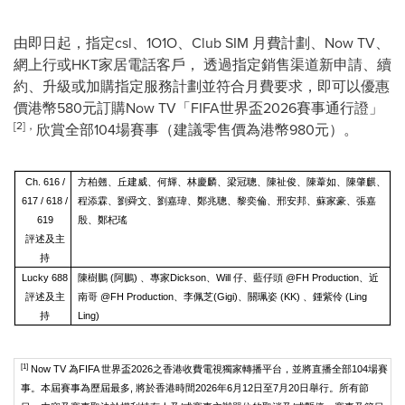
由即日起，指定csl、1O1O、Club SIM 月費計劃、Now TV、
網上行或HKT家居電話客戶， 透過指定銷售渠道新申請、續
約、升級或加購指定服務計劃並符合月費要求，即可以優惠
價港幣580元訂購Now TV「FIFA世界盃2026賽事通行證」
[2]
，
欣賞全部104場賽事（建議零售價為港幣980元）。
Ch. 616 /
方柏翹、丘建威、何輝、林慶麟、梁冠聰、陳祉俊、陳葦如、陳肇麒、
617 / 618 /
程添霖、劉舜文、劉嘉瑋、鄭兆聰、黎奕倫、邢安邦、蘇家豪、張嘉
619
殷、鄭杞瑤
評述及主
持
Lucky 688
陳樹鵬 (阿鵬) 、專家Dickson、Will 仔、藍仔頭 @FH Production、近
評述及主
南哥 @FH Production、李佩芝(Gigi)、關珮姿 (KK) 、鍾紫伶 (Ling
持
Ling)
[1]
Now TV 為FIFA 世界盃2026之香港收費電視獨家轉播平台，並將直播全部104場賽
事。本屆賽事為歷屆最多, 將於香港時間2026年6月12日至7月20日舉行。所有節