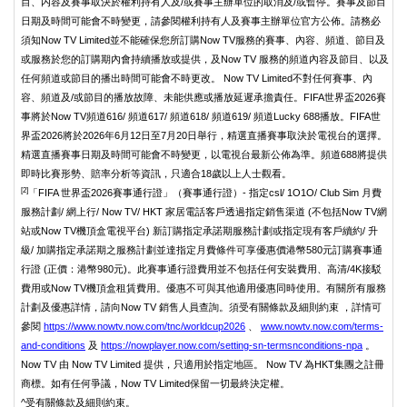
目、内容及賽事取決於權利持有人及/或賽事主辦單位的取消及/或暫停。賽事及節目
日期及時間可能會不時變更，請參閱權利持有人及賽事主辦單位官方公佈。請務必
須知Now TV Limited並不能確保您所訂購Now TV服務的賽事、內容、頻道、節目及
或服務於您的訂購期內會持續播放或提供，及Now TV 服務的頻道內容及節目、以及
任何頻道或節目的播出時間可能會不時更改。 Now TV Limited不對任何賽事、內
容、頻道及/或節目的播放故障、未能供應或播放延遲承擔責任。FIFA世界盃2026賽
事將於Now TV頻道616/ 頻道617/ 頻道618/ 頻道619/ 頻道Lucky 688播放。FIFA世
界盃2026將於2026年6月12日至7月20日舉行，精選直播賽事取決於電視台的選擇。
精選直播賽事日期及時間可能會不時變更，以電視台最新公佈為準。頻道688將提供
即時比賽形勢、賠率分析等資訊，只適合18歲以上人士觀看。
[2]
「FIFA 世界盃2026賽事通行證」（賽事通行證）- 指定csl/ 1O1O/ Club Sim 月費
服務計劃/ 網上行/ Now TV/ HKT 家居電話客戶透過指定銷售渠道 (不包括Now TV網
站或Now TV機頂盒電視平台) 新訂購指定承諾期服務計劃或指定現有客戶續約/ 升
級/ 加購指定承諾期之服務計劃並達指定月費條件可享優惠價港幣580元訂購賽事通
行證 (正價：港幣980元)。此賽事通行證費用並不包括任何安裝費用、高清/4K接駁
費用或Now TV機頂盒租賃費用。優惠不可與其他適用優惠同時使用。有關所有服務
計劃及優惠詳情，請向Now TV 銷售人員查詢。須受有關條款及細則約束 ，詳情可
參閱
https://www.nowtv.now.com/tnc/worldcup2026
、
www.nowtv.now.com/terms-
and-conditions
及
https://nowplayer.now.com/setting-sn-termsnconditions-npa
。
Now TV 由 Now TV Limited 提供，只適用於指定地區。 Now TV 為HKT集團之註冊
商標。如有任何爭議，Now TV Limited保留一切最終決定權。
^受有關條款及細則約束。