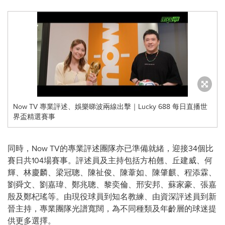
Now TV 專業評述、娛樂睇波兩線出擊｜Lucky 688 每日直播世
界盃精選賽事
同時，Now TV的專業評述團隊亦已準備就緒，迎接34個比
賽日共104場賽事。評述員及主持包括方柏翹、丘建威、何
輝、林慶麟、梁冠聰、陳祉俊、陳葦如、陳肇麒、程添霖、
劉舜文、劉嘉瑋、鄭兆聰、黎奕倫、邢安邦、蘇家豪、張嘉
殷及鄭杞瑤等。由現役球員到知名教練、由資深評述員到新
晉主持，專業團隊光譜寬闊，為不同種類及年齡層的球迷提
供更多選擇。