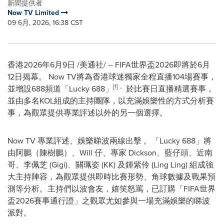
新聞提供者
Now TV Limited
09 6月, 2026, 16:38 CST
香港
2026年6月9日
/美通社/ -- FIFA世界盃2026即將於6月
12日揭幕。 Now TV將為香港球迷獨家全程直播104場賽事，
[1]
，
並增設688頻道「Lucky 688」
於比賽日直播精選賽事，
並由多名KOL組成的主持團隊，以充滿娛樂性的方式分析賽
事，為觀眾提供專業評述以外的另一個選擇。
Now TV 專業評述、娛樂睇波兩線出擊 。「Lucky 688」將
由阿鵬（陳樹鵬）、Will 仔、專家 Dickson、藍仔頭、近南
哥、李佩芝 (Gigi)、關珮姿 (KK) 及鍾紫伶 (Ling Ling) 組成強
大主持陣容，為觀眾提供即時比賽形勢、角球數據及戰果預
測等分析。主持們以波會友，嬉笑怒罵，已訂購「FIFA世界
盃2026賽事通行證」之觀眾尤如參與一場充滿娛樂的睇波
派對。