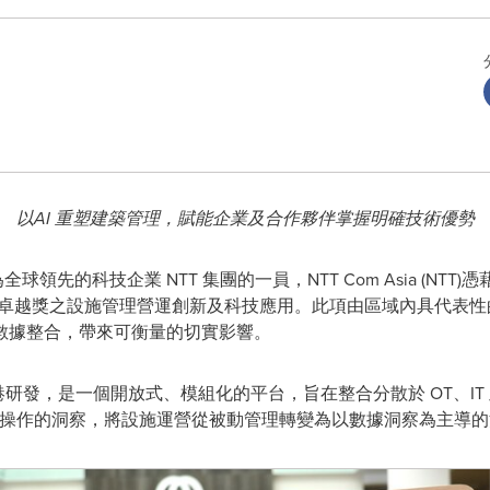
以AI 重塑建築管理，賦能企業及合作夥伴掌握明確技術優勢
作為全球領先的科技企業 NTT 集團的一員，NTT Com Asia (NTT)
 亞太區卓越獎之設施管理營運創新及科技應用。此項由區域內具代表
) 及數據整合，帶來可衡量的切實影響。
由 NTT 於香港研發，是一個開放式、模組化的平台，旨在整合分散於 OT、I
為可操作的洞察，將設施運營從被動管理轉變為以數據洞察為主導