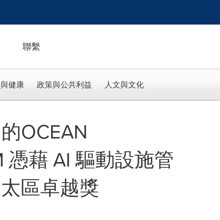
聯繫
活與健康
政策與公共利益
人文與文化
ia的OCEAN
ceTM 憑藉 AI 驅動設施管
亞太區卓越獎