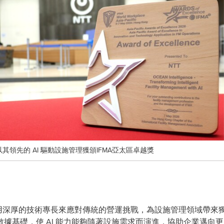
igence 以其領先的 AI 驅動設施管理獲頒IFMA亞太區卓越獎
厚的技術專長來應對傳統的營運挑戰，為設施管理領域帶來獨特的價值。O
據基礎，使 AI 能力能夠隨著設施需求而演進，協助企業邁向