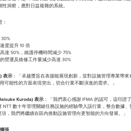
測性洞察，應對日益複雜的系統。
證：
30%
度提升 10 倍
達 50%，維護停機時間減少 75%
的營運及維修工作量減少高達 30%
) 表示
：「卓越獎旨在表揚能展現創新，並對設施管理專業帶來有意義應
 應用可能性的方面表現突出，切合行業不斷演進的需求。」
suke Kuroda) 表示
：「我們衷心感謝 IFMA 的認可，這印
將 NTT 數十年管理關鍵任務設施的經驗帶入該行業，整合數據、營運
程碑獎項，我們將繼續在區內推動設施管理向更智能的方向發展。」
略擴張