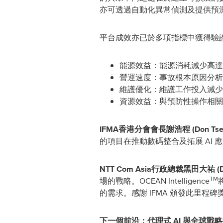
亦可透過自動化異常偵測及提供預
平台成效亦已於多項指標中獲得驗
能源效益：能源消耗減少高達 
營運速度：事故根本原因分析速
維護優化：維護工作投入減少高
資源效益：與預防性操作相關
IFMA香港分會會長謝浩程 (Don Tse
的項目在推動數碼整合及拓展 AI
NTT Com Asia行政總裁黑田大祐 (Dai
TM
場的戰略。OCEAN Intelligence
的需求。感謝 IFMA 頒發此里
下一個前沿：代理式 AI 與全球戰