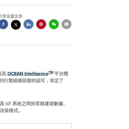
分享這篇文章
TM
憑藉其
OCEAN Intelligence
平台獲
性的行業組織頒發的認可，肯定了
T 及 IoT 系統之間的零散建築數據。
的決策模式。