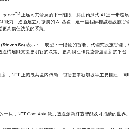
TM
gence
正邁向其發展的下一階段，將由預測式 AI 進一步發
AI 能力。透過建立可擴展的 AI 基礎，這一里程碑標誌着設施
援更高價值決策的系統。
teven So)
表示：「展望下一階段的智能、代理式設施管理，AI 仍然是O
過構建能支援更明智的決策、更高韌性和長遠營運創新的平台，致
新，NTT 正擴展其區內佈局，包括進軍新加坡等主要樞紐，
的一員，NTT Com Asia 致力透過創新打造智能及可持續的世界