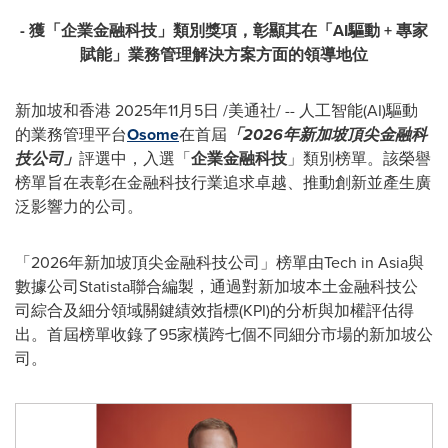
- 獲「企業金融科技」類別獎項，彰顯其在「AI驅動
+
專家
賦能」業務管理解決方案方面的領導地位
新加坡和香港
2025年11月5日
/美通社/ -- 人工智能(AI)驅動
的業務管理平台
Osome
在首屆
「
2026年新加坡頂尖金融科
技公司」
評選中，入選「
企業金融科技
」類別榜單。該榮譽
榜單旨在表彰在金融科技行業追求卓越、推動創新並產生廣
泛影響力的公司。
「2026年新加坡頂尖金融科技公司」榜單由Tech in Asia與
數據公司Statista聯合編製，通過對新加坡本土金融科技公
司綜合及細分領域關鍵績效指標(KPI)的分析與加權評估得
出。首屆榜單收錄了95家橫跨七個不同細分市場的新加坡公
司。