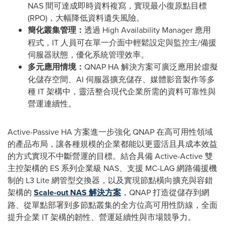
NAS 間可達成即時資料複寫，實現最小復原點目標
(RPO)，大幅降低資料遺失風險。
簡化叢集管理：
透過 High Availability Manager 應用
程式，IT 人員可在單一介面中輕鬆設定與監控主/備援
伺服器狀態，優化系統管理效率。
多元應用情境：
QNAP HA 解決方案可廣泛應用於虛擬
化儲存空間、AI 伺服器擴充儲存、媒體影音製作等多
種 IT 架構中，靈活整合現代企業所需的資料可靠性與
營運連續性。
Active-Passive HA 方案進一步強化 QNAP 在高可用性領域
的產品布局，讓各種規模的企業都能以更靈活且具成本效益
的方式實現不中斷營運的目標。結合具備 Active-Active 雙
主控架構的 ES 系列企業級 NAS、支援 MC-LAG 網路備援機
制的 L3 Lite 網管型交換器，以及實現節點橫向擴充與容錯
架構的
Scale-out NAS 解決方案
，QNAP 打造從儲存到網
路、從單點部署到多節點叢集的全方位高可用性防線，全面
提升企業 IT 架構的韌性、營運延續性與市場競爭力。