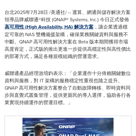
台北
2025年7月28日
/美通社/ -- 運算、網通與儲存解決方案
領導品牌威聯通®科技 (QNAP® Systems, Inc.) 今日正式發佈
高可用性 (High Availability, HA) 解決方案
，讓企業透過穩
定可靠的 NAS 雙機備援架構，確保業務關鍵資料與服務不
中斷。QNAP 高可用性解決方案在 Beta 版本期間獲得市場
高度肯定，正式版的推出更進一步提供高穩定性與高性價比
的部署方式，滿足各種規模組織的營運需求。
威聯通產品經理游堉鈞表示：「企業運作十分倚賴關鍵數位
資料與服務，對 IT 架構的服務穩定性重視也隨之提升。
QNAP 高可用性解決方案整合了自動故障轉移、即時資料同
步與直覺式叢集管理，提供更親民的導入選擇，協助各行各
業實現持續運作的營運目標。」