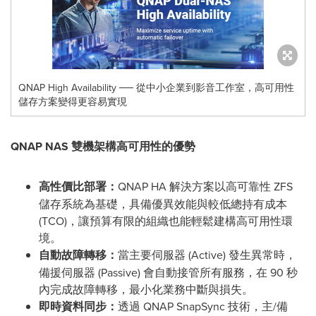
QNAP High Availability ── 從中小企業到影音工作室，高可用性
儲存方案變得更容易實現
QNAP NAS
雙機架構高可用性的優勢
高性價比部署：
QNAP HA 解決方案以高可靠性 ZFS
儲存系統為基礎，具備優異效能與較低總持有成本
(TCO)，讓預算有限的組織也能輕鬆建構高可用性環
境。
自動故障轉移：
當主要伺服器 (Active) 發生異常時，
備援伺服器 (Passive) 會自動接管所有服務，在 90 秒
內完成故障轉移，最小化業務中斷與損失。
即時資料同步：
透過 QNAP SnapSync 技術，主/備