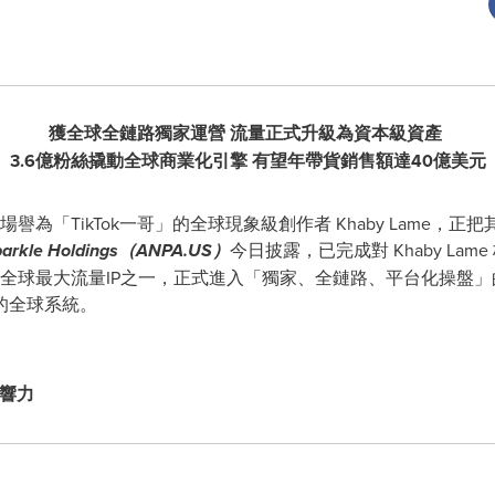
獲全球全鏈路獨家運營 流量正式升級為資本級資產
3.6億粉絲撬動全球商業化引擎 有望年帶貨銷售額達40億美元
 被市場譽為「TikTok一哥」的全球現象級創作者 Khaby Lam
kle Holdings（
ANPA.US
）
今日披露，已完成對 Khaby Lame 核心
味著，全球最大流量IP之一，正式進入「獨家、全鏈路、平台化操
的全球系統。
影響力