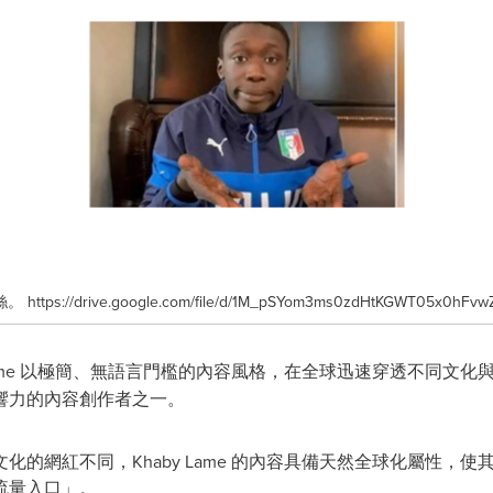
tps://drive.google.com/file/d/1M_pSYom3ms0zdHtKGWT05x0hFvwZ
 Lame 以極簡、無語言門檻的內容風格，在全球迅速穿透不同文
響力的內容創作者之一。
化的網紅不同，Khaby Lame 的內容具備天然全球化屬性，
流量入口」。