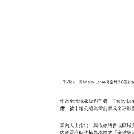
TikTok一哥Khaby Lame擁全球3.6億粉絲。 ht
作為全球現象級創作者，Khaby
億
，被市場公認為當前最具全球影
業內人士指出，與依賴語言或區域文
內容電商時代極為稀缺的「全球級