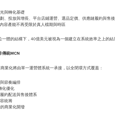
光與轉化基礎
劃、投放與增長、平台店鋪運營、選品定價、供應鏈履約與售後
使內容產能不再受限於真人檔期與時區
位一體的結構下，40億美元被視為一個建立在系統效率之上的結
傳統MCN
 的全球商業化將由單一運營體系統一承接，以全閉環方式覆蓋：
與節奏編排
與轉化優化
履約配送與售後體系
容統籌
in）的商業化開發