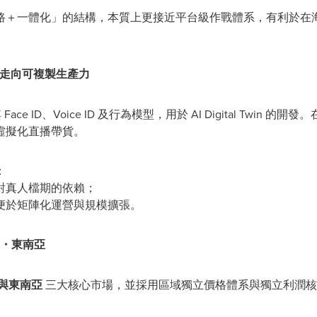
路＋一體化」的結構，本質上更接近平台級作戰體系，有利於在
商走向可複製生產力
Face ID、Voice ID 及行為模型，用於 AI Digital Twi
虛擬化直播帶貨。
：
對真人檔期的依賴；
便於矩陣化運營與規模擴張。
東・東南亞
與東南亞
三大核心市場，並採用區域獨立價格體系與獨立利潤核