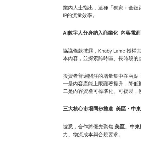
業內人士指出，這種「獨家＋全鏈
IP的流量效率。
AI數字人分身納入商業化 內容電
協議條款披露，Khaby Lame 授權其 
本內容，並探索跨時區、長時段的
投資者普遍關注的增量集中在兩點
一是內容產能上限顯著提升，降低
二是內容資產可標準化、可複製，
三大核心市場同步推進 美區・中
據悉，合作將優先聚焦
美區、中東
力、物流成本與合規要求。