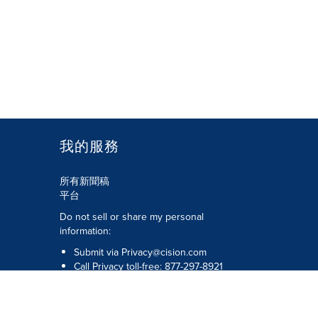
我的服務
所有新聞稿
平台
Do not sell or share my personal
information:
Submit via
Privacy@cision.com
Call Privacy toll-free: 877-297-8921
版權所有 © 2026 Cision US Inc.