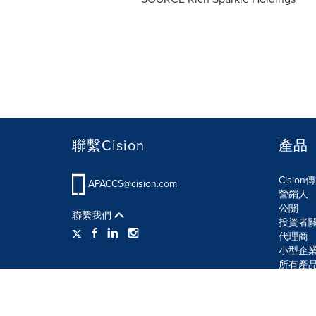
聯繫Cision
產品
Cisio
APACCS@cision.com
營銷人
公關
聯繫我們
投資者
代理商
小型企
所有產
使用條款
隱私條款
信息安全政策
網站地圖
R