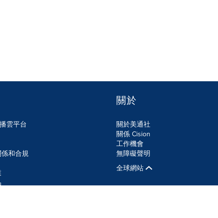
關於
n傳播雲平台
關於美通社
關係 Cision
工作機會
關係和合規
無障礙聲明
全球網站
業
品
SS
Cookie設定
無障礙