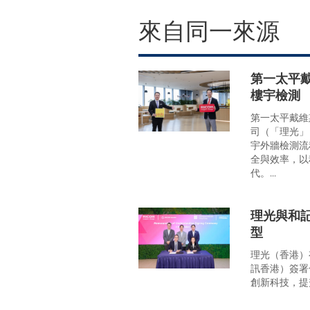
來自同一來源
第一太平戴
樓宇檢測
第一太平戴維
司（「理光」
宇外牆檢測流
全與效率，以
代。...
理光與和
型
理光（香港）
訊香港）簽署
創新科技，提升