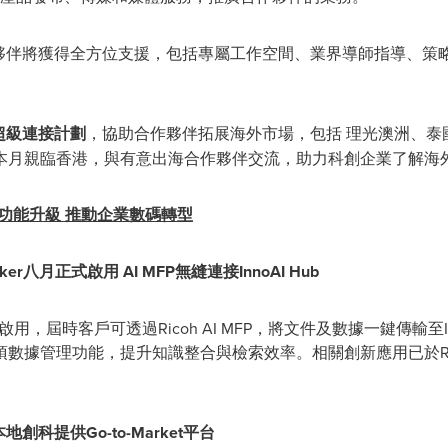
計劃的合作夥伴將獲得全方位支援，包括專屬工作空間、業界導師指導
超級連接計劃
，協助合作夥伴拓展海外市場，包括 理光澳洲、泰國
本月親臨香港，與有意出海合作夥伴交流，助力科創企業了解海
功能升級 推動企業數碼轉型
nker
八月正式啟用
AI MFP
無縫連接
InnoAI Hub
月正式啟用，屆時客戶可透過Ricoh AI MFP，將文件及數據一鍵傳輸至
數據管理功能，提升知識整合與檢索效率。相關創新應用已於Ricoh
本地創科提供
Go-to-Market
平台