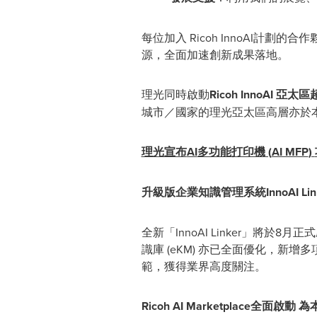
每位加入 Ricoh InnoAI
源，全面加速創新成果落地。
理光同時啟動
Ricoh InnoAI
亞太區
城市／國家的理光亞太區高層亦於
理光宣布
AI
多功能打印機
(
AI MFP
)
升級版企業知識管理系統
InnoAI Li
全新「InnoAI Linker」將於8
識庫
(
eKM
)
亦已全面優化，新增多項
範，獲得業界高度關注。
Ricoh
AI Marketplace
全面啟動
為