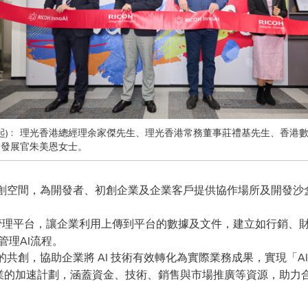
左起)﹕ 理光香港總經理余家傑先生、理光香港常務董事莊禮基先生、香港
業發展官朱美恩女士。
創空間，為開發者、初創企業及企業客戶提供協作場所及開發沙盒
管理平台，讓企業利用上傳到平台的數據及文件，建立如行銷、財務分析等
管理AI流程。
創，協助企業將 AI 技術有效轉化為實際業務成果，實現「AI to B
業的加速計劃，涵蓋資金、技術、銷售與市場推廣等資源，助力