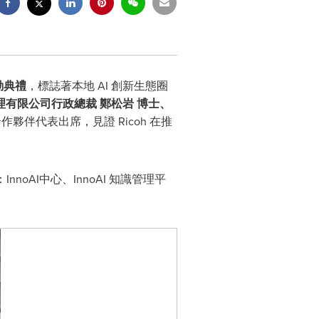
動典禮
，標誌著本地 AI 創新生態圈
理有限公司
行政總裁
鄭松岩 博士、
的合作夥伴代表出席，見證 Ricoh 在推
nnoAI中心、InnoAI 知識管理平