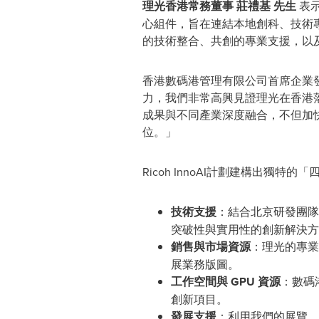
理光香港常務董事 莊禮基
先生
表示
心組件，旨在連結本地創科、技術專才
的技術整合、共創的專業支援，以及
香港數碼港管理有限公司首席企業發展
力，我們非常高興見證理光在香港落地
成果與不同產業深度融合，不但加
位。」
Ricoh InnoAI計劃建構出獨
技術支援
：結合北京研發團隊
突破性與實用性的創新解決方
銷售與市場資源
：理光的專業
展業務版圖。
工作空間與
GPU
資源
：數碼港
創新項目。
發展支援
：利用我們的展覽、