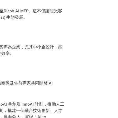
至Ricoh AI MFP。這不僅讓理光客
ess
)
生態發展。
推出。該方案專為企業，尤其中小企設計，能
作效率。
售團隊及售前專家共同開發 AI
AI 共創及 InnoAI 計劃，推動人工
青年賦能計劃，構建一個融合技術創新、人才
，邁向亞太，實現「AI to