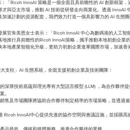
：「Ricoh InnoAI 策略是一個全面且具前瞻性的 AI 創新
與亞太市場，推動 AI 技術從研發走向商業化。透過 InnoA
加速計劃的資源配套，我們致力打造一個具影響力的 AI 生態
官朱美恩女士表示：「Ricoh InnoAI 中心為數碼港的人
推行具前瞻性的Ricoh InnoAI策略，攜手推動本地初創企業
快本地產業智能化升級，更助力初創企業進軍國際市場，加速香
特的「四大支柱」AI 生態系統，全面支援初創企業及技術團隊：
的深厚技術底蘊與理光專有大型語言模型
(
LLM
)
，為合作夥伴提供
案。
銷售及市場團隊將協助合作夥伴制定精準的市場策略，並透過逾 3
 Ricoh InnoAI中心提供先進的協作空間與會議設施，並採購
產品發布、傳媒和媒體服務，推廣合作夥伴的業務。