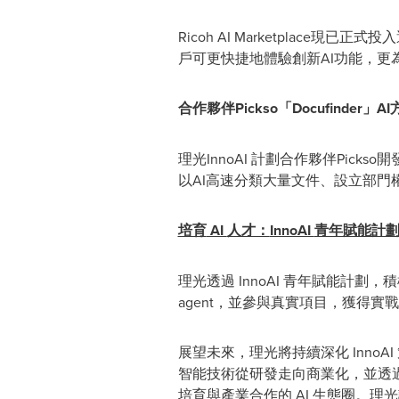
Ricoh AI Marketplace現已
戶可更快捷地體驗創新AI功能，更為本地
合作夥伴
Pickso
「
Docufinder
」
AI
理光InnoAI 計劃合作夥伴Picks
以AI高速分類大量文件、設立部門
培育
AI
人才：
InnoAI
青年賦能計
理光透過 InnoAI 青年賦能計劃
agent，並參與真實項目，獲得實戰
展望未來，理光將持續深化 InnoAI 策
智能技術從研發走向商業化，並透過 Ric
培育與產業合作的 AI 生態圈。理光計