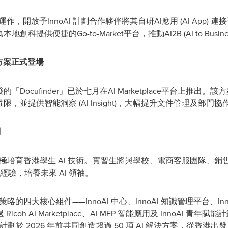
正式投入運作，開放予InnoAI 計劃合作夥伴將其自研AI應用
(
AI App
)
連接
創科提供便捷的Go-to-Market平台，推動AI2B
(
AI to Busin
方案正式登場
o開發的「Docufinder」已於七月在AI Marketplace平台上
權限，並提供智能洞察
(
AI Insight
)
，大幅提升文件管理及部門協
劃
，積極培育香港學生 AI 技術。實習生將與學校、電商客服團隊、銷
經驗，培養未來 AI 領袖。
略的四大核心組件——InnoAI 中心、InnoAI 知識管理平台、Inno
oh AI Marketplace、AI MFP 智能應用及 InnoAI 
劃於 2026 年前共同創造超過 50 項 AI 解決方案，從香港出發