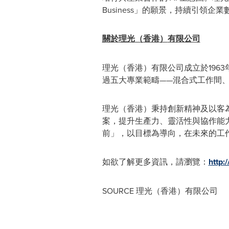
Business」的願景，持續引領企
關於理光
（
香港
）
有限公司
理光
（
香港
）
有限公司成立於19
過五大專業範疇——混合式工作間
理光
（
香港
）
秉持創新精神及以客
案，提升生產力、靈活性與協作能
前」，以目標為導向，在未來的工
如欲了解更多資訊，請瀏覽：
http:
SOURCE 理光（香港）有限公司