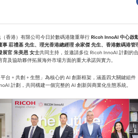
- 理光（香港）有限公司今日於數碼港隆重舉行
Ricoh InnoAI
中心啟
事 莊禮基 先生、理光香港
總經理 余家傑 先生
、香港數碼港管
展官 朱美恩 女士
共同主持，並邀請多位 Ricoh InnoAI 計劃
培育及協助夥伴拓展海外市場方面的重大承諾與實力。
平台 + 共創 + 生態」為核心的 AI 創新框架，涵蓋四大關鍵組件：I
創及 InnoAI 計劃，共同構建一個完整的 AI 創新與商業化生態系統。