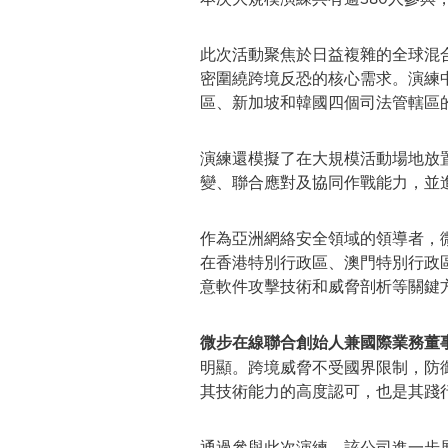
此次活動聚焦於日益複雜的全球混
密圍繞跨境反恐的核心需求。演練
區
、新加坡和韓國四個司法管轄區
演練還模擬了在大規模活動場地放
變、聯合應對及協同作戰能力，並
作為亞洲網絡安全領域的領導者，
在香港
特別行政區
、澳門
特別行政
意軟件攻擊技術和威脅剖析等關鍵
微步在線
聯合創始人兼國際業務董
明顯。跨境威脅不受國界限制，防
其技術能力的高度認可，也是其踐
通過參與此次演練，該公司進一步