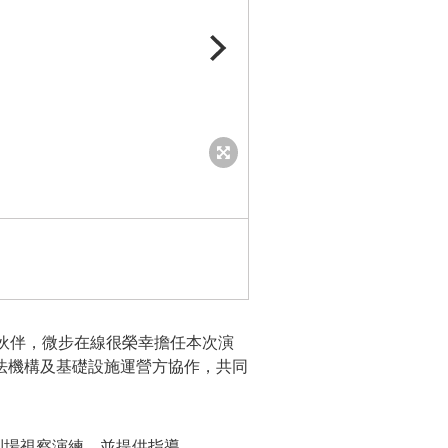
香港警務處與國際刑警組織及其他司法
伙伴，
微步在線很榮幸擔任
本次演
法機構及基礎設施運營方協作，共同
到場視察演練，並提供指導。