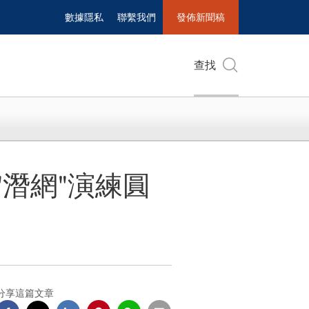
數據隱私
聯繫我們
發佈新聞稿
查找
"潛網"演練圓
分享這篇文章