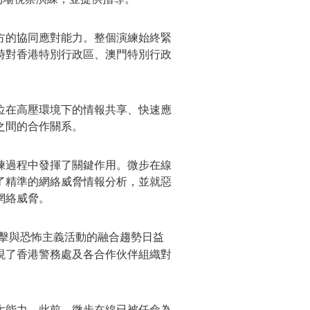
方的協同應對能力。整個演練始終緊
時對香港
特別行政區
、澳門
特別行政
位在高壓環境下的情報共享、快速應
之間的合作關系。
練過程中發揮了關鍵作用。
微步在線
了精準的網絡威脅情報分析，並就惡
網絡威脅。
攻擊與恐怖主義活動的融合趨勢日益
現了香港警務處及各合作伙伴組織對
大能力。此前，
微步在線
已被任命為