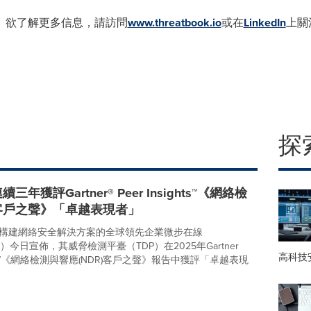
。欲了解更多信息，請訪問
www.threatbook.io
或在
LinkedIn
上關
探
年獲評Gartner® Peer Insights™《網絡檢
客戶之聲》「卓越表現者」
構建網絡安全解決方案的全球領先企業微步在線
ook）今日宣佈，其威脅檢測平臺（TDP）在2025年Gartner
高科技
ights™《網絡檢測與響應(NDR)客戶之聲》報告中獲評「卓越表現