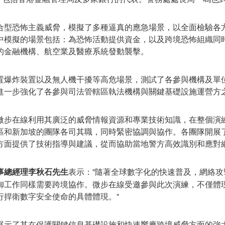
合型恐怖主義威脅，模擬了多種逼真的應急場景，以全面檢驗各
中模擬的場景包括：為恐怖活動提供資金，以及跨境恐怖組織同
的金融機構、航空業及醫療系統發動襲擊。
置爆炸裝置以及無人機干擾等高危場景，測試了各參與機構及單
進一步強化了各參與司法管轄區執法機構與關鍵基礎設施運營方
微步在線
利用其廣泛的威脅情報資源和專業技術知識，在整個演
區
和新加坡的團隊各司其職，同時緊密協調與協作。各團隊開展
方面提供了技術指導與建議，從而協助當地警方高效識別和應對
事總
經理李秋石先生
表示："隨著全球數字化的快速普及，網絡
御工作同樣需要跨境協作。
微步在線
受邀參與此次演練，不僅體
行捍衛數字安全使命的具體體現。"
展示了其在保護關鍵信息基礎設施和快速響應跨境威脅方面的強