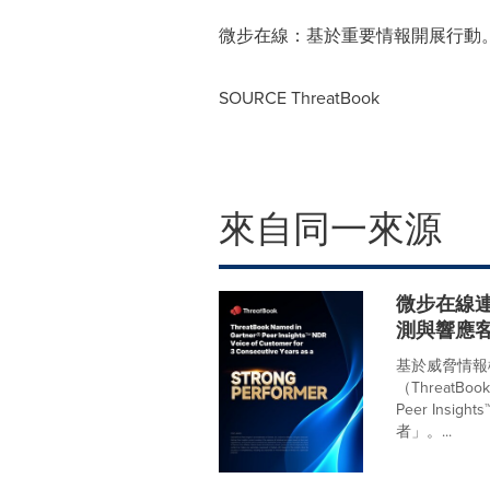
微步在線
：基於重要情報開展行動
SOURCE ThreatBook
來自同一來源
微步在線連續三
測與響應
基於威脅情報
（ThreatB
Peer Ins
者」。...