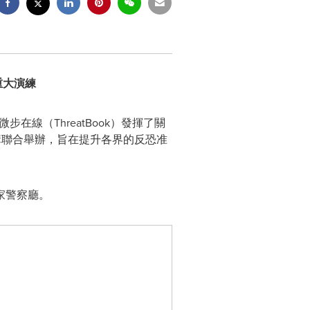
重大演練
微步在線（ThreatBook）發揮了
關
構聯合舉辦，旨在提升各界的反恐准
家警察廳。