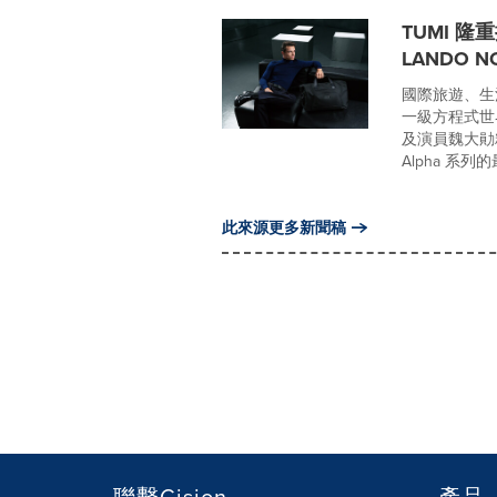
TUMI 隆
LANDO 
國際旅遊、生活
一級方程式世界
及演員魏大勛
Alpha 系
此來源更多新聞稿
聯繫Cision
產品