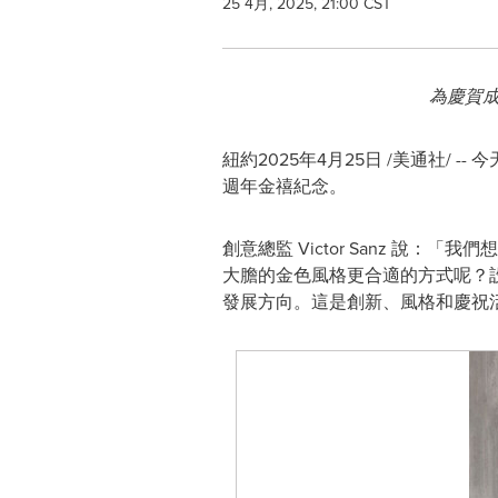
25 4月, 2025, 21:00 CST
為慶賀成
紐約
2025年4月25日
/美通社/ -
週年金禧紀念。
創意總監
Victor Sanz
說：「我們想為
大膽的金色風格更合適的方式呢？設
發展方向。這是創新、風格和慶祝