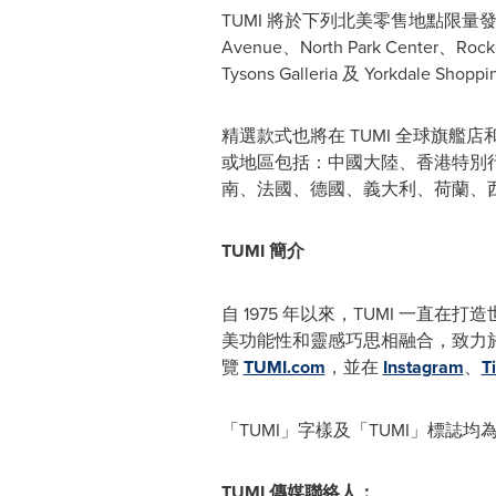
TUMI 將於下列北美零售地點限量發售精選單品：A
Avenue、North Park Center、Rockef
Tysons Galleria 及 Yorkdale Shopp
精選款式也將在 TUMI 全球旗
或地區包括：中國大陸、香港特別
南、法國、德國、義大利、荷蘭、
TUMI
簡介
自 1975 年以來，TUMI 一
美功能性和靈感巧思相融合，致力於
覽
TUMI.com
，並在
Instagram
、
T
「TUMI」字樣及「TUMI」標誌均為Tumi
TUMI
傳媒聯絡人：