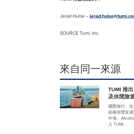
Jerad Hulse
–
jerad.hulse@tumi.c
SOURCE Tumi, Inc.
來自同一來源
TUMI 
及休閒旅
國際旅行、生
節奏與豐富感
中海」(Medi
入 TUMI...