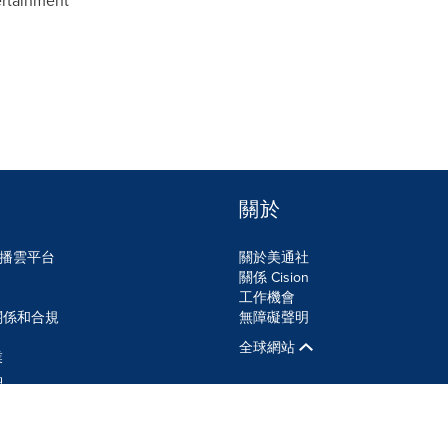
ertainment
關於
n傳播雲平台
關於美通社
關係 Cision
工作機會
關係和合規
無障礙聲明
全球網站
業
品
SS
Cookie設定
無障礙