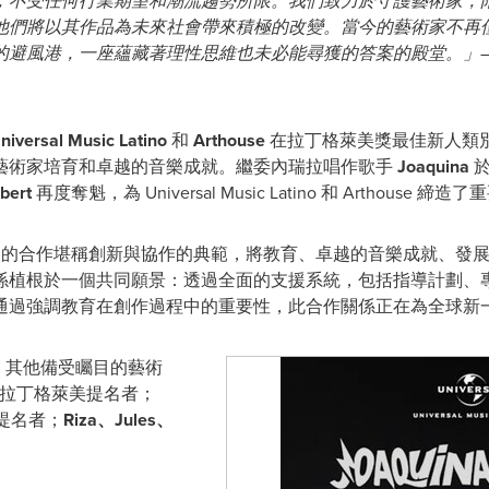
，不受任何行業期望和潮流趨勢所限。我們致力於守護藝術家，
他們將以其作品為未來社會帶來積極的改變。當今的藝術家不再
的避風港，一座蘊藏著理性思維也未必能尋獲的答案的殿堂。」
niversal Music Latino
和
Arthouse
在拉丁格萊美獎最佳新人類
藝術家培育和卓越的音樂成就。繼委內瑞拉唱作歌手
Joaquina
於
bert
再度奪魁，為 Universal Music Latino 和 Arthouse 
no 與 Arthouse 的合作堪稱創新與協作的典範，將教育、卓越的音樂
係植根於一個共同願景：透過全面的支援系統，包括指導計劃、
通過強調教育在創作過程中的重要性，此合作關係正在為全球新
，其他備受矚目的藝術
 年拉丁格萊美提名者；
美提名者；
Riza、Jules、