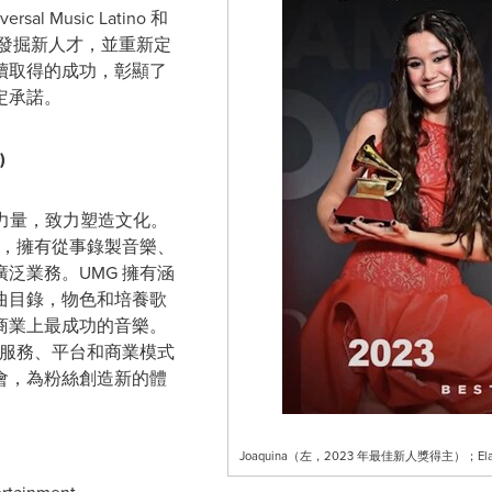
 Music Latino 和
積極發掘新人才，並重新定
續取得的成功，彰顯了
定承諾。
)
憑藉藝術的力量，致力塑造文化。
者，擁有從事錄製音樂、
泛業務。UMG 擁有涵
曲目錄，物色和培養歌
商業上最成功的音樂。
進服務、平台和商業模式
會，為粉絲創造新的體
Joaquina（左，2023 年最佳新人獎得主）；Ela