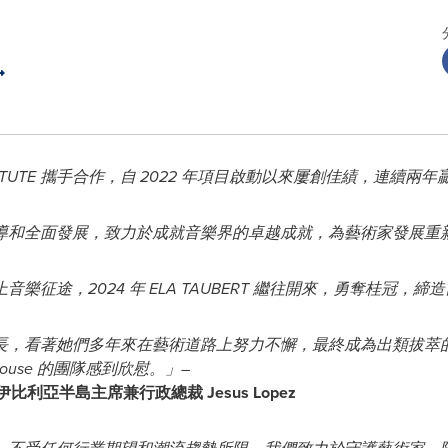
 INSTITUTE 攜手合作，自 2022 年項目啟動以來屢創佳績，連續兩
導和全面發展，致力於成就音樂界的卓越成就，為藝術家發展重
踏上音樂征途，2024 年
ELA TAUBERT
繼往開來，勇奪桂冠，締造
長，看著她們多年來在藝術道路上努力不懈，最終成為出類拔萃
House
的團隊感到欣慰。」–
érica 和伊比利亞半島主席兼行政總裁
Jesus Lopez