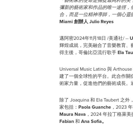
「藝術家的使命是捕捉最純粹的美
彌新的藝術家和作品的唯一途徑，
合，而是一位精神導師，一個心靈
Miami 創辦人
Julio Reyes
邁阿密
2024年11月18日
/美通社/ --
U
輝煌成就，完美融合了音樂教育、
得主後，哥倫比亞流行歌手
Ela Tau
Universal Music Lati
建了一個全球性的平台。此合作關
術家力量，促進他們的藝術成長。
除了 Joaquina 和
Ela Taubert
之外
家包括：
Paola Guanche
，2023
Maura Nava
，2024 年拉丁格萊
Fabian
和
Ana Sofia。