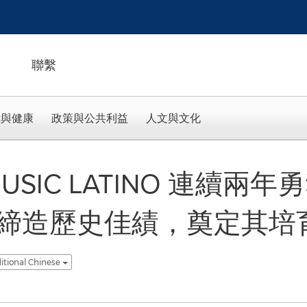
聯繫
活與健康
政策與公共利益
人文與文化
 MUSIC LATINO 連續
締造歷史佳績，奠定其培
itional Chinese