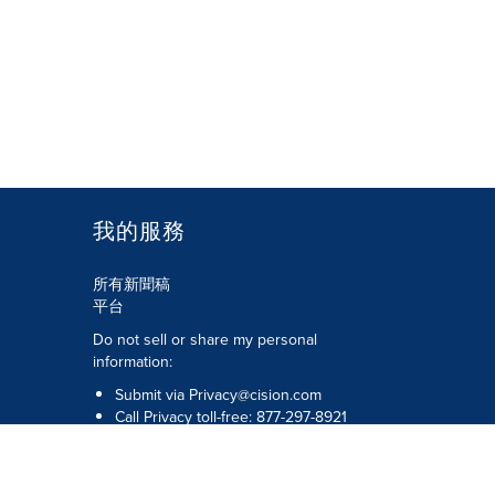
我的服務
所有新聞稿
平台
Do not sell or share my personal
information:
Submit via
Privacy@cision.com
Call Privacy toll-free: 877-297-8921
版權所有 © 2026 Cision US Inc.