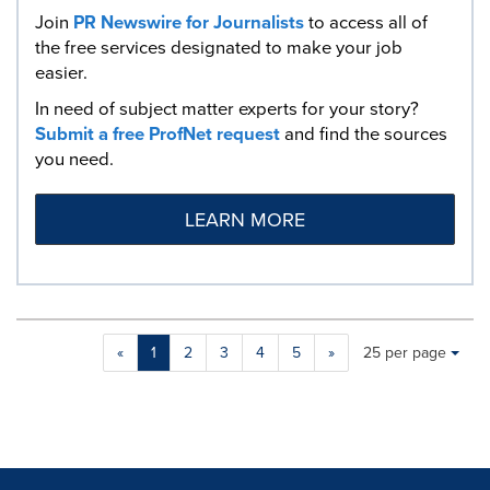
Join
PR Newswire for Journalists
to access all of
the free services designated to make your job
easier.
In need of subject matter experts for your story?
Submit a free ProfNet request
and find the sources
you need.
LEARN MORE
Making
Items per page:
«
1
2
3
4
5
»
25 per page
a
selection
with
these
dropdown
will