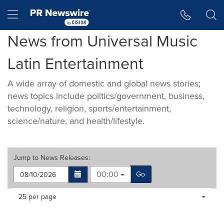
Accessibility Statement
Skip Navigation
Hamburger menu
News from Universal Music
Latin Entertainment
A wide array of domestic and global news stories;
news topics include politics/government, business,
technology, religion, sports/entertainment,
science/nature, and health/lifestyle.
Jump to
News Releases
:
00:00
Go
Making
Items per page:
25 per page
a
selection
with