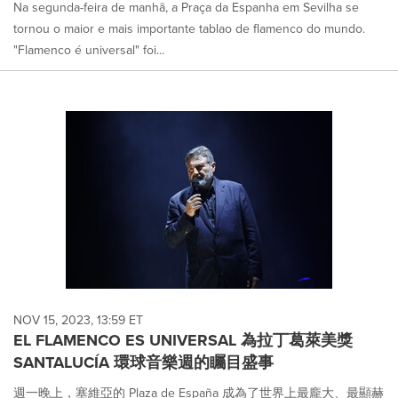
Na segunda-feira de manhã, a Praça da Espanha em Sevilha se
tornou o maior e mais importante tablao de flamenco do mundo.
"Flamenco é universal" foi...
NOV 15, 2023, 13:59 ET
EL FLAMENCO ES UNIVERSAL 為拉丁葛萊美獎
SANTALUCÍA 環球音樂週的矚目盛事
週一晚上，塞維亞的 Plaza de España 成為了世界上最龐大、最顯赫