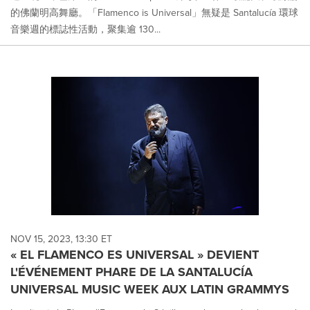
的佛蘭明高舞廳。「Flamenco is Universal」無疑是 Santalucía 環球
音樂週的標誌性活動，聚集逾 130...
NOV 15, 2023, 13:30 ET
« EL FLAMENCO ES UNIVERSAL » DEVIENT
L'ÉVÉNEMENT PHARE DE LA SANTALUCÍA
UNIVERSAL MUSIC WEEK AUX LATIN GRAMMYS