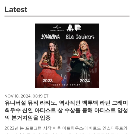
these
Latest
dropdown
will
cause
content
on
this
page
to
change.
News
listings
will
update
as
each
NOV 18, 2024, 08:19 ET
option
유니버설 뮤직 라티노, 역사적인 백투백 라틴 그래미
is
최우수 신인 아티스트 상 수상을 통해 아티스트 양성
selected.
의 본거지임을 입증
2022년 본 프로그램 시작 이후 아트하우스/애비로드 인스티튜트와