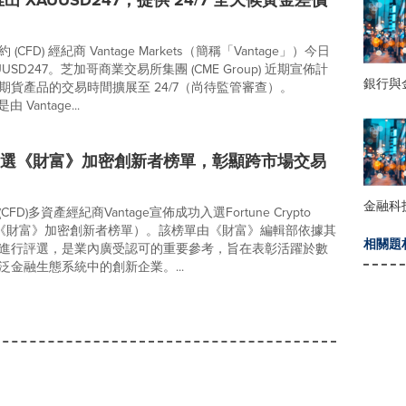
e 推出 XAUUSD247，提供 24/7 全天候黃金差價
CFD) 經紀商 Vantage Markets（簡稱「Vantage」）今日
USD247。芝加哥商業交易所集團 (CME Group) 近期宣佈計
銀行與
期貨產品的交易時間擴展至 24/7（尚待監管審查）。
由 Vantage...
ge入選《財富》加密創新者榜單，彰顯跨市場交易
金融科
FD)多資產經紀商Vantage宣佈成功入選Fortune Crypto
ors（《財富》加密創新者榜單）。該榜單由《財富》編輯部依據其
相關題
進行評選，是業內廣受認可的重要參考，旨在表彰活躍於數
泛金融生態系統中的創新企業。...