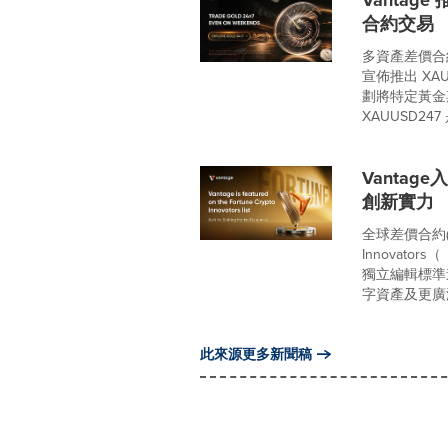
Vantag
合約交易
多資產差價合約 (
宣佈推出 XAU
劃將特定黃金
XAUUSD247 是
Vanta
創新實力
全球差價合約(C
Innovat
獨立編輯標準
字資產及更廣
此來源更多新聞稿