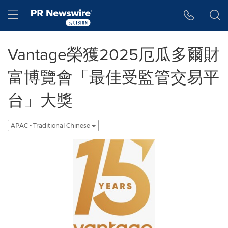
Accessibility Statement
Skip Navigation
Hamburger menu
Vantage榮獲2025厄瓜多爾財
富博覽會「最佳受監管交易平
台」大獎
APAC - Traditional Chinese