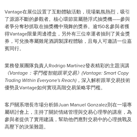
Vantage在展位設置了互動體驗活動，現場氣氛熱烈，吸引
了源源不斷的參觀者。核心環節當屬懸浮式抽獎機——參與
者爭分奪秒抓取在抽獎機中飛舞的獎券。逾150名參與者獲
得Vantage限量周邊禮盒，
另外
有三位幸運者抽到了黃金獎
券，可兌換專屬雞尾酒
調製
課程體驗，且每人可邀請一位嘉
賓同行。
業務發展團隊負責人Rodrigo Martínez發表精彩的主題演講
《
Vantage：零門檻智能跟單交易》(Vantage: Smart Copy
Trading Within Everyone's Reach)
，深入解析跟單
交易
技術
優勢及Vantage如何實現高階交易策略零門檻。
客戶關系增長市場分析師Juan Manuel Gonzalez則在一場專
屬研討會上，主持了關於情緒管理與交易心理學的講座，為
參與者提供了實用建議，幫助他們應對交易中的心理挑戰及
高壓下的決策難題。