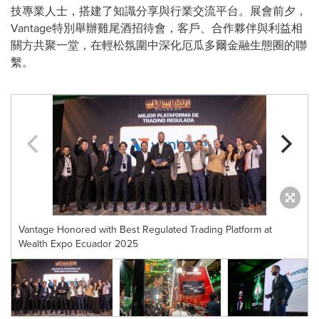
技專業人士，搭建了知識分享與行業交流平台。展會前夕，
Vantage特別舉辦雞尾酒招待會，客戶、
合作夥伴
與利益相
關方共聚一堂，在輕松氛圍中深化厄瓜多爾金融生態圈的
聯
繫
。
Vantage Honored with Best Regulated Trading Platform at
Wealth Expo Ecuador 2025
A