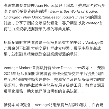
高級業務發展經理Juan Flores參與了題為「
交易世界如何變
革？當代投資者的新機遇」
(How Is the World of Trading
Changing? New Opportunities for Today's Investor)
的圓桌
討論，分享了關於交易趨勢變化、客戶期望以及Vantage如
何助力投資者把握變革先機的專業見解。
厄瓜多爾財富博覽會是一個極具影響力的平台，Vantage借
此機會與不斷壯大的交易社群建立
聯繫
，展示產品創新成
果，並彰顯其積極應對金融業態變遷的承諾。
Vantage Markets首席執行官Marc Despallieres表示：「榮獲
2025年厄瓜多爾財富博覽會'最佳受監管交易平台'是對我們
在全球范圍內推動客戶信任、交易安全及創新所做努力的重
要認可。我們將繼續專注於為
交易者
提供工具、教育資源及
透明化服務，助力他們做出明智的交易決策。」
借勢本屆博覽會，Vantage將繼續提升品牌影響力，在合規