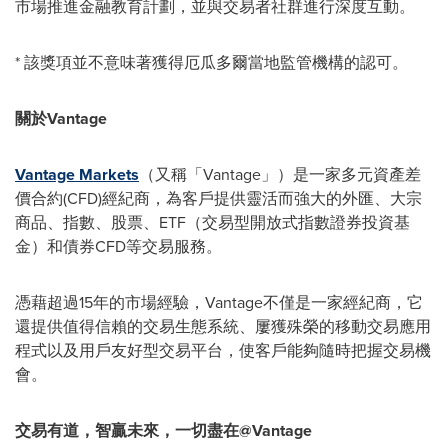
市場推進金融教育計劃，並與交易者社群進行深度互動。
* 該獎項並不意味著獲得厄瓜多爾當地監管機構的
認可
。
關於
Vantage
Vantage Markets
（又稱「Vantage」）是一家多元資產差
價合約(CFD)經紀商，為客戶提供靈活而強大的外匯、大宗
商品、指數、股票、ETF（交易型開放式指數證券投資基
金）和債券CFD
等
交易服務。
憑藉
超過15年的市場經驗，Vantage不僅是一家經紀商，它
還提供值得信賴的交易生態系統、屢獲殊榮的移動交易
應用
程式
以及用戶友好型交易平台，使客戶能夠隨時把握交易機
會。
交易有道，智贏未來，一切盡在
@Vantage