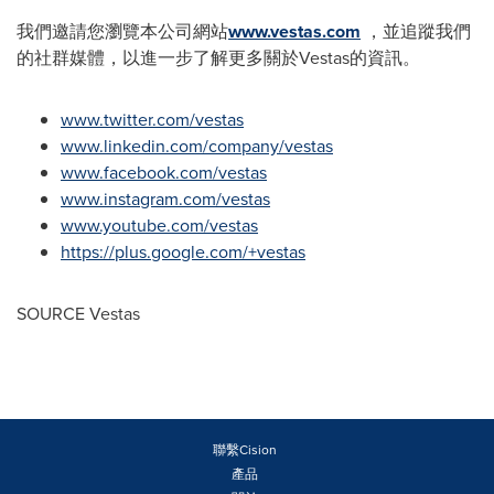
我們邀請您瀏覽本公司網站
www.vestas.com
，並追蹤我們
的社群媒體，以進一步了解更多關於Vestas的資訊。
www.twitter.com/vestas
www.linkedin.com/company/vestas
www.facebook.com/vestas
www.instagram.com/vestas
www.youtube.com/vestas
https://plus.google.com/+vestas
SOURCE Vestas
聯繫Cision
產品