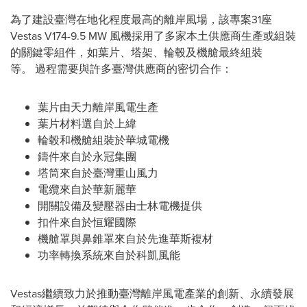
為了建設臺灣在地化程度最高的離岸風場，該專案31座
Vestas V174-9.5 MW 風機採用了多家本土供應商生產或組裝
的關鍵零組件，如葉片、塔架、輪毂及機艙最終組裝
等。 過程需要與許多臺灣供應商的密切合作：
葉片由天力離岸風電生產
葉片材料選自於上緯
輪毂和機艙組裝於華城電機
鑄件來自於永冠集團
塔筒來自於臺灣重山風力
電纜來自於華新麗華
開關設備及變壓器由士林電機提供
扣件來自於恒耀國際
機艙罩與鼻錐罩來自於先進華斯複材
功率轉換系統來自於科凱風能
Vestas繼續致力於推動臺灣離岸風電產業的創新、永續發展