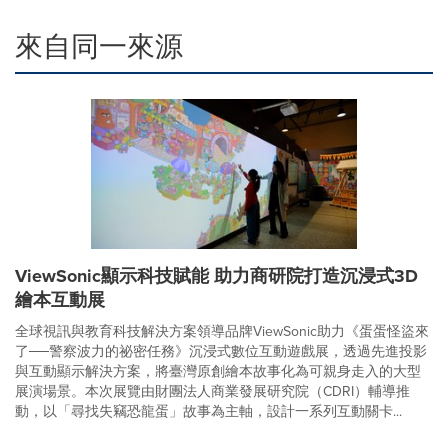
來自同一來源
ViewSonic顯示科技賦能 助力商研院打造沉浸式3D
繪本互動展
全球視訊與教育科技解決方案領導品牌ViewSonic助力《蛋蛋怪盜來
了──警察波力的祕密任務》沉浸式數位互動遊戲展，透過先進投影
與互動顯示解決方案，將臺灣原創繪本故事化為可親身走入的大型
展演場景。本次展覽由財團法人商業發展研究院（CDRI）輔導推
動，以「尋找失竊恐龍蛋」故事為主軸，設計一系列互動關卡...