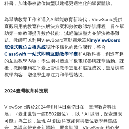
科書，加速學校數位轉型以建構更適性化的學習體驗。
為幫助教育工作者邁入AI賦能教育新時代，ViewSonic提供
直觀易用的教育科技解決方案和數位教師培訓課程，旨在幫
助第一線教師提升數位技能，減輕備課壓力並解決教學難
題。教師可以利用ViewBoard互動顯示器和
myViewBoard
沉浸式數位白板系統
設計多樣化的數位課程，整合
ClassSwift 一站式即時互動教學平臺
和AI教科書，創造有趣
的互動教學內容；學生則可透過平板電腦參與課堂活動。課
後，教師能夠在平臺上管理教學進度和追蹤成效，靈活調整
教學內容，增強學生專注力和學習熱忱。
2024
臺灣教育科技展
ViewSonic將於2024年11月14日至17日在「臺灣教育科技
展」（臺北世貿一館B502攤位），以「AI 賦能，探索無限
可能」為主題，呈現 AI 創新科技如何與數位教學無縫結
合，為課室帶來全新體驗。展會期間，ViewSonic 精心安