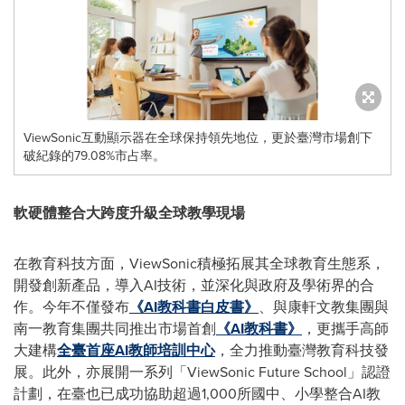
ViewSonic互動顯示器在全球保持領先地位，更於臺灣市場創下
破紀錄的79.08%市占率。
軟硬體整合大跨度升級全球教學現場
在教育科技方面，ViewSonic積極拓展其全球教育生態系，
開發創新產品，導入AI技術，並深化與政府及學術界的合
作。今年不僅發布
《AI教科書白皮書》
、與康軒文教集團與
南一教育集團共同推出市場首創
《AI教科書》
，更攜手高師
大建構
全臺首座AI教師培訓中心
，全力推動臺灣教育科技發
展。此外，亦展開一系列「ViewSonic Future School」認證
計劃，在臺也已成功協助超過1,000所國中、小學整合AI教