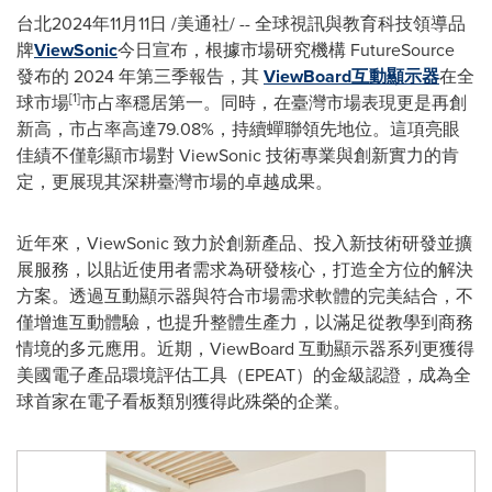
台北
2024年11月11日
/美通社/ -- 全球視訊與教育科技領導品
牌
ViewSonic
今日宣布，根據市場研究機構 FutureSource
發布的 2024 年第三季報告，其
ViewBoard互動顯示器
在全
[1]
球市場
市占率穩居第一。同時，在臺灣市場表現更是再創
新高，市占率高達79.08%，持續蟬聯領先地位。這項亮眼
佳績不僅彰顯市場對 ViewSonic 技術專業與創新實力的肯
定，更展現其深耕臺灣市場的卓越成果。
近年來，ViewSonic 致力於創新產品、投入新技術研發並擴
展服務，以貼近使用者需求為研發核心，打造全方位的解決
方案。透過互動顯示器與符合市場需求軟體的完美結合，不
僅增進互動體驗，也提升整體生產力，以滿足從教學到商務
情境的多元應用。近期，ViewBoard 互動顯示器系列更獲得
美國電子產品環境評估工具（EPEAT）的金級認證，成為全
球首家在電子看板類別獲得此殊榮的企業。