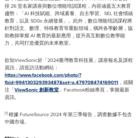
排 26 堂名家講座與數位增能培訓課程，內容涵蓋五大教育
趨勢：「AI 科技賦能、跨域素養、自主學習、SEL 社會情緒
教育，以及 SDGs 永續發展」。此外，數位增能培訓課程將
針對語文、數理、特殊教育等重點領域，橫跨各學齡層，協
助教師掌握 AI 教育的最新應用，提升高互動數位教學能
力，共同打造優質的未來教室。
欲知ViewSonic於「2024臺灣教育科技展」講座報名及課程
資訊，請造訪活動網站：
https://www.facebook.com/photo/?
fbid=994130329393487&set=a.479708474169011
，或關
注「
ViewSonic 創新教室
」Facebook粉絲專頁，掌握最新
資訊。
[1]
根據 FutureSource 2024 年第三季報告，調查數據不包含
中國市場。