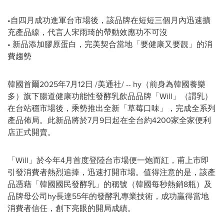
•自四月成功進軍台市場後，該品牌在短短三個月內迅速擴
充產品線，代言人宋雨琦的帶動效應功不可沒
• 新品添加膠原蛋白，完美契合當地「要健康又要靚」的消
費趨勢
韓國首爾
2025年7月12日
/美通社/ -- hy（前身為韓國養樂
多）旗下腸道健康功能性發酵乳飲品品牌「Will」（謂乳）
在台站穩市場後，乘勢推出全新「草莓口味」，完成全系列
產品佈局。此新品將於7月9日起在全台約4200家全家便利
店正式開賣。
「Will」於今年4月首度登陸台市場便一炮而紅，甫上市即
引發消費者熱烈追捧，迅速打開市場。值得注意的是，該產
品憑藉「韓國國民發酵乳」的稱號（韓國每秒熱銷8瓶）及
品牌母公司hy長達55年的發酵乳專業技術，成功贏得當地
消費者信任，創下亮眼的開局成績。