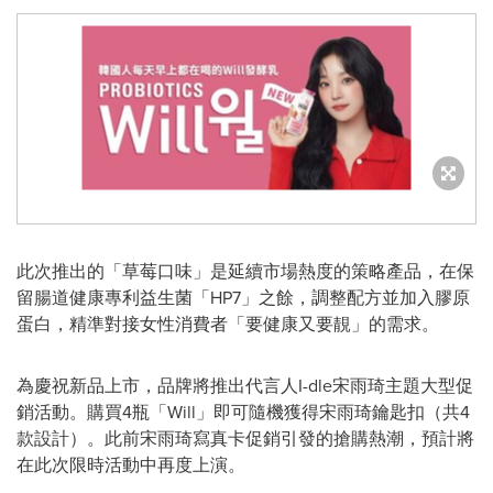
此次推出的「草莓口味」是延續市場熱度的策略產品，在保
留腸道健康專利益生菌「HP7」之餘，調整配方並加入膠原
蛋白，精準對接女性消費者「要健康又要靚」的需求。
為慶祝新品上市，品牌將推出代言人I-dle宋雨琦主題大型促
銷活動。購買4瓶「Will」即可隨機獲得宋雨琦鑰匙扣（共4
款設計）。此前宋雨琦寫真卡促銷引發的搶購熱潮，預計將
在此次限時活動中再度上演。