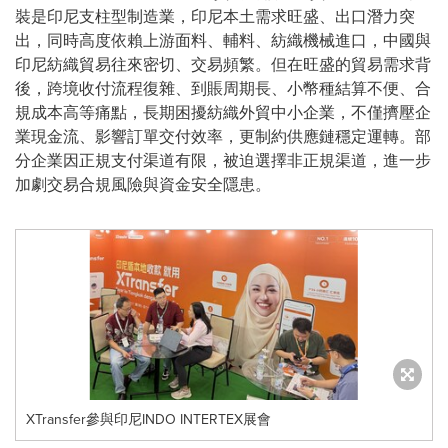
裝是印尼支柱型制造業，印尼本土需求旺盛、出口潛力突
出，同時高度依賴上游面料、輔料、紡織機械進口，中國與
印尼紡織貿易往來密切、交易頻繁。但在旺盛的貿易需求背
後，跨境收付流程復雜、到賬周期長、小幣種結算不便、合
規成本高等痛點，長期困擾紡織外貿中小企業，不僅擠壓企
業現金流、影響訂單交付效率，更制約供應鏈穩定運轉。部
分企業因正規支付渠道有限，被迫選擇非正規渠道，進一步
加劇交易合規風險與資金安全隱患。
XTransfer參與印尼INDO INTERTEX展會