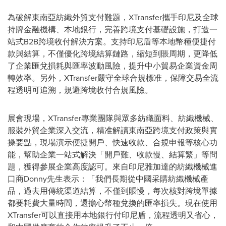
為破解東南亞紡織外貿支付難題，XTransfer攜手印尼及全球
持牌金融機構、本地銀行，完善跨境支付基礎設施，打造一
站式B2B跨境收付解決方案。支持印尼盾等本地幣種便捷付
款與結算，不僅優化跨境結算鏈路，縮短到賬周期，更降低
了企業匯兌損耗與匯率波動風險，提升中小貿易企業資金周
轉效率。另外，XTransfer嚴守全球合規標准，保障交易全流
程透明可追溯，規避跨境收付合規風險。
展會現場，XTransfer專業團隊與眾多紡織面料、紡織機械、
服裝外貿企業深入交流，精准解讀東南亞跨境支付政策與實
操要點，現場演示便捷開戶、快速收款、合規申報等核心功
能，幫助企業一站式解決「開戶難、收款慢、結算繁」等問
題，獲得參展企業高度認可。來自印尼雅加達的紡織機械進
口商Donny先生表示：「我們長期從中國采購紡織機械產
品，過去用傳統渠道結算，不僅到賬慢，每次核對跨境單據
都要耗費大量時間，還擔心幣種兌換的匯率損失。現在使用
XTransfer可以直接用本地銀行付印尼盾，流程透明又省心，