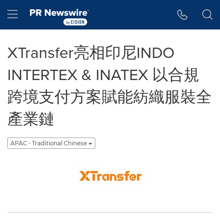
Accessibility Statement
Skip Navigation
Hamburger menu
XTransfer亮相印尼INDO
INTERTEX & INATEX 以合規
跨境支付方案賦能紡織服裝全
產業鏈
APAC - Traditional Chinese