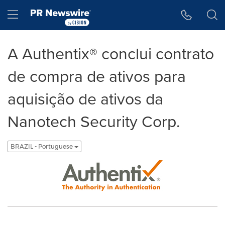
Declaração de Acessibilidade
Saltar a Navegação
Hamburger menu
A Authentix® conclui contrato
de compra de ativos para
aquisição de ativos da
Nanotech Security Corp.
BRAZIL - Portuguese