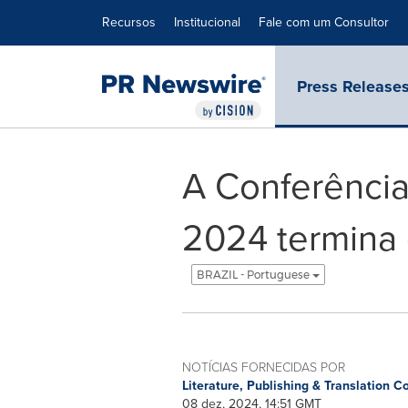
Declaração de Acessibilidade
Saltar a Navegação
Recursos
Institucional
Fale com um Consultor
Press Release
A Conferência 
2024 termina 
BRAZIL - Portuguese
NOTÍCIAS FORNECIDAS POR
Literature, Publishing & Translation
08 dez, 2024, 14:51 GMT