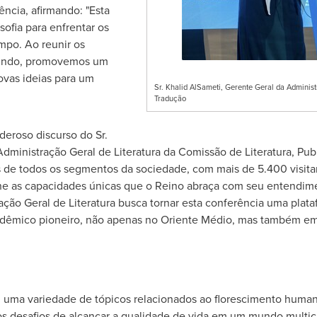
ncia, afirmando: "Esta
sofia para enfrentar os
mpo. Ao reunir os
mundo, promovemos um
novas ideias para um
Sr. Khalid AlSameti, Gerente Geral da Administ
Tradução
eroso discurso do Sr.
Administração Geral de Literatura da Comissão de Literatura, Pu
es de todos os segmentos da sociedade, com mais de 5.400 visitan
úne as capacidades únicas que o Reino abraça com seu entendime
ração Geral de Literatura busca tornar esta conferência uma pla
cadêmico pioneiro, não apenas no Oriente Médio, mas também e
 uma variedade de tópicos relacionados ao florescimento humano
s desafios de alcançar a qualidade de vida em um mundo multicu