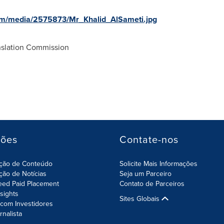
om/media/2575873/Mr_Khalid_AlSameti.jpg
nslation Commission
ções
Contate-nos
ição de Conteúdo
Solicite Mais Informações
ição de Notícias
Seja um Parceiro
eed Paid Placement
Contato de Parceiros
nsights
Sites Globais
com Investidores
rnalista