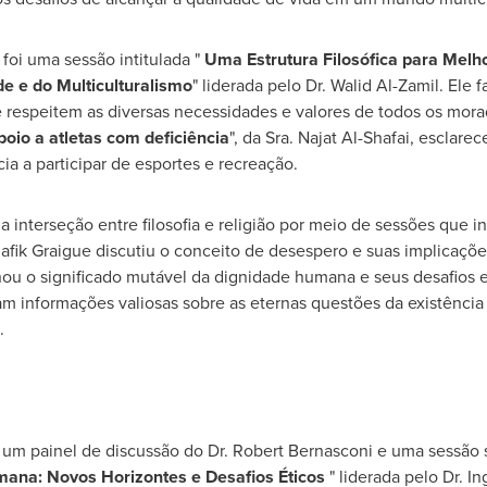
foi uma sessão intitulada "
Uma Estrutura Filosófica para Melh
e e do Multiculturalismo
" liderada pelo Dr.
Walid Al-Zamil
. Ele 
e respeitem as diversas necessidades e valores de todos os morad
poio a atletas com deficiência
", da Sra.
Najat Al-Shafai
, esclarec
ia a participar de esportes e recreação.
a interseção entre filosofia e religião por meio de sessões que 
fik Graigue discutiu o conceito de desespero e suas implicações
nou o significado mutável da dignidade humana e seus desafios 
am informações valiosas sobre as eternas questões da existênci
.
um painel de discussão do Dr.
Robert Bernasconi
e uma sessão s
mana
: Novos Horizontes e Desafios Éticos
" liderada pelo Dr.
In