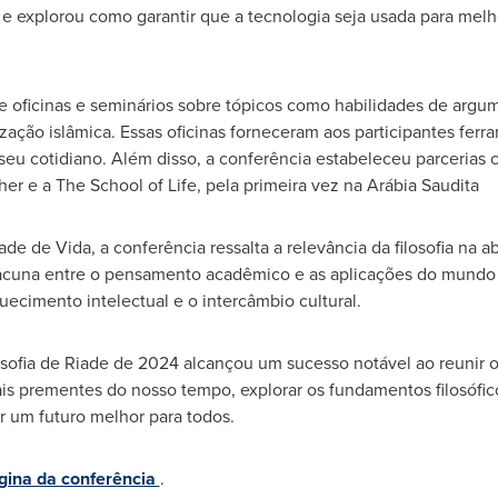
 e explorou como garantir que a tecnologia seja usada para me
oficinas e seminários sobre tópicos como habilidades de argum
ilização islâmica. Essas oficinas forneceram aos participantes ferr
 seu cotidiano. Além disso, a conferência estabeleceu parcerias
her e a The School of Life, pela primeira vez na Arábia Saudita
 de Vida, a conferência ressalta a relevância da filosofia na a
cuna entre o pensamento acadêmico e as aplicações do mundo re
cimento intelectual e o intercâmbio cultural.
osofia de Riade de 2024 alcançou um sucesso notável ao reunir o
is prementes do nosso tempo, explorar os fundamentos filosófico
r um futuro melhor para todos.
gina da conferência
.