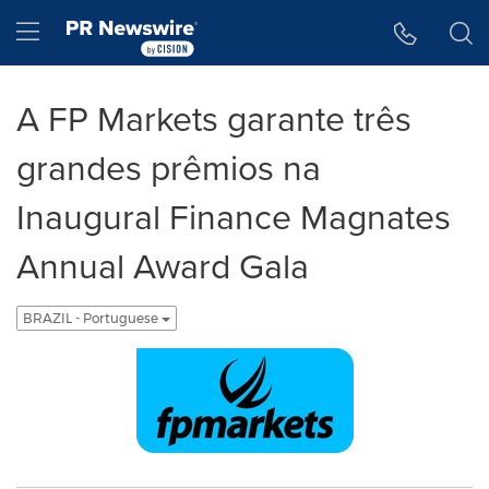
Declaração de Acessibilidade
Saltar a Navegação
Hamburger menu
A FP Markets garante três
grandes prêmios na
Inaugural Finance Magnates
Annual Award Gala
BRAZIL - Portuguese