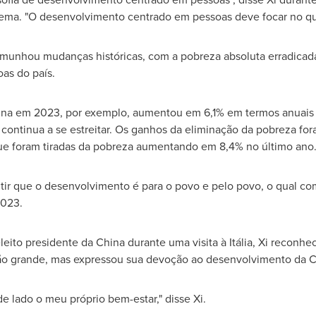
trema. "O desenvolvimento centrado em pessoas deve focar no qu
munhou mudanças históricas, com a pobreza absoluta erradica
oas do país.
ina
em 2023, por exemplo, aumentou em 6,1% em termos anuais e
l continua a se estreitar. Os ganhos da eliminação da pobreza f
que foram tiradas da pobreza aumentando em 8,4% no último ano
ir que o desenvolvimento é para o povo e pelo povo, o qual compa
2023.
leito presidente da
China
durante uma visita à Itália, Xi reconh
tão grande, mas expressou sua devoção ao desenvolvimento da
C
e lado o meu próprio bem-estar," disse Xi.