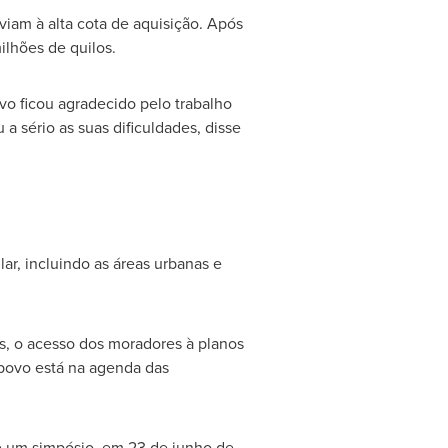
viam à alta cota de aquisição. Após
ilhões de quilos.
o ficou agradecido pelo trabalho
a sério as suas dificuldades, disse
ar, incluindo as áreas urbanas e
s, o acesso dos moradores à planos
povo está na agenda das
te um simpósio, em 23 de junho de