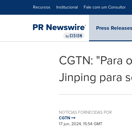
Declaração de Acessibilidade
Saltar a Navegação
Recursos
Institucional
Fale com um Consultor
Press Release
CGTN: "Para o
Jinping para s
NOTÍCIAS FORNECIDAS POR
CGTN
17 jun, 2024, 15:54 GMT