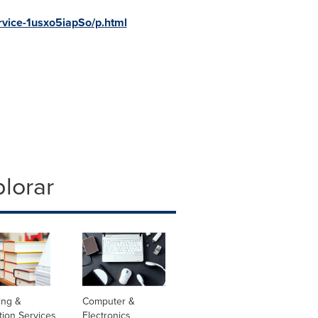
rvice-1usxo5iapSo/p.html
lorar
ing &
Computer &
tion Services
Electronics