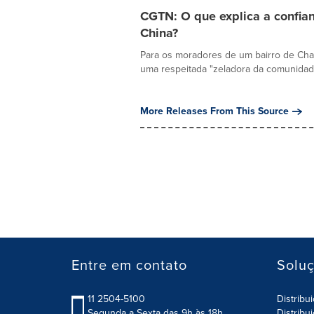
CGTN: O que explica a confia
China?
Para os moradores de um bairro de Cha
uma respeitada "zeladora da comunidade
More Releases From This Source
Entre em contato
Solu
11 2504-5100
Distribu
Segunda a Sexta das 9h às 18h.
Distribu