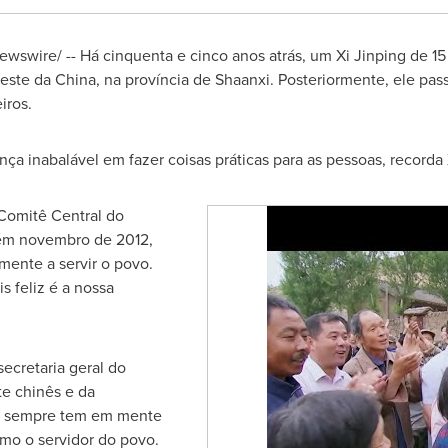
wswire/ -- Há cinquenta e cinco anos atrás, um
Xi Jinping de
15
oeste da
China
, na província de
Shaanxi
. Posteriormente, ele pa
iros.
ça inabalável em fazer coisas práticas para as pessoas, recorda 
 Comitê Central do
em novembro de 2012,
mente a servir o povo.
 feliz é a nossa
secretaria geral do
e chinês e da
ing sempre tem em mente
mo o servidor do povo.