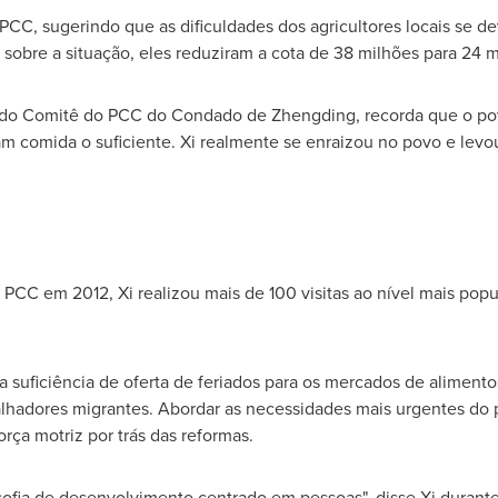
CC, sugerindo que as dificuldades dos agricultores locais se de
r sobre a situação, eles reduziram a cota de 38 milhões para 24 m
 do Comitê do PCC do Condado de Zhengding, recorda que o pov
m comida o suficiente. Xi realmente se enraizou no povo e levou 
CC em 2012, Xi realizou mais de 100 visitas ao nível mais popul
 suficiência de oferta de feriados para os mercados de alimento
lhadores migrantes. Abordar as necessidades mais urgentes do 
orça motriz por trás das reformas.
sofia de desenvolvimento centrado em pessoas", disse Xi duran