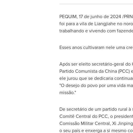
PEQUIM
,
17 de junho de 2024
/PRNe
foi para a vila de Liangjiahe no nor
trabalhando e vivendo com fazende
Esses anos cultivaram nele uma cren
Após ser eleito secretário-geral do
Partido Comunista da
China
(PCC) 
ele jurou que se dedicaria continua
"O desejo do povo por uma vida mais
missão."
De secretário de um partido rural à 
Comitê Central do PCC, o president
Comissão Militar Central, Xi Jinp
o seu país e enxerga a si mesmo co