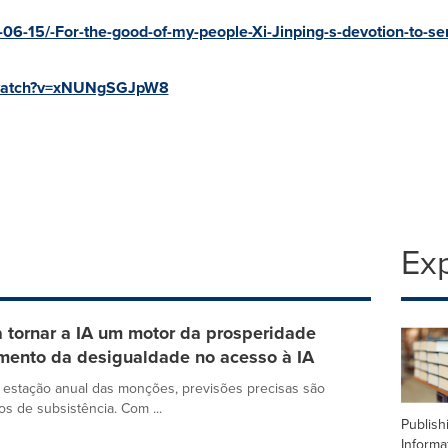
06-15/-For-the-good-of-my-people-Xi-Jinping-s-devotion-to-se
/watch?v=xNUNgSGJpW8
Exp
tornar a IA um motor da prosperidade
mento da desigualdade no acesso à IA
 estação anual das monções, previsões precisas são
s de subsistência. Com ...
Publish
Informa