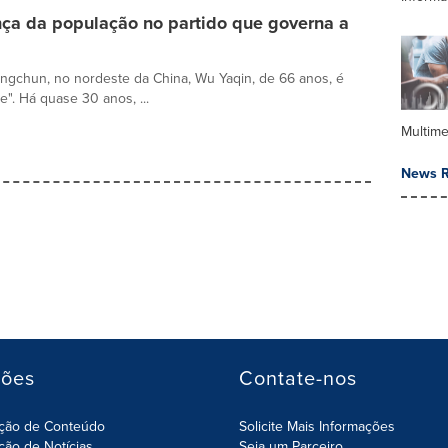
nça da população no partido que governa a
ngchun, no nordeste da China, Wu Yaqin, de 66 anos, é
". Há quase 30 anos, ...
Multime
News R
ções
Contate-nos
ição de Conteúdo
Solicite Mais Informações
ição de Notícias
Seja um Parceiro