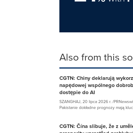
Also from this s
CGTN: Chiny deklarują wykorzys
napędowej wspólnego dobrobyt
dostępie do AI
SZANGHAJ, 20 lipca 2026 r. /PRNewswi
Pakistanie dokładne prognozy mają kluc
CGTN: Čína slibuje, že z umělé