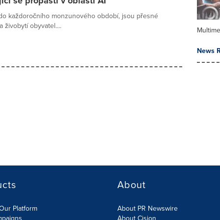
cí se propasti v oblasti AI
 do každoročního monzunového období, jsou přesné
živobytí obyvatel....
Multime
News R
ucts
About
Our Platform
About PR Newswire
mpaigns
About Cision