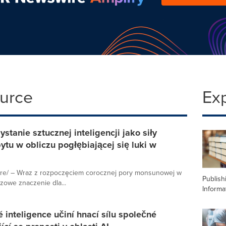
ource
Ex
tanie sztucznej inteligencji jako siły
u w obliczu pogłębiającej się luki w
re/ – Wraz z rozpoczęciem corocznej pory monsunowej w
Publish
zowe znaczenie dla...
Informa
 inteligence učiní hnací sílu společné