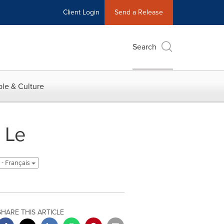
Client Login
Send a Release
Search
le & Culture
 Le
- Français
SHARE THIS ARTICLE