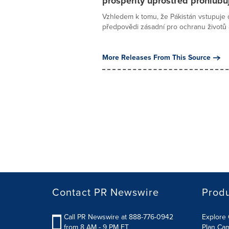
prosperity uprostřed prohlubují
Vzhledem k tomu, že Pákistán vstupuje
předpovědi zásadní pro ochranu životů a 
More Releases From This Source
Contact PR Newswire
Prod
Call PR Newswire at 888-776-0942
Explore 
from 8 AM - 9 PM ET
Plan Ca