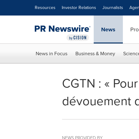
Accessibility Statement
Skip Navigation
Resources
Investor Relations
Journalists
Agen
News
Pro
News in Focus
Business & Money
Scienc
CGTN : « Pour
dévouement de
NEWS PROVIDED BY