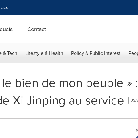
cies
ducts
Contact
e & Tech
Lifestyle & Health
Policy & Public Interest
Peop
 le bien de mon peuple » :
 Xi Jinping au service
USA 