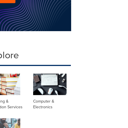
plore
ing &
Computer &
tion Services
Electronics