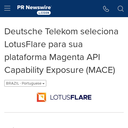
Declaração de Acessibilidade
Saltar a Navegação
Hamburger menu
Deutsche Telekom seleciona
LotusFlare para sua
plataforma Magenta API
Capability Exposure (MACE)
BRAZIL - Portuguese