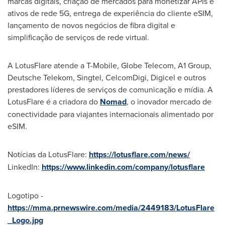
marcas digitais, criação de mercados para monetizar APIs e
ativos de rede 5G, entrega de experiência do cliente eSIM,
lançamento de novos negócios de fibra digital e
simplificação de serviços de rede virtual.
A LotusFlare atende a T-Mobile, Globe Telecom, A1 Group,
Deutsche Telekom, Singtel, CelcomDigi, Digicel e outros
prestadores líderes de serviços de comunicação e mídia. A
LotusFlare é a criadora do
Nomad
, o inovador mercado de
conectividade para viajantes internacionais alimentado por
eSIM.
Notícias da LotusFlare:
https://lotusflare.com/news/
LinkedIn:
https://www.linkedin.com/company/lotusflare
Logotipo -
https://mma.prnewswire.com/media/2449183/LotusFlare
_Logo.jpg