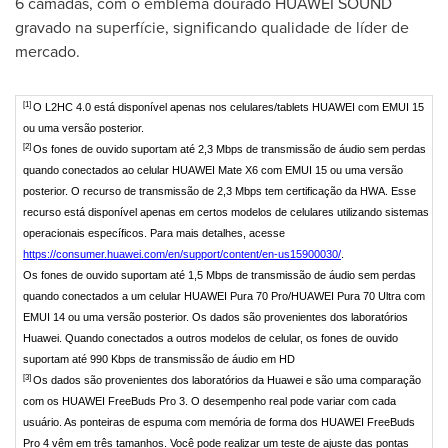
6 camadas, com o emblema dourado HUAWEI SOUND
gravado na superfície, significando qualidade de líder de
mercado.
[1]
O L2HC 4.0 está disponível apenas nos celulares/tablets HUAWEI com EMUI 15
ou uma versão posterior.
[2]
Os fones de ouvido suportam até 2,3 Mbps de transmissão de áudio sem perdas
quando conectados ao celular HUAWEI Mate X6 com EMUI 15 ou uma versão
posterior. O recurso de transmissão de 2,3 Mbps tem certificação da HWA. Esse
recurso está disponível apenas em certos modelos de celulares utilizando sistemas
operacionais específicos. Para mais detalhes, acesse
https://consumer.huawei.com/en/support/content/en-us15900030/
.
Os fones de ouvido suportam até 1,5 Mbps de transmissão de áudio sem perdas
quando conectados a um celular HUAWEI Pura 70 Pro/HUAWEI Pura 70 Ultra com
EMUI 14 ou uma versão posterior. Os dados são provenientes dos laboratórios
Huawei. Quando conectados a outros modelos de celular, os fones de ouvido
suportam até 990 Kbps de transmissão de áudio em HD
[3]
Os dados são provenientes dos laboratórios da Huawei e são uma comparação
com os HUAWEI FreeBuds Pro 3. O desempenho real pode variar com cada
usuário. As ponteiras de espuma com memória de forma dos HUAWEI FreeBuds
Pro 4 vêm em três tamanhos. Você pode realizar um teste de ajuste das pontas