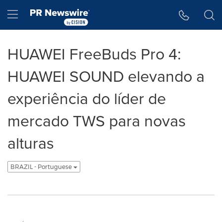
Declaração de Acessibilidade
Saltar a Navegação
Hamburger menu
HUAWEI FreeBuds Pro 4:
HUAWEI SOUND elevando a
experiência do líder de
mercado TWS para novas
alturas
BRAZIL - Portuguese